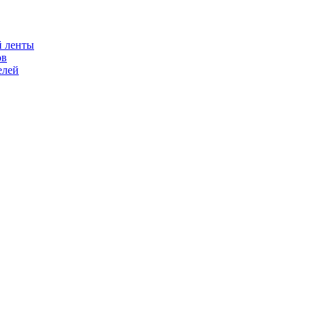
й ленты
ов
елей