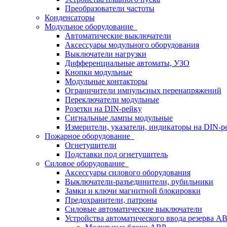
Преобразователи частоты
Конденсаторы
Модульное оборудование
Автоматические выключатели
Аксессуары модульного оборудования
Выключатели нагрузки
Дифференциальные автоматы, УЗО
Кнопки модульные
Модульные контакторы
Ограничители импульсных перенапряжений
Переключатели модульные
Розетки на DIN-рейку
Сигнальные лампы модульные
Измерители, указатели, индикаторы на DIN-р
Пожарное оборудование
Огнетушители
Подставки под огнетушитель
Силовое оборудование
Аксессуары силового оборудования
Выключатели-разъединители, рубильники
Замки и ключи магнитной блокировки
Предохранители, патроны
Силовые автоматические выключатели
Устройства автоматического ввода резерва 