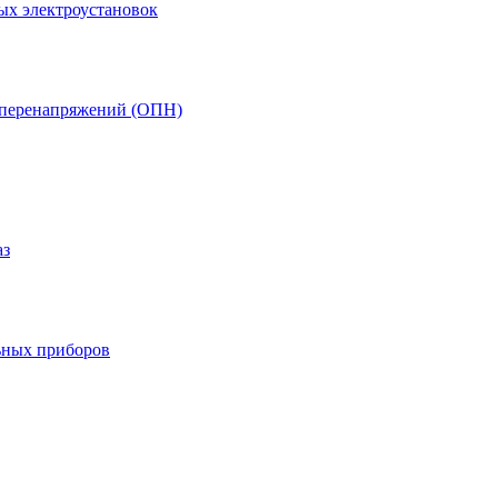
ых электроустановок
т перенапряжений (ОПН)
аз
ьных приборов