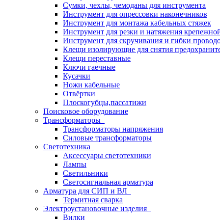
Сумки, чехлы, чемоданы для инструмента
Инструмент для опрессовки наконечников
Инструмент для монтажа кабельных стяжек
Инструмент для резки и натяжения крепежно
Инструмент для скручивания и гибки провод
Клещи изолирующие для снятия предохранит
Клещи переставные
Ключи гаечные
Кусачки
Ножи кабельные
Отвёртки
Плоскогубцы,пассатижи
Поисковое оборудование
Трансформаторы
Трансформаторы напряжения
Силовые трансформаторы
Светотехника
Аксессуары светотехники
Лампы
Светильники
Светосигнальная арматура
Арматура для СИП и ВЛ
Термитная сварка
Электроустановочные изделия
Вилки