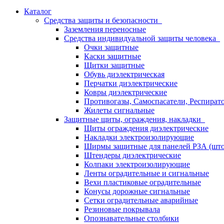
Каталог
Средства защиты и безопасности
Заземления переносные
Средства индивидуальной защиты человека
Очки защитные
Каски защитные
Щитки защитные
Обувь диэлектрическая
Перчатки диэлектрические
Ковры диэлектрические
Противогазы, Самоспасатели, Респират
Жилеты сигнальные
Защитные щиты, ограждения, накладки
Щиты ограждения диэлектрические
Накладки электроизолирующие
Ширмы защитные для панелей РЗА (што
Штендеры диэлектрические
Колпаки электроизолирующие
Ленты оградительные и сигнальные
Вехи пластиковые оградительные
Конусы дорожные сигнальные
Сетки оградительные аварийные
Резиновые покрывала
Опознавательные столбики