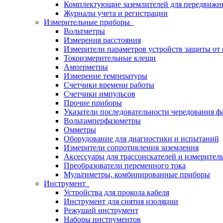
Комплектующие заземлителей для передвижн
Журналы учета и регистрации
Измерительные приборы
Вольтметры
Измерения расстояния
Измерители параметров устройств защиты о
Токоизмерительные клещи
Амперметры
Измерение температуры
Счетчики времени работы
Счетчики импульсов
Прочие приборы
Указатели последовательности чередования ф
Вольтамперфазометры
Омметры
Оборудование для диагностики и испытаний
Измерители сопротивления заземления
Аксессуары для трассоискателей и измерител
Преобразователи переменного тока
Мультиметры, комбинированные приборы
Инструмент
Устройства для прокола кабеля
Инструмент для снятия изоляции
Режущий инструмент
Наборы инструментов