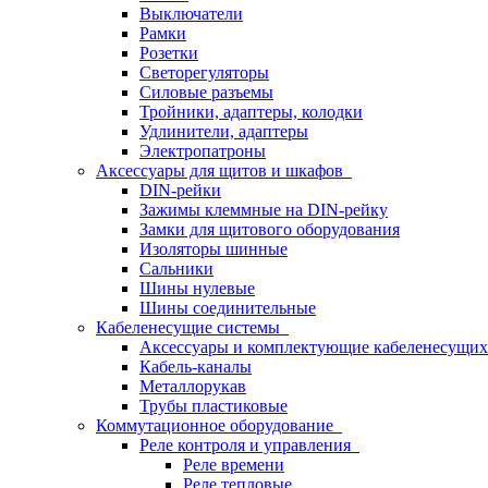
Выключатели
Рамки
Розетки
Светорегуляторы
Силовые разъемы
Тройники, адаптеры, колодки
Удлинители, адаптеры
Электропатроны
Аксессуары для щитов и шкафов
DIN-рейки
Зажимы клеммные на DIN-рейку
Замки для щитового оборудования
Изоляторы шинные
Сальники
Шины нулевые
Шины соединительные
Кабеленесущие системы
Аксессуары и комплектующие кабеленесущих
Кабель-каналы
Металлорукав
Трубы пластиковые
Коммутационное оборудование
Реле контроля и управления
Реле времени
Реле тепловые