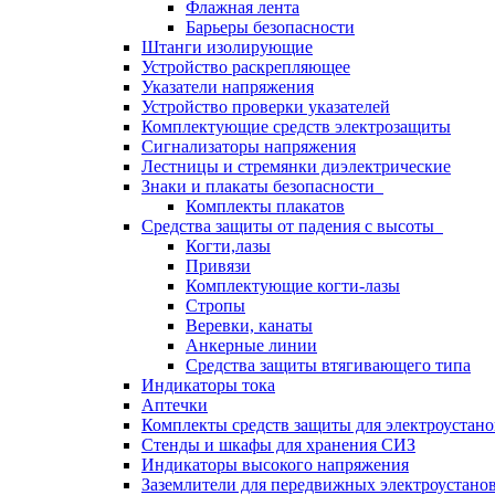
Флажная лента
Барьеры безопасности
Штанги изолирующие
Устройство раскрепляющее
Указатели напряжения
Устройство проверки указателей
Комплектующие средств электрозащиты
Сигнализаторы напряжения
Лестницы и стремянки диэлектрические
Знаки и плакаты безопасности
Комплекты плакатов
Средства защиты от падения с высоты
Когти,лазы
Привязи
Комплектующие когти-лазы
Стропы
Веревки, канаты
Анкерные линии
Средства защиты втягивающего типа
Индикаторы тока
Аптечки
Комплекты средств защиты для электроустан
Стенды и шкафы для хранения СИЗ
Индикаторы высокого напряжения
Заземлители для передвижных электроустано