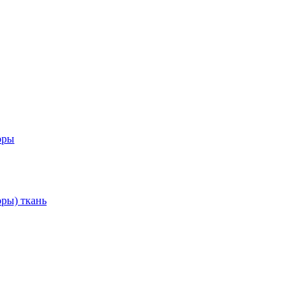
оры
ры) ткань