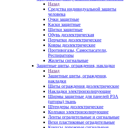
Назад
Средства индивидуальной защиты
человека
Очки защитные
Каски защитные
Щитки защитные
Обувь диэлектрическая
Перчатки диэлектрические
Ковры диэлектрические
Противогазы, Самоспасатели,
Респираторы
Жилеты сигнальные
Защитные щиты, ограждения, накладки
Назад
Защитные щиты, ограждения,
накладки
Щиты ограждения диэлектрические
Накладки электроизолирующие
Ширмы защитные для панелей РЗА
(шторы) ткань
Штендеры диэлектрические
Колпаки электроизолирующие
Ленты оградительные и сигнальные
Вехи пластиковые оградительные
Конусы дорожные сигнальные