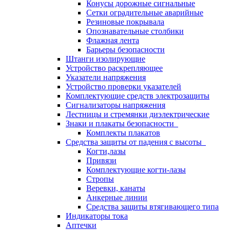
Конусы дорожные сигнальные
Сетки оградительные аварийные
Резиновые покрывала
Опознавательные столбики
Флажная лента
Барьеры безопасности
Штанги изолирующие
Устройство раскрепляющее
Указатели напряжения
Устройство проверки указателей
Комплектующие средств электрозащиты
Сигнализаторы напряжения
Лестницы и стремянки диэлектрические
Знаки и плакаты безопасности
Комплекты плакатов
Средства защиты от падения с высоты
Когти,лазы
Привязи
Комплектующие когти-лазы
Стропы
Веревки, канаты
Анкерные линии
Средства защиты втягивающего типа
Индикаторы тока
Аптечки