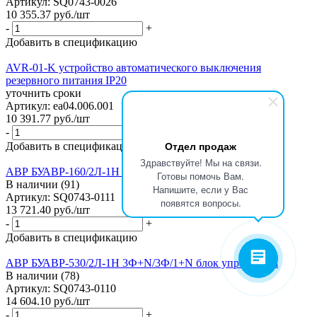
Артикул: SQ0743-0026
10 355.37
руб.
/шт
-
+
Добавить в спецификацию
AVR-01-K устройство автоматического выключения
резервного питания IP20
уточнить сроки
Артикул: ea04.006.001
10 391.77
руб.
/шт
-
+
Отдел продаж
Добавить в спецификацию
Здравствуйте! Мы на связи.
АВР БУАВР-160/2Л-1Н 3Ф+N/1+N блок управления
Готовы помочь Вам.
В наличии (91)
Напишите, если у Вас
Артикул: SQ0743-0111
появятся вопросы.
13 721.40
руб.
/шт
-
+
Добавить в спецификацию
АВР БУАВР-530/2Л-1Н 3Ф+N/3Ф/1+N блок управления
В наличии (78)
Артикул: SQ0743-0110
14 604.10
руб.
/шт
-
+