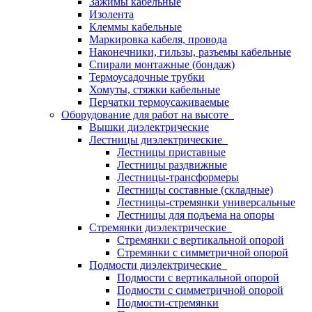
Зажимы кабельные
Изолента
Клеммы кабельные
Маркировка кабеля, провода
Наконечники, гильзы, разъемы кабельные
Спирали монтажные (бондаж)
Термоусадочные трубки
Хомуты, стяжки кабельные
Перчатки термоусаживаемые
Оборудование для работ на высоте
Вышки диэлектрические
Лестницы диэлектрические
Лестницы приставные
Лестницы раздвижные
Лестницы-трансформеры
Лестницы составные (складные)
Лестницы-стремянки универсальные
Лестницы для подъема на опоры
Стремянки диэлектрические
Стремянки с вертикальной опорой
Стремянки с симметричной опорой
Подмости диэлектрические
Подмости с вертикальной опорой
Подмости с симметричной опорой
Подмости-стремянки