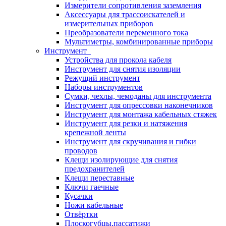
Измерители сопротивления заземления
Аксессуары для трассоискателей и
измерительных приборов
Преобразователи переменного тока
Мультиметры, комбинированные приборы
Инструмент
Устройства для прокола кабеля
Инструмент для снятия изоляции
Режущий инструмент
Наборы инструментов
Сумки, чехлы, чемоданы для инструмента
Инструмент для опрессовки наконечников
Инструмент для монтажа кабельных стяжек
Инструмент для резки и натяжения
крепежной ленты
Инструмент для скручивания и гибки
проводов
Клещи изолирующие для снятия
предохранителей
Клещи переставные
Ключи гаечные
Кусачки
Ножи кабельные
Отвёртки
Плоскогубцы,пассатижи