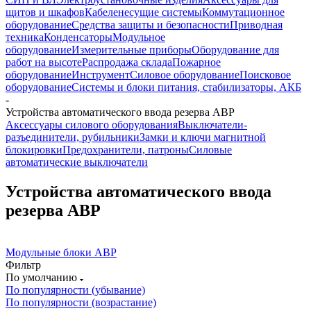
щитов и шкафов
Кабеленесущие системы
Коммутационное
оборудование
Средства защиты и безопасности
Приводная
техника
Конденсаторы
Модульное
оборудование
Измерительные приборы
Оборудование для
работ на высоте
Распродажа склада
Пожарное
оборудование
Инструмент
Силовое оборудование
Поисковое
оборудование
Системы и блоки питания, стабилизаторы, АКБ
-
Устройства автоматического ввода резерва АВР
Аксессуары силового оборудования
Выключатели-
разъединители, рубильники
Замки и ключи магнитной
блокировки
Предохранители, патроны
Силовые
автоматические выключатели
Устройства автоматического ввода
резерва АВР
Модульные блоки АВР
Фильтр
По умолчанию
По популярности (убывание)
По популярности (возрастание)