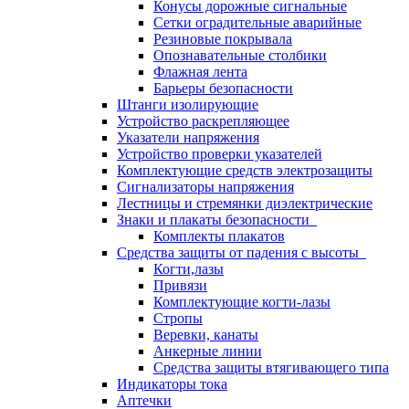
Конусы дорожные сигнальные
Сетки оградительные аварийные
Резиновые покрывала
Опознавательные столбики
Флажная лента
Барьеры безопасности
Штанги изолирующие
Устройство раскрепляющее
Указатели напряжения
Устройство проверки указателей
Комплектующие средств электрозащиты
Сигнализаторы напряжения
Лестницы и стремянки диэлектрические
Знаки и плакаты безопасности
Комплекты плакатов
Средства защиты от падения с высоты
Когти,лазы
Привязи
Комплектующие когти-лазы
Стропы
Веревки, канаты
Анкерные линии
Средства защиты втягивающего типа
Индикаторы тока
Аптечки