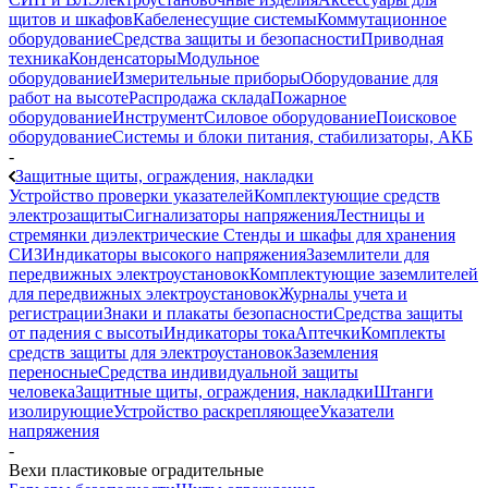
щитов и шкафов
Кабеленесущие системы
Коммутационное
оборудование
Средства защиты и безопасности
Приводная
техника
Конденсаторы
Модульное
оборудование
Измерительные приборы
Оборудование для
работ на высоте
Распродажа склада
Пожарное
оборудование
Инструмент
Силовое оборудование
Поисковое
оборудование
Системы и блоки питания, стабилизаторы, АКБ
-
Защитные щиты, ограждения, накладки
Устройство проверки указателей
Комплектующие средств
электрозащиты
Сигнализаторы напряжения
Лестницы и
стремянки диэлектрические
Стенды и шкафы для хранения
СИЗ
Индикаторы высокого напряжения
Заземлители для
передвижных электроустановок
Комплектующие заземлителей
для передвижных электроустановок
Журналы учета и
регистрации
Знаки и плакаты безопасности
Средства защиты
от падения с высоты
Индикаторы тока
Аптечки
Комплекты
средств защиты для электроустановок
Заземления
переносные
Средства индивидуальной защиты
человека
Защитные щиты, ограждения, накладки
Штанги
изолирующие
Устройство раскрепляющее
Указатели
напряжения
-
Вехи пластиковые оградительные