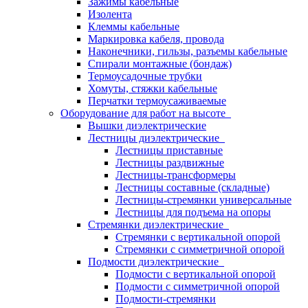
Зажимы кабельные
Изолента
Клеммы кабельные
Маркировка кабеля, провода
Наконечники, гильзы, разъемы кабельные
Спирали монтажные (бондаж)
Термоусадочные трубки
Хомуты, стяжки кабельные
Перчатки термоусаживаемые
Оборудование для работ на высоте
Вышки диэлектрические
Лестницы диэлектрические
Лестницы приставные
Лестницы раздвижные
Лестницы-трансформеры
Лестницы составные (складные)
Лестницы-стремянки универсальные
Лестницы для подъема на опоры
Стремянки диэлектрические
Стремянки с вертикальной опорой
Стремянки с симметричной опорой
Подмости диэлектрические
Подмости с вертикальной опорой
Подмости с симметричной опорой
Подмости-стремянки