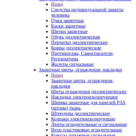
Назад
Средства индивидуальной защиты
человека
Очки защитные
Каски защитные
Щитки защитные
Обувь диэлектрическая
Перчатки диэлектрические
Ковры диэлектрические
Противогазы, Самоспасатели,
Респираторы
Жилеты сигнальные
Защитные щиты, ограждения, накладки
Назад
Защитные щиты, ограждения,
накладки
Щиты ограждения диэлектрические
Накладки электроизолирующие
Ширмы защитные для панелей РЗА
(шторы) ткань
Штендеры диэлектрические
Колпаки электроизолирующие
Ленты оградительные и сигнальные
Вехи пластиковые оградительные
Конусы дорожные сигнальные