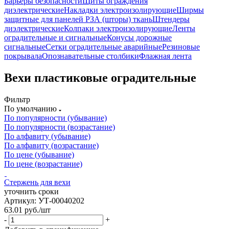
Барьеры безопасности
Щиты ограждения
диэлектрические
Накладки электроизолирующие
Ширмы
защитные для панелей РЗА (шторы) ткань
Штендеры
диэлектрические
Колпаки электроизолирующие
Ленты
оградительные и сигнальные
Конусы дорожные
сигнальные
Сетки оградительные аварийные
Резиновые
покрывала
Опознавательные столбики
Флажная лента
Вехи пластиковые оградительные
Фильтр
По умолчанию
По популярности (убывание)
По популярности (возрастание)
По алфавиту (убывание)
По алфавиту (возрастание)
По цене (убывание)
По цене (возрастание)
Стержень для вехи
уточнить сроки
Артикул: УТ-00040202
63.01
руб.
/шт
-
+