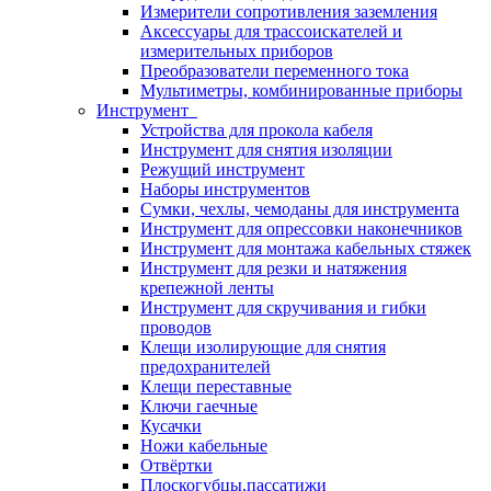
Измерители сопротивления заземления
Аксессуары для трассоискателей и
измерительных приборов
Преобразователи переменного тока
Мультиметры, комбинированные приборы
Инструмент
Устройства для прокола кабеля
Инструмент для снятия изоляции
Режущий инструмент
Наборы инструментов
Сумки, чехлы, чемоданы для инструмента
Инструмент для опрессовки наконечников
Инструмент для монтажа кабельных стяжек
Инструмент для резки и натяжения
крепежной ленты
Инструмент для скручивания и гибки
проводов
Клещи изолирующие для снятия
предохранителей
Клещи переставные
Ключи гаечные
Кусачки
Ножи кабельные
Отвёртки
Плоскогубцы,пассатижи