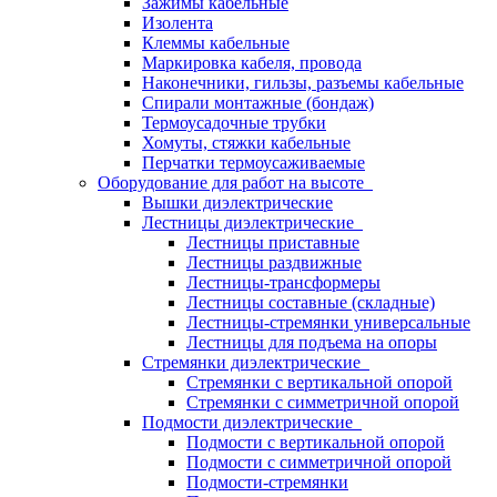
Зажимы кабельные
Изолента
Клеммы кабельные
Маркировка кабеля, провода
Наконечники, гильзы, разъемы кабельные
Спирали монтажные (бондаж)
Термоусадочные трубки
Хомуты, стяжки кабельные
Перчатки термоусаживаемые
Оборудование для работ на высоте
Вышки диэлектрические
Лестницы диэлектрические
Лестницы приставные
Лестницы раздвижные
Лестницы-трансформеры
Лестницы составные (складные)
Лестницы-стремянки универсальные
Лестницы для подъема на опоры
Стремянки диэлектрические
Стремянки с вертикальной опорой
Стремянки с симметричной опорой
Подмости диэлектрические
Подмости с вертикальной опорой
Подмости с симметричной опорой
Подмости-стремянки