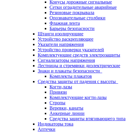
Конусы дорожные сигнальные
Сетки оградительные аварийные
Резиновые покрывала
Опознавательные столбики
Флажная лента
Барьеры безопасности
Штанги изолирующие
Устройство раскрепляющее
Указатели напряжения
Устройство проверки указателей
Комплектующие средств электрозащиты
Сигнализаторы напряжения
Лестницы и стремянки диэлектрические
Знаки и плакаты безопасности
Комплекты плакатов
Средства защиты от падения с высоты
Когти,лазы
Привязи
Комплектующие когти-лазы
Стропы
Веревки, канаты
Анкерные линии
Средства защиты втягивающего типа
Индикаторы тока
Аптечки