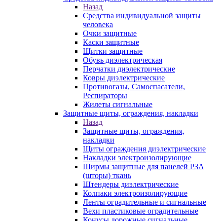
Назад
Средства индивидуальной защиты
человека
Очки защитные
Каски защитные
Щитки защитные
Обувь диэлектрическая
Перчатки диэлектрические
Ковры диэлектрические
Противогазы, Самоспасатели,
Респираторы
Жилеты сигнальные
Защитные щиты, ограждения, накладки
Назад
Защитные щиты, ограждения,
накладки
Щиты ограждения диэлектрические
Накладки электроизолирующие
Ширмы защитные для панелей РЗА
(шторы) ткань
Штендеры диэлектрические
Колпаки электроизолирующие
Ленты оградительные и сигнальные
Вехи пластиковые оградительные
Конусы дорожные сигнальные