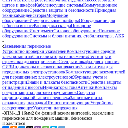
щитов и шкафов
Кабеленесущие системы
Коммутационное
оборудование
Средства защиты и безопасности
Приводная
техника
Конденсаторы
Модульное
оборудование
Измерительные приборы
Оборудование для
работ на высоте
Распродажа склада
Пожарное
оборудование
Инструмент
Силовое оборудование
Поисковое
оборудование
Системы и блоки питания, стабилизаторы, АКБ
-
Заземления переносные
Устройство проверки указателей
Комплектующие средств
электрозащиты
Сигнализаторы напряжения
Лестницы и
стремянки диэлектрические
Стенды и шкафы для хранения
СИЗ
Индикаторы высокого напряжения
Заземлители для
передвижных электроустановок
Комплектующие заземлителей
для передвижных электроустановок
Журналы учета и
регистрации
Знаки и плакаты безопасности
Средства защиты
от падения с высоты
Индикаторы тока
Аптечки
Комплекты
средств защиты для электроустановок
Средства
индивидуальной защиты человека
Защитные щиты,
ограждения, накладки
Штанги изолирующие
Устройство
раскрепляющее
Указатели напряжения
-
ЗПМ-1Д 16мм2 8м фазный зажим винтовой, заземление
переносное для пожарных машин, бензовозов
Поделиться