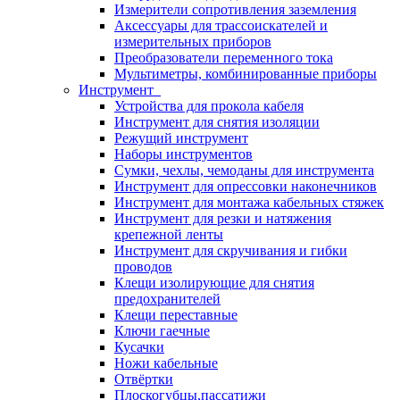
Измерители сопротивления заземления
Аксессуары для трассоискателей и
измерительных приборов
Преобразователи переменного тока
Мультиметры, комбинированные приборы
Инструмент
Устройства для прокола кабеля
Инструмент для снятия изоляции
Режущий инструмент
Наборы инструментов
Сумки, чехлы, чемоданы для инструмента
Инструмент для опрессовки наконечников
Инструмент для монтажа кабельных стяжек
Инструмент для резки и натяжения
крепежной ленты
Инструмент для скручивания и гибки
проводов
Клещи изолирующие для снятия
предохранителей
Клещи переставные
Ключи гаечные
Кусачки
Ножи кабельные
Отвёртки
Плоскогубцы,пассатижи