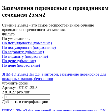
Заземления переносные с проводником
сечением 25мм2
Сечение 25мм2 - это самое распространенное сечение
проводника переносного заземления.
Фильтр
По умолчанию
По популярности (убывание)
По популярности (возрастание)
По алфавиту (убывание)
По алфавиту (возрастание)
По цене (убывание)
По цене (возрастание)
ЗПМ-1Э 25мм2 3м ф.з. винтовой, заземление переносное для
пожарных машин, бензовозов
уточнить сроки
Артикул: ET-Z1-25-3
2 810.27
руб.
/шт
-
+
Добавить в спецификацию
ПЗРУ-1 25мм2 ф.з. винтовой, заземление переносное для РУ