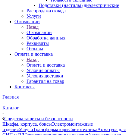
Подставки (настилы) диэлектрические
Распродажа склада
Услуги
О компании
Назад
О компании
Обработка данных
Реквизиты
Отзывы
Оплата и доставка
Назад
Оплата и доставка
Условия оплаты
Условия доставки
Гарантия на товар
Контакты
Главная
-
Каталог
-
Средства защиты и безопасности
Шкафы, корпуса, боксы
Электромонтажные
изделия
Услуги
Трансформаторы
Светотехника
Арматура для
СИП и ВЛ
Электроустановочные изделия
Аксессуары для