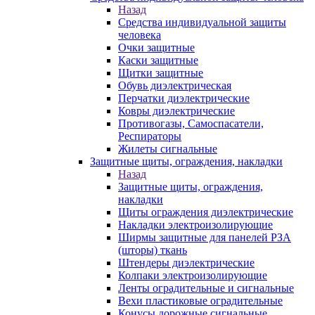
Назад
Средства индивидуальной защиты
человека
Очки защитные
Каски защитные
Щитки защитные
Обувь диэлектрическая
Перчатки диэлектрические
Ковры диэлектрические
Противогазы, Самоспасатели,
Респираторы
Жилеты сигнальные
Защитные щиты, ограждения, накладки
Назад
Защитные щиты, ограждения,
накладки
Щиты ограждения диэлектрические
Накладки электроизолирующие
Ширмы защитные для панелей РЗА
(шторы) ткань
Штендеры диэлектрические
Колпаки электроизолирующие
Ленты оградительные и сигнальные
Вехи пластиковые оградительные
Конусы дорожные сигнальные