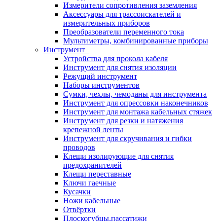
Измерители сопротивления заземления
Аксессуары для трассоискателей и
измерительных приборов
Преобразователи переменного тока
Мультиметры, комбинированные приборы
Инструмент
Устройства для прокола кабеля
Инструмент для снятия изоляции
Режущий инструмент
Наборы инструментов
Сумки, чехлы, чемоданы для инструмента
Инструмент для опрессовки наконечников
Инструмент для монтажа кабельных стяжек
Инструмент для резки и натяжения
крепежной ленты
Инструмент для скручивания и гибки
проводов
Клещи изолирующие для снятия
предохранителей
Клещи переставные
Ключи гаечные
Кусачки
Ножи кабельные
Отвёртки
Плоскогубцы,пассатижи