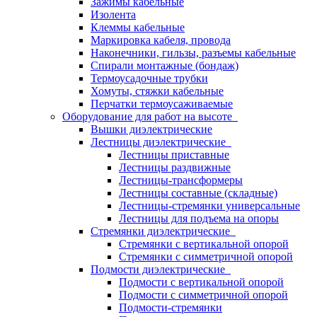
Зажимы кабельные
Изолента
Клеммы кабельные
Маркировка кабеля, провода
Наконечники, гильзы, разъемы кабельные
Спирали монтажные (бондаж)
Термоусадочные трубки
Хомуты, стяжки кабельные
Перчатки термоусаживаемые
Оборудование для работ на высоте
Вышки диэлектрические
Лестницы диэлектрические
Лестницы приставные
Лестницы раздвижные
Лестницы-трансформеры
Лестницы составные (складные)
Лестницы-стремянки универсальные
Лестницы для подъема на опоры
Стремянки диэлектрические
Стремянки с вертикальной опорой
Стремянки с симметричной опорой
Подмости диэлектрические
Подмости с вертикальной опорой
Подмости с симметричной опорой
Подмости-стремянки