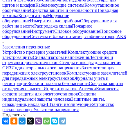
щитов и шкафов
Кабеленесущие системы
Коммутационное
оборудование
Средства защиты и безопасности
Приводная
техника
Конденсаторы
Модульное
оборудование
Измерительные приборы
Оборудование для
работ на высоте
Распродажа склада
Пожарное
оборудование
Инструмент
Силовое оборудование
Поисковое
оборудование
Системы и блоки питания, стабилизаторы, АКБ
-
Заземления переносные
Устройство проверки указателей
Комплектующие средств
электрозащиты
Сигнализаторы напряжения
Лестницы и
стремянки диэлектрические
Стенды и шкафы для хранения
СИЗ
Индикаторы высокого напряжения
Заземлители для
передвижных электроустановок
Комплектующие заземлителей
для передвижных электроустановок
Журналы учета и
регистрации
Знаки и плакаты безопасности
Средства защиты
от падения с высоты
Индикаторы тока
Аптечки
Комплекты
средств защиты для электроустановок
Средства
индивидуальной защиты человека
Защитные щиты,
ограждения, накладки
Штанги изолирующие
Устройство
раскрепляющее
Указатели напряжения
Поделиться