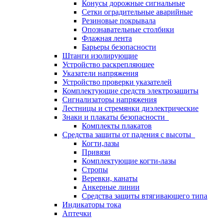
Конусы дорожные сигнальные
Сетки оградительные аварийные
Резиновые покрывала
Опознавательные столбики
Флажная лента
Барьеры безопасности
Штанги изолирующие
Устройство раскрепляющее
Указатели напряжения
Устройство проверки указателей
Комплектующие средств электрозащиты
Сигнализаторы напряжения
Лестницы и стремянки диэлектрические
Знаки и плакаты безопасности
Комплекты плакатов
Средства защиты от падения с высоты
Когти,лазы
Привязи
Комплектующие когти-лазы
Стропы
Веревки, канаты
Анкерные линии
Средства защиты втягивающего типа
Индикаторы тока
Аптечки