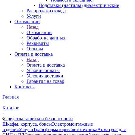
Подставки (настилы) диэлектрические
Распродажа склада
Услуги
О компании
Назад
О компании
Обработка данных
Реквизиты
Отзывы
Оплата и доставка
Назад
Оплата и доставка
Условия оплаты
Условия доставки
Гарантия на товар
Контакты
Главная
-
Каталог
-
Средства защиты и безопасности
Шкафы, корпуса, боксы
Электромонтажные
изделия
Услуги
Трансформаторы
Светотехника
Арматура для
СИП и ВЛ
Электроустановочные изделия
Аксессуары для