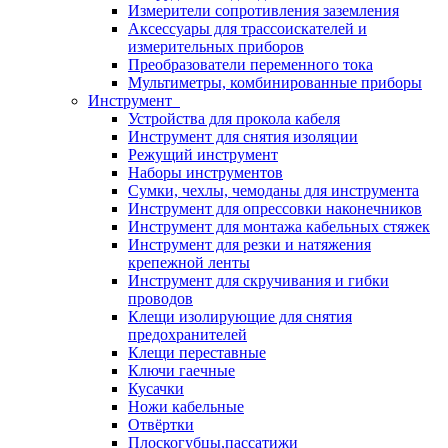
Измерители сопротивления заземления
Аксессуары для трассоискателей и
измерительных приборов
Преобразователи переменного тока
Мультиметры, комбинированные приборы
Инструмент
Устройства для прокола кабеля
Инструмент для снятия изоляции
Режущий инструмент
Наборы инструментов
Сумки, чехлы, чемоданы для инструмента
Инструмент для опрессовки наконечников
Инструмент для монтажа кабельных стяжек
Инструмент для резки и натяжения
крепежной ленты
Инструмент для скручивания и гибки
проводов
Клещи изолирующие для снятия
предохранителей
Клещи переставные
Ключи гаечные
Кусачки
Ножи кабельные
Отвёртки
Плоскогубцы,пассатижи