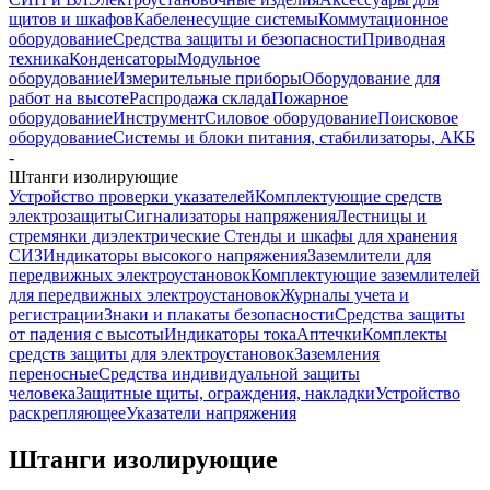
щитов и шкафов
Кабеленесущие системы
Коммутационное
оборудование
Средства защиты и безопасности
Приводная
техника
Конденсаторы
Модульное
оборудование
Измерительные приборы
Оборудование для
работ на высоте
Распродажа склада
Пожарное
оборудование
Инструмент
Силовое оборудование
Поисковое
оборудование
Системы и блоки питания, стабилизаторы, АКБ
-
Штанги изолирующие
Устройство проверки указателей
Комплектующие средств
электрозащиты
Сигнализаторы напряжения
Лестницы и
стремянки диэлектрические
Стенды и шкафы для хранения
СИЗ
Индикаторы высокого напряжения
Заземлители для
передвижных электроустановок
Комплектующие заземлителей
для передвижных электроустановок
Журналы учета и
регистрации
Знаки и плакаты безопасности
Средства защиты
от падения с высоты
Индикаторы тока
Аптечки
Комплекты
средств защиты для электроустановок
Заземления
переносные
Средства индивидуальной защиты
человека
Защитные щиты, ограждения, накладки
Устройство
раскрепляющее
Указатели напряжения
Штанги изолирующие