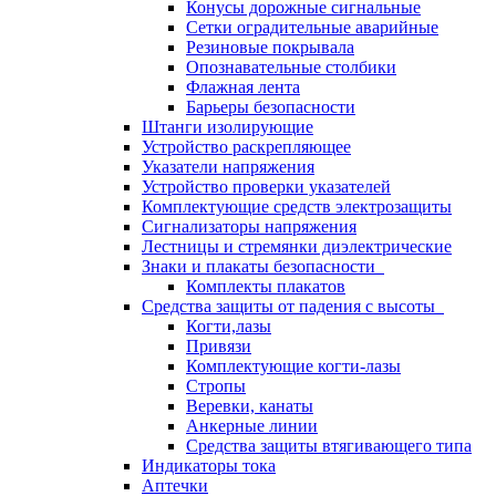
Конусы дорожные сигнальные
Сетки оградительные аварийные
Резиновые покрывала
Опознавательные столбики
Флажная лента
Барьеры безопасности
Штанги изолирующие
Устройство раскрепляющее
Указатели напряжения
Устройство проверки указателей
Комплектующие средств электрозащиты
Сигнализаторы напряжения
Лестницы и стремянки диэлектрические
Знаки и плакаты безопасности
Комплекты плакатов
Средства защиты от падения с высоты
Когти,лазы
Привязи
Комплектующие когти-лазы
Стропы
Веревки, канаты
Анкерные линии
Средства защиты втягивающего типа
Индикаторы тока
Аптечки