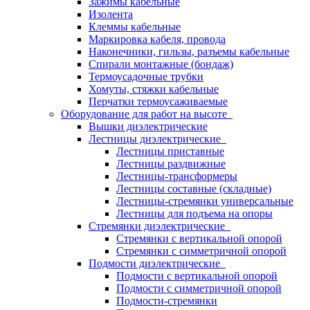
Зажимы кабельные
Изолента
Клеммы кабельные
Маркировка кабеля, провода
Наконечники, гильзы, разъемы кабельные
Спирали монтажные (бондаж)
Термоусадочные трубки
Хомуты, стяжки кабельные
Перчатки термоусаживаемые
Оборудование для работ на высоте
Вышки диэлектрические
Лестницы диэлектрические
Лестницы приставные
Лестницы раздвижные
Лестницы-трансформеры
Лестницы составные (складные)
Лестницы-стремянки универсальные
Лестницы для подъема на опоры
Стремянки диэлектрические
Стремянки с вертикальной опорой
Стремянки с симметричной опорой
Подмости диэлектрические
Подмости с вертикальной опорой
Подмости с симметричной опорой
Подмости-стремянки