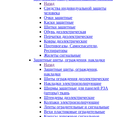
Назад
Средства индивидуальной защиты
человека
Очки защитные
Каски защитные
Щитки защитные
Обувь диэлектрическая
Перчатки диэлектрические
Ковры диэлектрические
Противогазы, Самоспасатели,
Респираторы
Жилеты сигнальные
Защитные щиты, ограждения, накладки
Назад
Защитные щиты, ограждения,
накладки
Щиты ограждения диэлектрические
Накладки электроизолирующие
Ширмы защитные для панелей РЗА
(шторы) ткань
Штендеры диэлектрические
Колпаки электроизолирующие
Ленты оградительные и сигнальные
Вехи пластиковые оградительные
Конусы дорожные сигнальные