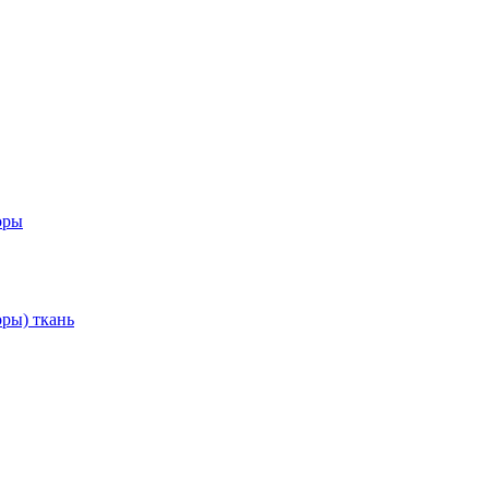
оры
ры) ткань