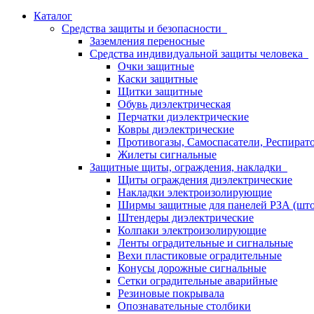
Каталог
Средства защиты и безопасности
Заземления переносные
Средства индивидуальной защиты человека
Очки защитные
Каски защитные
Щитки защитные
Обувь диэлектрическая
Перчатки диэлектрические
Ковры диэлектрические
Противогазы, Самоспасатели, Респират
Жилеты сигнальные
Защитные щиты, ограждения, накладки
Щиты ограждения диэлектрические
Накладки электроизолирующие
Ширмы защитные для панелей РЗА (што
Штендеры диэлектрические
Колпаки электроизолирующие
Ленты оградительные и сигнальные
Вехи пластиковые оградительные
Конусы дорожные сигнальные
Сетки оградительные аварийные
Резиновые покрывала
Опознавательные столбики