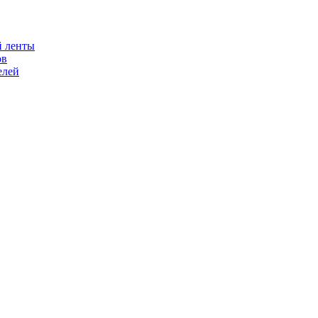
й ленты
ов
елей