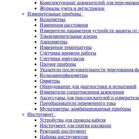
Комплектующие заземлителей для передвижн
Журналы учета и регистрации
Измерительные приборы
Вольтметры
Измерения расстояния
Измерители параметров устройств защиты о
Токоизмерительные клещи
Амперметры
Измерение температуры
Счетчики времени работы
Счетчики импульсов
Прочие приборы
Указатели последовательности чередования ф
Вольтамперфазометры
Омметры
Оборудование для диагностики и испытаний
Измерители сопротивления заземления
Аксессуары для трассоискателей и измерител
Преобразователи переменного тока
Мультиметры, комбинированные приборы
Инструмент
Устройства для прокола кабеля
Инструмент для снятия изоляции
Режущий инструмент
Наборы инструментов