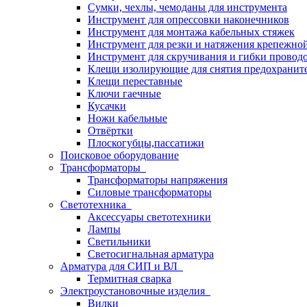
Сумки, чехлы, чемоданы для инструмента
Инструмент для опрессовки наконечников
Инструмент для монтажа кабельных стяжек
Инструмент для резки и натяжения крепежно
Инструмент для скручивания и гибки провод
Клещи изолирующие для снятия предохранит
Клещи переставные
Ключи гаечные
Кусачки
Ножи кабельные
Отвёртки
Плоскогубцы,пассатижи
Поисковое оборудование
Трансформаторы
Трансформаторы напряжения
Силовые трансформаторы
Светотехника
Аксессуары светотехники
Лампы
Светильники
Светосигнальная арматура
Арматура для СИП и ВЛ
Термитная сварка
Электроустановочные изделия
Вилки