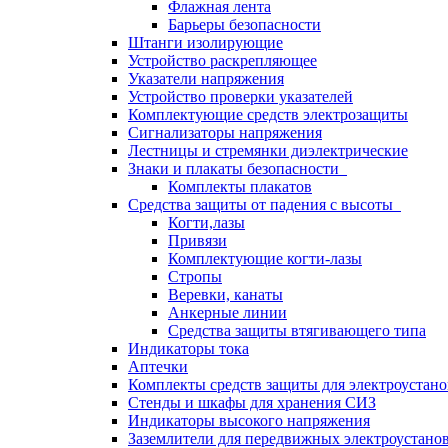
Флажная лента
Барьеры безопасности
Штанги изолирующие
Устройство раскрепляющее
Указатели напряжения
Устройство проверки указателей
Комплектующие средств электрозащиты
Сигнализаторы напряжения
Лестницы и стремянки диэлектрические
Знаки и плакаты безопасности
Комплекты плакатов
Средства защиты от падения с высоты
Когти,лазы
Привязи
Комплектующие когти-лазы
Стропы
Веревки, канаты
Анкерные линии
Средства защиты втягивающего типа
Индикаторы тока
Аптечки
Комплекты средств защиты для электроустан
Стенды и шкафы для хранения СИЗ
Индикаторы высокого напряжения
Заземлители для передвижных электроустано