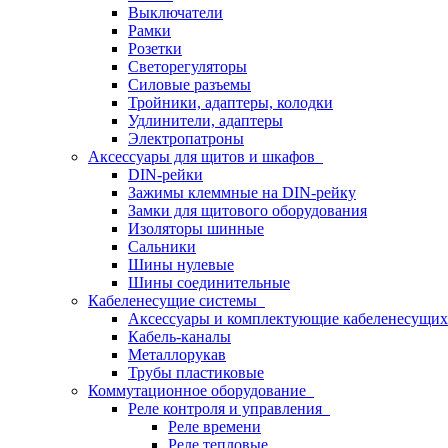
Выключатели
Рамки
Розетки
Светорегуляторы
Силовые разъемы
Тройники, адаптеры, колодки
Удлинители, адаптеры
Электропатроны
Аксессуары для щитов и шкафов
DIN-рейки
Зажимы клеммные на DIN-рейку
Замки для щитового оборудования
Изоляторы шинные
Сальники
Шины нулевые
Шины соединительные
Кабеленесущие системы
Аксессуары и комплектующие кабеленесущих
Кабель-каналы
Металлорукав
Трубы пластиковые
Коммутационное оборудование
Реле контроля и управления
Реле времени
Реле тепловые