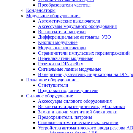
Преобразователи частоты
Конденсаторы
Модульное оборудование
Автоматические выключатели
Аксессуары модульного оборудования
Выключатели нагрузки
Дифференциальные автоматы, УЗО
Кнопки модульные
Модульные контакторы
Ограничители импульсных перенапряжений
Переключатели модульные
Розетки на DIN-рейку
Сигнальные лампы модульные
Измерители, указатели, индикаторы на DIN-р
Пожарное оборудование
Огнетушители
Подставки под огнетушитель
Силовое оборудование
Аксессуары силового оборудования
Выключатели-разъединители, рубильники
Замки и ключи магнитной блокировки
Предохранители, патроны
Силовые автоматические выключатели
Устройства автоматического ввода резерва 