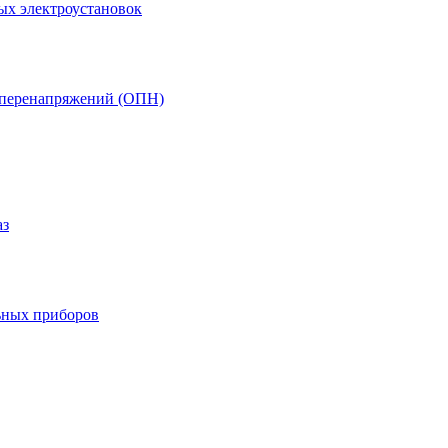
ых электроустановок
т перенапряжений (ОПН)
аз
ьных приборов