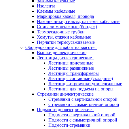
Зажимы кабельные
Изолента
Клеммы кабельные
Маркировка кабеля, провода
Наконечники, гильзы, разъемы кабельные
Спирали монтажные (бондаж)
Термоусадочные трубки
Хомуты, стяжки кабельные
Перчатки термоусаживаемые
Оборудование для работ на высоте
Вышки диэлектрические
Лестницы диэлектрические
Лестницы приставные
Лестницы раздвижные
Лестницы-трансформеры
Лестницы составные (складные)
Лестницы-стремянки универсальные
Лестницы для подъема на опоры
Стремянки диэлектрические
Стремянки с вертикальной опорой
Стремянки с симметричной опорой
Подмости диэлектрические
Подмости с вертикальной опорой
Подмости с симметричной опорой
Подмости-стремянки