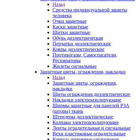
Назад
Средства индивидуальной защиты
человека
Очки защитные
Каски защитные
Щитки защитные
Обувь диэлектрическая
Перчатки диэлектрические
Ковры диэлектрические
Противогазы, Самоспасатели,
Респираторы
Жилеты сигнальные
Защитные щиты, ограждения, накладки
Назад
Защитные щиты, ограждения,
накладки
Щиты ограждения диэлектрические
Накладки электроизолирующие
Ширмы защитные для панелей РЗА
(шторы) ткань
Штендеры диэлектрические
Колпаки электроизолирующие
Ленты оградительные и сигнальные
Вехи пластиковые оградительные
Конусы дорожные сигнальные