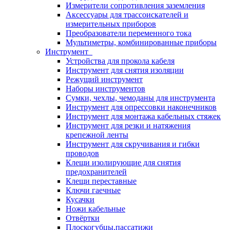
Измерители сопротивления заземления
Аксессуары для трассоискателей и
измерительных приборов
Преобразователи переменного тока
Мультиметры, комбинированные приборы
Инструмент
Устройства для прокола кабеля
Инструмент для снятия изоляции
Режущий инструмент
Наборы инструментов
Сумки, чехлы, чемоданы для инструмента
Инструмент для опрессовки наконечников
Инструмент для монтажа кабельных стяжек
Инструмент для резки и натяжения
крепежной ленты
Инструмент для скручивания и гибки
проводов
Клещи изолирующие для снятия
предохранителей
Клещи переставные
Ключи гаечные
Кусачки
Ножи кабельные
Отвёртки
Плоскогубцы,пассатижи