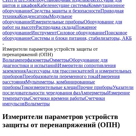
щитов и шкафов
Кабеленесущие системы
Коммутационное
оборудование
Средства защиты и безопасности
Приводная
техника
Конденсаторы
Модульное
оборудование
Измерительные приборы
Оборудование для
работ на высоте
Распродажа склада
Пожарное
оборудование
Инструмент
Силовое оборудование
Поисковое
оборудование
Системы и блоки питания, стабилизаторы, АКБ
-
Измерители параметров устройств защиты от
перенапряжений (ОПН)
Вольтамперфазометры
Омметры
Оборудование для
диагностики и испытаний
Измерители сопротивления
заземления
Аксессуары для трассоискателей и измерительных
приборов
Преобразователи переменного тока
Измерения
расстояния
Мультиметры, комбинированные
приборы
Токоизмерительные клещи
Прочие приборы
Указатели
последовательности чередования фаз
Амперметры
Измерение
температуры
Счетчики времени работы
Счетчики
импульсов
Вольтметры
Измерители параметров устройств
защиты от перенапряжений (ОПН)