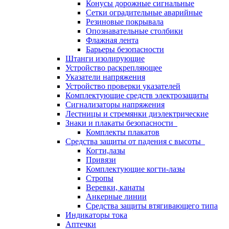
Конусы дорожные сигнальные
Сетки оградительные аварийные
Резиновые покрывала
Опознавательные столбики
Флажная лента
Барьеры безопасности
Штанги изолирующие
Устройство раскрепляющее
Указатели напряжения
Устройство проверки указателей
Комплектующие средств электрозащиты
Сигнализаторы напряжения
Лестницы и стремянки диэлектрические
Знаки и плакаты безопасности
Комплекты плакатов
Средства защиты от падения с высоты
Когти,лазы
Привязи
Комплектующие когти-лазы
Стропы
Веревки, канаты
Анкерные линии
Средства защиты втягивающего типа
Индикаторы тока
Аптечки