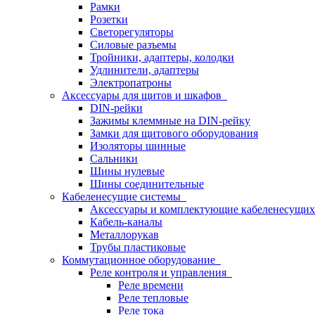
Рамки
Розетки
Светорегуляторы
Силовые разъемы
Тройники, адаптеры, колодки
Удлинители, адаптеры
Электропатроны
Аксессуары для щитов и шкафов
DIN-рейки
Зажимы клеммные на DIN-рейку
Замки для щитового оборудования
Изоляторы шинные
Сальники
Шины нулевые
Шины соединительные
Кабеленесущие системы
Аксессуары и комплектующие кабеленесущих
Кабель-каналы
Металлорукав
Трубы пластиковые
Коммутационное оборудование
Реле контроля и управления
Реле времени
Реле тепловые
Реле тока