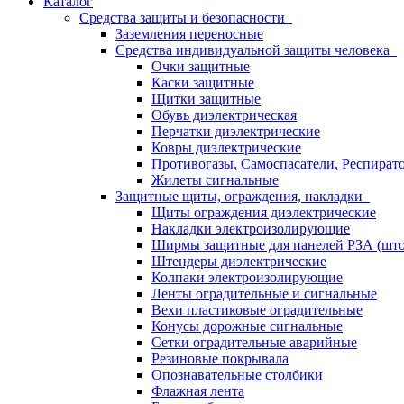
Каталог
Средства защиты и безопасности
Заземления переносные
Средства индивидуальной защиты человека
Очки защитные
Каски защитные
Щитки защитные
Обувь диэлектрическая
Перчатки диэлектрические
Ковры диэлектрические
Противогазы, Самоспасатели, Респират
Жилеты сигнальные
Защитные щиты, ограждения, накладки
Щиты ограждения диэлектрические
Накладки электроизолирующие
Ширмы защитные для панелей РЗА (што
Штендеры диэлектрические
Колпаки электроизолирующие
Ленты оградительные и сигнальные
Вехи пластиковые оградительные
Конусы дорожные сигнальные
Сетки оградительные аварийные
Резиновые покрывала
Опознавательные столбики
Флажная лента