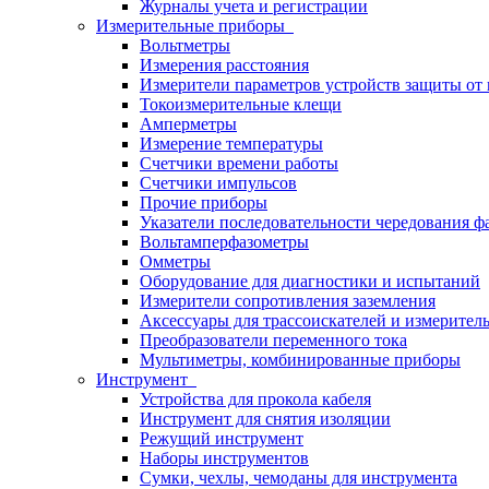
Журналы учета и регистрации
Измерительные приборы
Вольтметры
Измерения расстояния
Измерители параметров устройств защиты о
Токоизмерительные клещи
Амперметры
Измерение температуры
Счетчики времени работы
Счетчики импульсов
Прочие приборы
Указатели последовательности чередования ф
Вольтамперфазометры
Омметры
Оборудование для диагностики и испытаний
Измерители сопротивления заземления
Аксессуары для трассоискателей и измерител
Преобразователи переменного тока
Мультиметры, комбинированные приборы
Инструмент
Устройства для прокола кабеля
Инструмент для снятия изоляции
Режущий инструмент
Наборы инструментов
Сумки, чехлы, чемоданы для инструмента