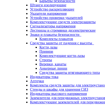
Барьеры безопасности
Штанги изолирующие
Устройство раскрепляющее
Указатели напряжения
Устройство проверки указателей
Комплектующие средств электрозащиты
Сигнализаторы напряжения
Лестницы и стремянки диэлектрические
Знаки и плакаты безопасности
Комплекты плакатов
Средства защиты от падения с высоты
Когти,лазы
Привязи
Комплектующие когти-лазы
Стропы
Веревки, канаты
Анкерные линии
Средства защиты втягивающего типа
Индикаторы тока
Аптечки
Комплекты средств защиты для электроустан
Стенды и шкафы для хранения СИЗ
Индикаторы высокого напряжения
Заземлители для передвижных электроустано
Комплектующие заземлителей для передвижн