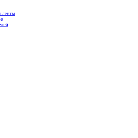
й ленты
ов
елей