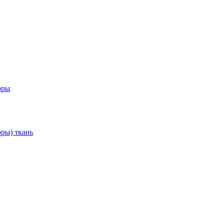
оры
ры) ткань