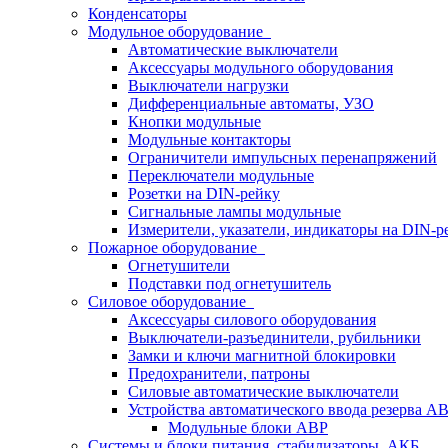
Конденсаторы
Модульное оборудование
Автоматические выключатели
Аксессуары модульного оборудования
Выключатели нагрузки
Дифференциальные автоматы, УЗО
Кнопки модульные
Модульные контакторы
Ограничители импульсных перенапряжений
Переключатели модульные
Розетки на DIN-рейку
Сигнальные лампы модульные
Измерители, указатели, индикаторы на DIN-р
Пожарное оборудование
Огнетушители
Подставки под огнетушитель
Силовое оборудование
Аксессуары силового оборудования
Выключатели-разъединители, рубильники
Замки и ключи магнитной блокировки
Предохранители, патроны
Силовые автоматические выключатели
Устройства автоматического ввода резерва 
Модульные блоки АВР
Системы и блоки питания, стабилизаторы, АКБ