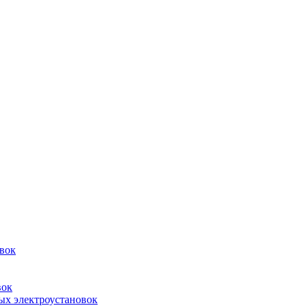
овок
вок
ых электроустановок