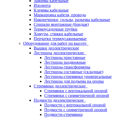
Зажимы кабельные
Изолента
Клеммы кабельные
Маркировка кабеля, провода
Наконечники, гильзы, разъемы кабельные
Спирали монтажные (бондаж)
Термоусадочные трубки
Хомуты, стяжки кабельные
Перчатки термоусаживаемые
Оборудование для работ на высоте
Вышки диэлектрические
Лестницы диэлектрические
Лестницы приставные
Лестницы раздвижные
Лестницы-трансформеры
Лестницы составные (складные)
Лестницы-стремянки универсальные
Лестницы для подъема на опоры
Стремянки диэлектрические
Стремянки с вертикальной опорой
Стремянки с симметричной опорой
Подмости диэлектрические
Подмости с вертикальной опорой
Подмости с симметричной опорой
Подмости-стремянки