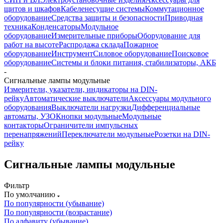
щитов и шкафов
Кабеленесущие системы
Коммутационное
оборудование
Средства защиты и безопасности
Приводная
техника
Конденсаторы
Модульное
оборудование
Измерительные приборы
Оборудование для
работ на высоте
Распродажа склада
Пожарное
оборудование
Инструмент
Силовое оборудование
Поисковое
оборудование
Системы и блоки питания, стабилизаторы, АКБ
-
Сигнальные лампы модульные
Измерители, указатели, индикаторы на DIN-
рейку
Автоматические выключатели
Аксессуары модульного
оборудования
Выключатели нагрузки
Дифференциальные
автоматы, УЗО
Кнопки модульные
Модульные
контакторы
Ограничители импульсных
перенапряжений
Переключатели модульные
Розетки на DIN-
рейку
Сигнальные лампы модульные
Фильтр
По умолчанию
По популярности (убывание)
По популярности (возрастание)
По алфавиту (убывание)