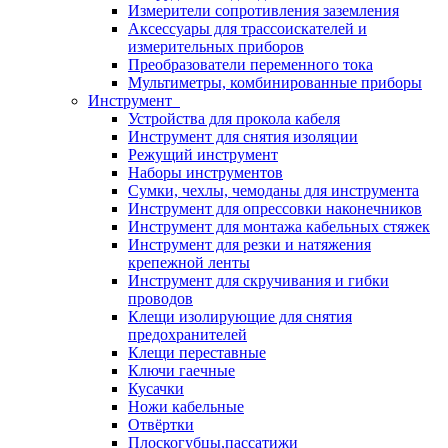
Измерители сопротивления заземления
Аксессуары для трассоискателей и
измерительных приборов
Преобразователи переменного тока
Мультиметры, комбинированные приборы
Инструмент
Устройства для прокола кабеля
Инструмент для снятия изоляции
Режущий инструмент
Наборы инструментов
Сумки, чехлы, чемоданы для инструмента
Инструмент для опрессовки наконечников
Инструмент для монтажа кабельных стяжек
Инструмент для резки и натяжения
крепежной ленты
Инструмент для скручивания и гибки
проводов
Клещи изолирующие для снятия
предохранителей
Клещи переставные
Ключи гаечные
Кусачки
Ножи кабельные
Отвёртки
Плоскогубцы,пассатижи