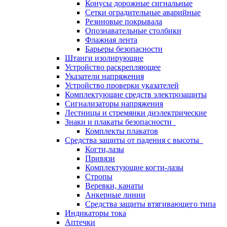
Конусы дорожные сигнальные
Сетки оградительные аварийные
Резиновые покрывала
Опознавательные столбики
Флажная лента
Барьеры безопасности
Штанги изолирующие
Устройство раскрепляющее
Указатели напряжения
Устройство проверки указателей
Комплектующие средств электрозащиты
Сигнализаторы напряжения
Лестницы и стремянки диэлектрические
Знаки и плакаты безопасности
Комплекты плакатов
Средства защиты от падения с высоты
Когти,лазы
Привязи
Комплектующие когти-лазы
Стропы
Веревки, канаты
Анкерные линии
Средства защиты втягивающего типа
Индикаторы тока
Аптечки