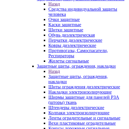
Назад
Средства индивидуальной защиты
человека
Очки защитные
Каски защитные
Щитки защитные
Обувь диэлектрическая
Перчатки диэлектрические
Ковры диэлектрические
Противогазы, Самоспасатели,
Респираторы
Жилеты сигнальные
Защитные щиты, ограждения, накладки
Назад
Защитные щиты, ограждения,
накладки
Щиты ограждения диэлектрические
Накладки электроизолирующие
Ширмы защитные для панелей РЗА
(шторы) ткань
Штендеры диэлектрические
Колпаки электроизолирующие
Ленты оградительные и сигнальные
Вехи пластиковые оградительные
Конусы дорожные сигнальные