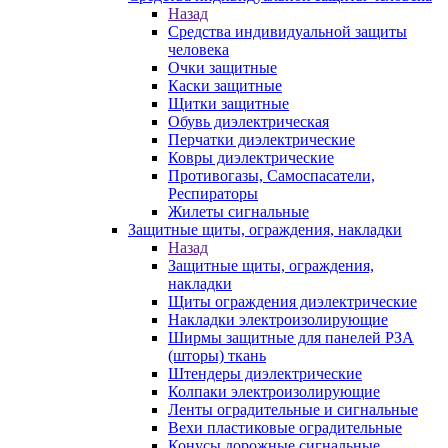
Назад
Средства индивидуальной защиты
человека
Очки защитные
Каски защитные
Щитки защитные
Обувь диэлектрическая
Перчатки диэлектрические
Ковры диэлектрические
Противогазы, Самоспасатели,
Респираторы
Жилеты сигнальные
Защитные щиты, ограждения, накладки
Назад
Защитные щиты, ограждения,
накладки
Щиты ограждения диэлектрические
Накладки электроизолирующие
Ширмы защитные для панелей РЗА
(шторы) ткань
Штендеры диэлектрические
Колпаки электроизолирующие
Ленты оградительные и сигнальные
Вехи пластиковые оградительные
Конусы дорожные сигнальные