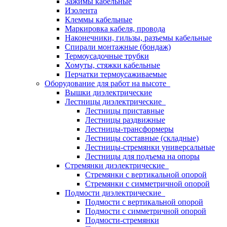
Зажимы кабельные
Изолента
Клеммы кабельные
Маркировка кабеля, провода
Наконечники, гильзы, разъемы кабельные
Спирали монтажные (бондаж)
Термоусадочные трубки
Хомуты, стяжки кабельные
Перчатки термоусаживаемые
Оборудование для работ на высоте
Вышки диэлектрические
Лестницы диэлектрические
Лестницы приставные
Лестницы раздвижные
Лестницы-трансформеры
Лестницы составные (складные)
Лестницы-стремянки универсальные
Лестницы для подъема на опоры
Стремянки диэлектрические
Стремянки с вертикальной опорой
Стремянки с симметричной опорой
Подмости диэлектрические
Подмости с вертикальной опорой
Подмости с симметричной опорой
Подмости-стремянки