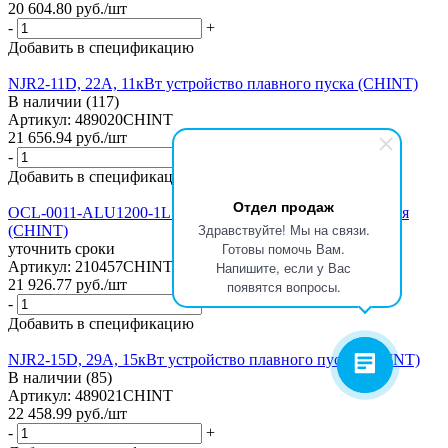
20 604.80
руб.
/шт
-
+
Добавить в спецификацию
NJR2-11D, 22А, 11кВт устройство плавного пуска (CHINT)
В наличии (117)
Артикул: 489020CHINT
21 656.94
руб.
/шт
-
+
Добавить в спецификацию
Отдел продаж
OCL-0011-ALU1200-1L для ПЧ 3.7кВт дроссель двигателя
Здравствуйте! Мы на связи.
(CHINT)
Готовы помочь Вам.
уточнить сроки
Артикул: 210457CHINT
Напишите, если у Вас
21 926.77
руб.
/шт
появятся вопросы.
-
+
Добавить в спецификацию
NJR2-15D, 29А, 15кВт устройство плавного пуска (CHINT)
В наличии (85)
Артикул: 489021CHINT
22 458.99
руб.
/шт
-
+