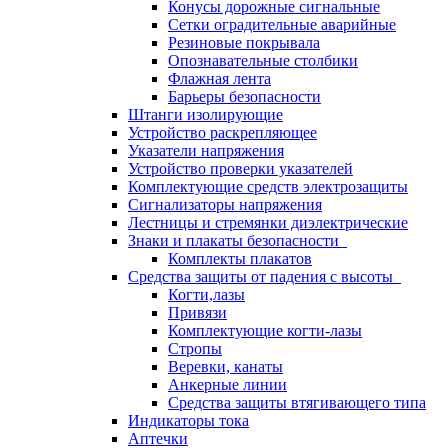
Конусы дорожные сигнальные
Сетки оградительные аварийные
Резиновые покрывала
Опознавательные столбики
Флажная лента
Барьеры безопасности
Штанги изолирующие
Устройство раскрепляющее
Указатели напряжения
Устройство проверки указателей
Комплектующие средств электрозащиты
Сигнализаторы напряжения
Лестницы и стремянки диэлектрические
Знаки и плакаты безопасности
Комплекты плакатов
Средства защиты от падения с высоты
Когти,лазы
Привязи
Комплектующие когти-лазы
Стропы
Веревки, канаты
Анкерные линии
Средства защиты втягивающего типа
Индикаторы тока
Аптечки