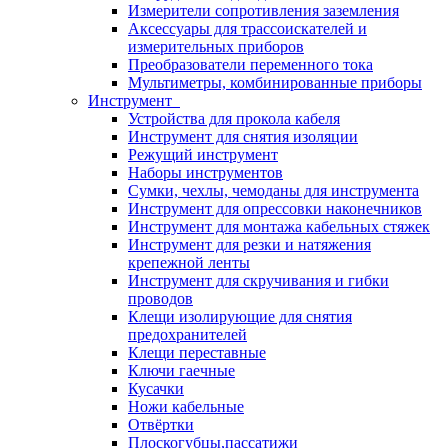
Измерители сопротивления заземления
Аксессуары для трассоискателей и
измерительных приборов
Преобразователи переменного тока
Мультиметры, комбинированные приборы
Инструмент
Устройства для прокола кабеля
Инструмент для снятия изоляции
Режущий инструмент
Наборы инструментов
Сумки, чехлы, чемоданы для инструмента
Инструмент для опрессовки наконечников
Инструмент для монтажа кабельных стяжек
Инструмент для резки и натяжения
крепежной ленты
Инструмент для скручивания и гибки
проводов
Клещи изолирующие для снятия
предохранителей
Клещи переставные
Ключи гаечные
Кусачки
Ножи кабельные
Отвёртки
Плоскогубцы,пассатижи