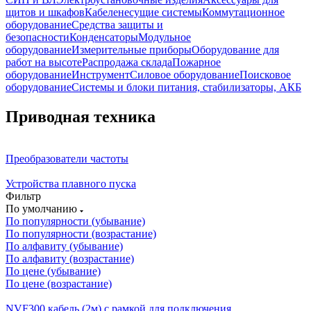
щитов и шкафов
Кабеленесущие системы
Коммутационное
оборудование
Средства защиты и
безопасности
Конденсаторы
Модульное
оборудование
Измерительные приборы
Оборудование для
работ на высоте
Распродажа склада
Пожарное
оборудование
Инструмент
Силовое оборудование
Поисковое
оборудование
Системы и блоки питания, стабилизаторы, АКБ
Приводная техника
Преобразователи частоты
Устройства плавного пуска
Фильтр
По умолчанию
По популярности (убывание)
По популярности (возрастание)
По алфавиту (убывание)
По алфавиту (возрастание)
По цене (убывание)
По цене (возрастание)
NVF300 кабель (2м) с рамкой для подключения