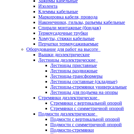
Зажимы кабельные
Изолента
Клеммы кабельные
Маркировка кабеля, провода
Наконечники, гильзы, разъемы кабельные
Спирали монтажные (бондаж)
Термоусадочные трубки
Хомуты, стяжки кабельные
Перчатки термоусаживаемые
Оборудование для работ на высоте
Вышки диэлектрические
Лестницы диэлектрические
Лестницы приставные
Лестницы раздвижные
Лестницы-трансформеры
Лестницы составные (складные)
Лестницы-стремянки универсальные
Лестницы для подъема на опоры
Стремянки диэлектрические
Стремянки с вертикальной опорой
Стремянки с симметричной опорой
Подмости диэлектрические
Подмости с вертикальной опорой
Подмости с симметричной опорой
Подмости-стремянки