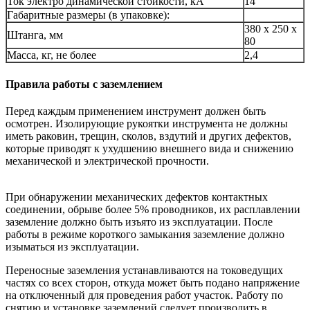
Ток электро динамической стойкости, кА
14
Габаритные размеры (в упаковке):
380 x 250 x
Штанга, мм
80
Масса, кг, не более
2,4
Правила работы с заземлением
Перед каждым применением инструмент должен быть
осмотрен. Изолирующие рукоятки инструмента не должны
иметь раковин, трещин, сколов, вздутий и других дефектов,
которые приводят к ухудшению внешнего вида и снижению
механической и электрической прочности.
При обнаружении механических дефектов контактных
соединении, обрыве более 5% проводников, их расплавлении
заземление должно быть изъято из эксплуатации. После
работы в режиме короткого замыкания заземление должно
изыматься из эксплуатации.
Переносные заземления устанавливаются на токоведущих
частях со всех сторон, откуда может быть подано напряжение
на отключенный для проведения работ участок. Работу по
снятию и установке заземлений следует производить в