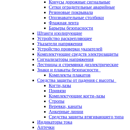
Конусы дорожные сигнальные
Сетки оградительные аварийные
Резиновые покрывала
Опознавательные столбики
Флажная лента
Барьеры безопасности
Штанги изолирующие
Устройство раскрепляющее
Указатели напряжения
Устройство проверки указателей
Комплектующие средств электрозащиты
Сигнализаторы напряжения
Лестницы и стремянки диэлектрические
Знаки и плакаты безопасности
Комплекты плакатов
Средства защиты от падения с высоты
Когти,лазы
Привязи
Комплектующие когти-лазы
Стропы
Веревки, канаты
Анкерные линии
Средства защиты втягивающего типа
Индикаторы тока
Аптечки