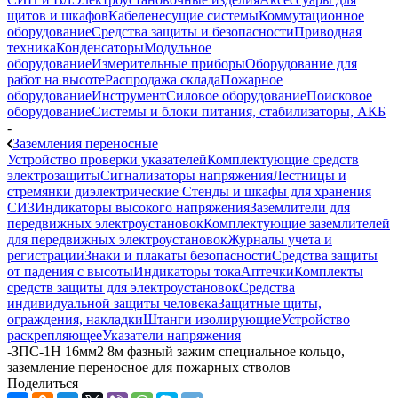
щитов и шкафов
Кабеленесущие системы
Коммутационное
оборудование
Средства защиты и безопасности
Приводная
техника
Конденсаторы
Модульное
оборудование
Измерительные приборы
Оборудование для
работ на высоте
Распродажа склада
Пожарное
оборудование
Инструмент
Силовое оборудование
Поисковое
оборудование
Системы и блоки питания, стабилизаторы, АКБ
-
Заземления переносные
Устройство проверки указателей
Комплектующие средств
электрозащиты
Сигнализаторы напряжения
Лестницы и
стремянки диэлектрические
Стенды и шкафы для хранения
СИЗ
Индикаторы высокого напряжения
Заземлители для
передвижных электроустановок
Комплектующие заземлителей
для передвижных электроустановок
Журналы учета и
регистрации
Знаки и плакаты безопасности
Средства защиты
от падения с высоты
Индикаторы тока
Аптечки
Комплекты
средств защиты для электроустановок
Средства
индивидуальной защиты человека
Защитные щиты,
ограждения, накладки
Штанги изолирующие
Устройство
раскрепляющее
Указатели напряжения
-
ЗПС-1Н 16мм2 8м фазный зажим специальное кольцо,
заземление переносное для пожарных стволов
Поделиться