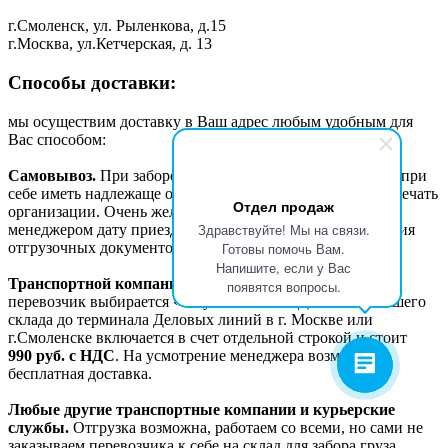
г.Смоленск, ул. Рыленкова, д.15
г.Москва, ул.Кетчерская, д. 13
Способы доставки:
мы осуществим доставку в Ваш адрес любым удобным для
Вас способом:
Самовывоз.
При заборе груза самовывозом необходимо при
себе иметь надлежаще оформленную доверенность или печать
Отдел продаж
организации. Очень желательно заранее согласовывать с
Здравствуйте! Мы на связи.
менеджером дату приезда для своевременного оформления
отгрузочных документов и подготовки самого груза.
Готовы помочь Вам.
Напишите, если у Вас
Транспортной компанией Деловые линии.
Данный
появятся вопросы.
перевозчик выбирается «по-умолчанию». Доставка с нашего
склада до терминала Деловых линий в г. Москве или
г.Смоленске включается в счет отдельной строкой и стоит
990
руб. с НДС
. На усмотрение менеджера возможна
бесплатная доставка.
Любые другие транспортные компании и курьерские
службы.
Отгрузка возможна, работаем со всеми, но сами не
заказываем перевозчика к себе на склад для забора груза.