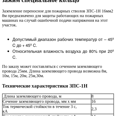
зажим специальное кольцо
Заземление переносное для пожарных стволов ЗПС-1Н 16мм2
8м п
редназначено для защиты работающих на пожарных
машинах на случай ошибочной подачи напряжения на этот
участок.
Допустимый диапазон рабочих температур от – 45º
C до + 45º C.
Относительная влажность воздуха до 80% при 20º
C.
По заказу может поставляться с сечением заземляющего
провода 25мм. Длина заземляющего провода возможна 8м,
10м, 15м, 20м, 25м,30м.
Технические характеристики ЗПС-1Н
Длина заземляющего провода, м
8
Сечение заземляющего провода, мм x мм
16
Ток термической стойкости в течение 3 с,
2,3
кА