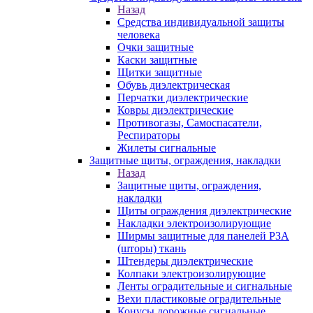
Назад
Средства индивидуальной защиты
человека
Очки защитные
Каски защитные
Щитки защитные
Обувь диэлектрическая
Перчатки диэлектрические
Ковры диэлектрические
Противогазы, Самоспасатели,
Респираторы
Жилеты сигнальные
Защитные щиты, ограждения, накладки
Назад
Защитные щиты, ограждения,
накладки
Щиты ограждения диэлектрические
Накладки электроизолирующие
Ширмы защитные для панелей РЗА
(шторы) ткань
Штендеры диэлектрические
Колпаки электроизолирующие
Ленты оградительные и сигнальные
Вехи пластиковые оградительные
Конусы дорожные сигнальные