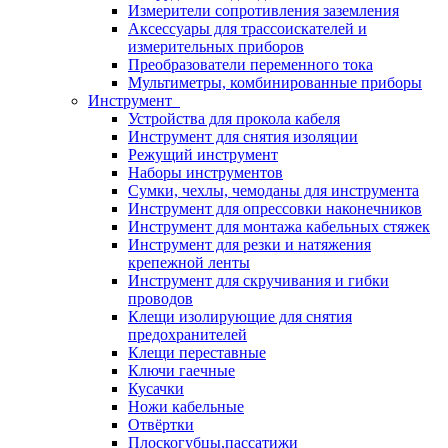
Измерители сопротивления заземления
Аксессуары для трассоискателей и
измерительных приборов
Преобразователи переменного тока
Мультиметры, комбинированные приборы
Инструмент
Устройства для прокола кабеля
Инструмент для снятия изоляции
Режущий инструмент
Наборы инструментов
Сумки, чехлы, чемоданы для инструмента
Инструмент для опрессовки наконечников
Инструмент для монтажа кабельных стяжек
Инструмент для резки и натяжения
крепежной ленты
Инструмент для скручивания и гибки
проводов
Клещи изолирующие для снятия
предохранителей
Клещи переставные
Ключи гаечные
Кусачки
Ножи кабельные
Отвёртки
Плоскогубцы,пассатижи