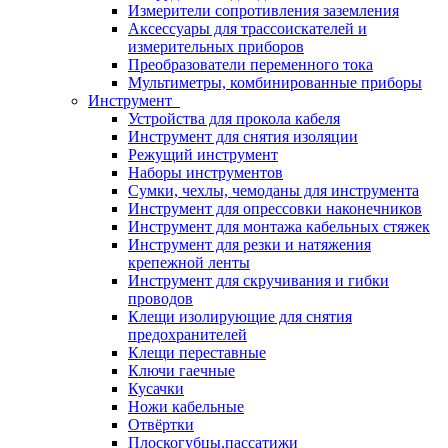
Измерители сопротивления заземления
Аксессуары для трассоискателей и
измерительных приборов
Преобразователи переменного тока
Мультиметры, комбинированные приборы
Инструмент
Устройства для прокола кабеля
Инструмент для снятия изоляции
Режущий инструмент
Наборы инструментов
Сумки, чехлы, чемоданы для инструмента
Инструмент для опрессовки наконечников
Инструмент для монтажа кабельных стяжек
Инструмент для резки и натяжения
крепежной ленты
Инструмент для скручивания и гибки
проводов
Клещи изолирующие для снятия
предохранителей
Клещи переставные
Ключи гаечные
Кусачки
Ножи кабельные
Отвёртки
Плоскогубцы,пассатижи