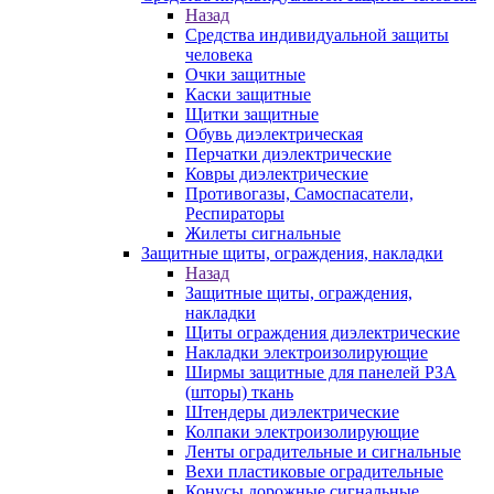
Назад
Средства индивидуальной защиты
человека
Очки защитные
Каски защитные
Щитки защитные
Обувь диэлектрическая
Перчатки диэлектрические
Ковры диэлектрические
Противогазы, Самоспасатели,
Респираторы
Жилеты сигнальные
Защитные щиты, ограждения, накладки
Назад
Защитные щиты, ограждения,
накладки
Щиты ограждения диэлектрические
Накладки электроизолирующие
Ширмы защитные для панелей РЗА
(шторы) ткань
Штендеры диэлектрические
Колпаки электроизолирующие
Ленты оградительные и сигнальные
Вехи пластиковые оградительные
Конусы дорожные сигнальные