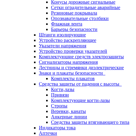
Конусы дорожные сигнальные
Сетки оградительные аварийные
Резиновые покрывала
Опознавательные столбики
Флажная лента
Барьеры безопасности
Штанги изолирующие
Устройство раскрепляющее
Указатели напряжения
Устройство проверки указателей
Комплектующие средств электрозащиты
Сигнализаторы напряжения
Лестницы и стремянки диэлектрические
Знаки и плакаты безопасности
Комплекты плакатов
Средства защиты от падения с высоты
Когти,лазы
Привязи
Комплектующие когти-лазы
Стропы
Веревки, канаты
Анкерные линии
Средства защиты втягивающего типа
Индикаторы тока
Аптечки