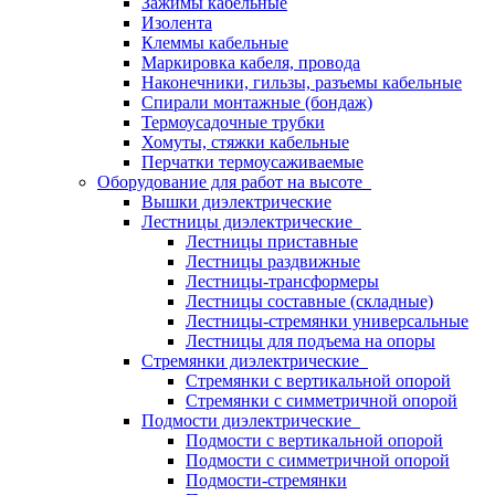
Зажимы кабельные
Изолента
Клеммы кабельные
Маркировка кабеля, провода
Наконечники, гильзы, разъемы кабельные
Спирали монтажные (бондаж)
Термоусадочные трубки
Хомуты, стяжки кабельные
Перчатки термоусаживаемые
Оборудование для работ на высоте
Вышки диэлектрические
Лестницы диэлектрические
Лестницы приставные
Лестницы раздвижные
Лестницы-трансформеры
Лестницы составные (складные)
Лестницы-стремянки универсальные
Лестницы для подъема на опоры
Стремянки диэлектрические
Стремянки с вертикальной опорой
Стремянки с симметричной опорой
Подмости диэлектрические
Подмости с вертикальной опорой
Подмости с симметричной опорой
Подмости-стремянки