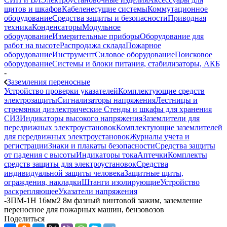
щитов и шкафов
Кабеленесущие системы
Коммутационное
оборудование
Средства защиты и безопасности
Приводная
техника
Конденсаторы
Модульное
оборудование
Измерительные приборы
Оборудование для
работ на высоте
Распродажа склада
Пожарное
оборудование
Инструмент
Силовое оборудование
Поисковое
оборудование
Системы и блоки питания, стабилизаторы, АКБ
-
Заземления переносные
Устройство проверки указателей
Комплектующие средств
электрозащиты
Сигнализаторы напряжения
Лестницы и
стремянки диэлектрические
Стенды и шкафы для хранения
СИЗ
Индикаторы высокого напряжения
Заземлители для
передвижных электроустановок
Комплектующие заземлителей
для передвижных электроустановок
Журналы учета и
регистрации
Знаки и плакаты безопасности
Средства защиты
от падения с высоты
Индикаторы тока
Аптечки
Комплекты
средств защиты для электроустановок
Средства
индивидуальной защиты человека
Защитные щиты,
ограждения, накладки
Штанги изолирующие
Устройство
раскрепляющее
Указатели напряжения
-
ЗПМ-1Н 16мм2 8м фазный винтовой зажим, заземление
переносное для пожарных машин, бензовозов
Поделиться