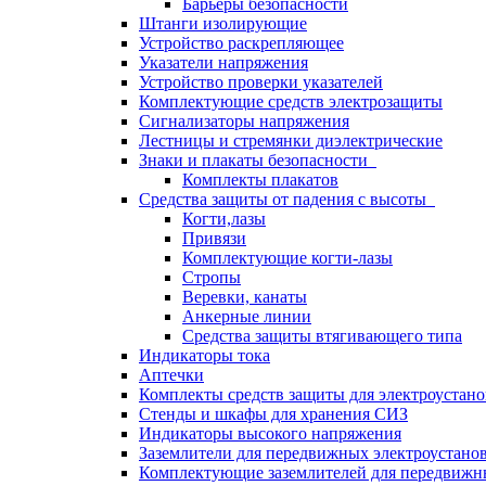
Барьеры безопасности
Штанги изолирующие
Устройство раскрепляющее
Указатели напряжения
Устройство проверки указателей
Комплектующие средств электрозащиты
Сигнализаторы напряжения
Лестницы и стремянки диэлектрические
Знаки и плакаты безопасности
Комплекты плакатов
Средства защиты от падения с высоты
Когти,лазы
Привязи
Комплектующие когти-лазы
Стропы
Веревки, канаты
Анкерные линии
Средства защиты втягивающего типа
Индикаторы тока
Аптечки
Комплекты средств защиты для электроустан
Стенды и шкафы для хранения СИЗ
Индикаторы высокого напряжения
Заземлители для передвижных электроустано
Комплектующие заземлителей для передвижн