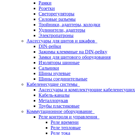
Рамки
Розетки
Светорегуляторы
Силовые разъемы
Тройники, адаптеры, колодки
Удлинители, адаптеры
Электропатроны
Аксессуары для щитов и шкафов
DIN-рейки
Зажимы клеммные на DIN-рейку
Замки для щитового оборудования
Изоляторы шинные
Сальники
Шины нулевые
Шины соединительные
Кабеленесущие системы
Аксессуары и комплектующие кабеленесущих
Кабель-каналы
Металлорукав
Трубы пластиковые
Коммутационное оборудование
Реле контроля и управления
Реле времени
Реле тепловые
Реле тока