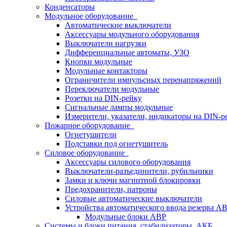
Конденсаторы
Модульное оборудование
Автоматические выключатели
Аксессуары модульного оборудования
Выключатели нагрузки
Дифференциальные автоматы, УЗО
Кнопки модульные
Модульные контакторы
Ограничители импульсных перенапряжений
Переключатели модульные
Розетки на DIN-рейку
Сигнальные лампы модульные
Измерители, указатели, индикаторы на DIN-р
Пожарное оборудование
Огнетушители
Подставки под огнетушитель
Силовое оборудование
Аксессуары силового оборудования
Выключатели-разъединители, рубильники
Замки и ключи магнитной блокировки
Предохранители, патроны
Силовые автоматические выключатели
Устройства автоматического ввода резерва 
Модульные блоки АВР
Системы и блоки питания, стабилизаторы, АКБ