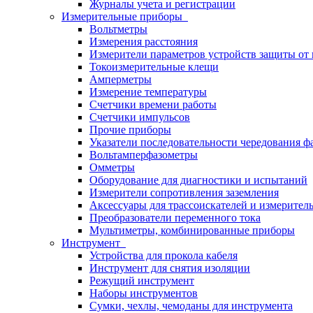
Журналы учета и регистрации
Измерительные приборы
Вольтметры
Измерения расстояния
Измерители параметров устройств защиты о
Токоизмерительные клещи
Амперметры
Измерение температуры
Счетчики времени работы
Счетчики импульсов
Прочие приборы
Указатели последовательности чередования ф
Вольтамперфазометры
Омметры
Оборудование для диагностики и испытаний
Измерители сопротивления заземления
Аксессуары для трассоискателей и измерител
Преобразователи переменного тока
Мультиметры, комбинированные приборы
Инструмент
Устройства для прокола кабеля
Инструмент для снятия изоляции
Режущий инструмент
Наборы инструментов
Сумки, чехлы, чемоданы для инструмента