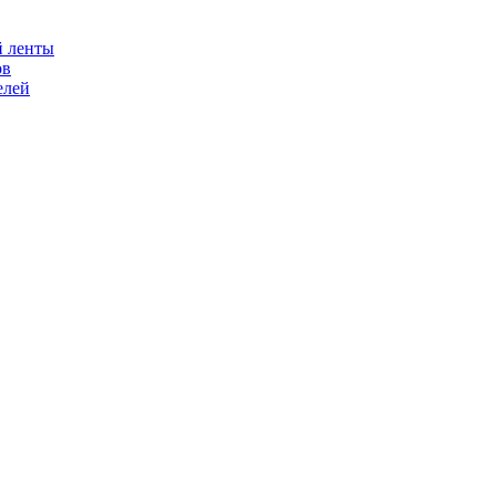
й ленты
ов
елей