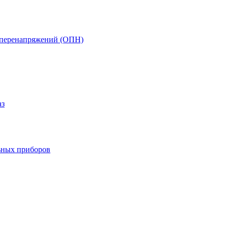
т перенапряжений (ОПН)
аз
ьных приборов