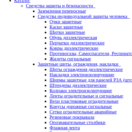
Каталог
Средства защиты и безопасности
Заземления переносные
Средства индивидуальной защиты человека
Очки защитные
Каски защитные
Щитки защитные
Обувь диэлектрическая
Перчатки диэлектрические
Ковры диэлектрические
Противогазы, Самоспасатели, Респират
Жилеты сигнальные
Защитные щиты, ограждения, накладки
Щиты ограждения диэлектрические
Накладки электроизолирующие
Ширмы защитные для панелей РЗА (што
Штендеры диэлектрические
Колпаки электроизолирующие
Ленты оградительные и сигнальные
Вехи пластиковые оградительные
Конусы дорожные сигнальные
Сетки оградительные аварийные
Резиновые покрывала
Опознавательные столбики
Флажная лента