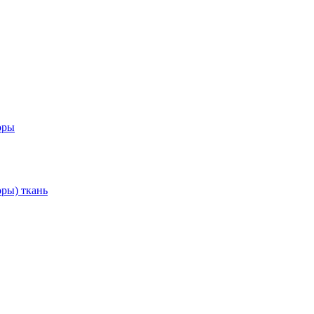
оры
ры) ткань