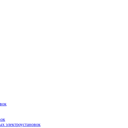
овок
вок
ых электроустановок