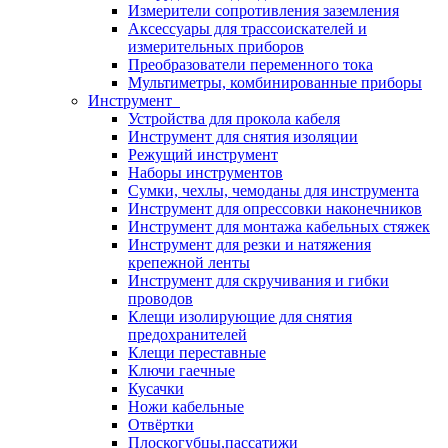
Измерители сопротивления заземления
Аксессуары для трассоискателей и
измерительных приборов
Преобразователи переменного тока
Мультиметры, комбинированные приборы
Инструмент
Устройства для прокола кабеля
Инструмент для снятия изоляции
Режущий инструмент
Наборы инструментов
Сумки, чехлы, чемоданы для инструмента
Инструмент для опрессовки наконечников
Инструмент для монтажа кабельных стяжек
Инструмент для резки и натяжения
крепежной ленты
Инструмент для скручивания и гибки
проводов
Клещи изолирующие для снятия
предохранителей
Клещи переставные
Ключи гаечные
Кусачки
Ножи кабельные
Отвёртки
Плоскогубцы,пассатижи