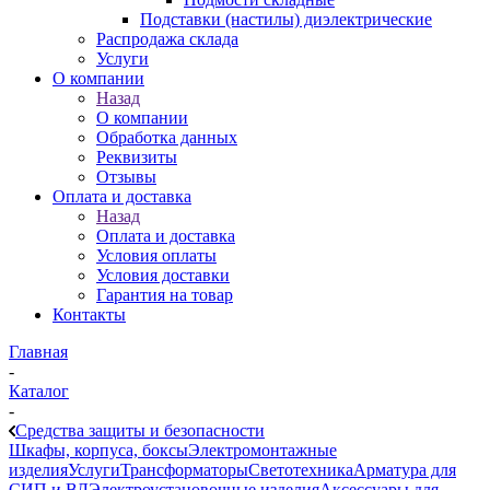
Подставки (настилы) диэлектрические
Распродажа склада
Услуги
О компании
Назад
О компании
Обработка данных
Реквизиты
Отзывы
Оплата и доставка
Назад
Оплата и доставка
Условия оплаты
Условия доставки
Гарантия на товар
Контакты
Главная
-
Каталог
-
Средства защиты и безопасности
Шкафы, корпуса, боксы
Электромонтажные
изделия
Услуги
Трансформаторы
Светотехника
Арматура для
СИП и ВЛ
Электроустановочные изделия
Аксессуары для