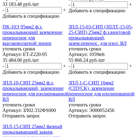
33 183.48
руб.
/шт
-
+
-
+
Добавить в спецификацию
Добавить в спецификацию
ПК-10Э 95мм2 ф.з.
ЗПЛ-15-03-СИП (ЗПЛТ-15-05-
прокалывающий заземление
25-СИП) 25мм2 ф.з.винтовой
переносное для
прокалывающий,
высоковольтной линии
зазем.перенос. для изол. ВЛ
уточнить сроки
уточнить сроки
Артикул: ET-Z220-95
Артикул: 1059teh
35 484.06
руб.
/шт
55 866.24
руб.
/шт
-
+
-
+
Добавить в спецификацию
Добавить в спецификацию
ЗПЛ-10-СИП 25мм2 ф.з.
ЗПЛ-1-С-СИП 16мм2
прокалывающий, заземление
(СПУСК), заземление
переносное для изолированной
переносное для изолированной
ВЛ
ВЛ
уточнить сроки
уточнить сроки
Артикул: ЗЛ02.332ФS000
Артикул: Э000052456
Отправить запрос
Отправить запрос
ЗПЛ-15-СИП 25мм2 фазный
прокалывающий зажим,