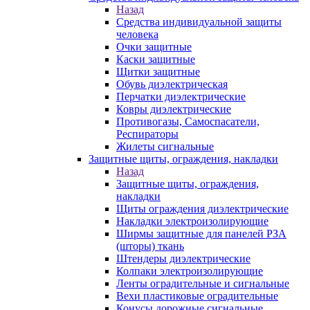
Назад
Средства индивидуальной защиты
человека
Очки защитные
Каски защитные
Щитки защитные
Обувь диэлектрическая
Перчатки диэлектрические
Ковры диэлектрические
Противогазы, Самоспасатели,
Респираторы
Жилеты сигнальные
Защитные щиты, ограждения, накладки
Назад
Защитные щиты, ограждения,
накладки
Щиты ограждения диэлектрические
Накладки электроизолирующие
Ширмы защитные для панелей РЗА
(шторы) ткань
Штендеры диэлектрические
Колпаки электроизолирующие
Ленты оградительные и сигнальные
Вехи пластиковые оградительные
Конусы дорожные сигнальные