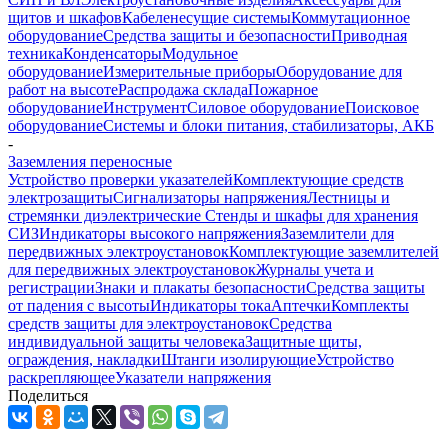
щитов и шкафов
Кабеленесущие системы
Коммутационное
оборудование
Средства защиты и безопасности
Приводная
техника
Конденсаторы
Модульное
оборудование
Измерительные приборы
Оборудование для
работ на высоте
Распродажа склада
Пожарное
оборудование
Инструмент
Силовое оборудование
Поисковое
оборудование
Системы и блоки питания, стабилизаторы, АКБ
-
Заземления переносные
Устройство проверки указателей
Комплектующие средств
электрозащиты
Сигнализаторы напряжения
Лестницы и
стремянки диэлектрические
Стенды и шкафы для хранения
СИЗ
Индикаторы высокого напряжения
Заземлители для
передвижных электроустановок
Комплектующие заземлителей
для передвижных электроустановок
Журналы учета и
регистрации
Знаки и плакаты безопасности
Средства защиты
от падения с высоты
Индикаторы тока
Аптечки
Комплекты
средств защиты для электроустановок
Средства
индивидуальной защиты человека
Защитные щиты,
ограждения, накладки
Штанги изолирующие
Устройство
раскрепляющее
Указатели напряжения
Поделиться