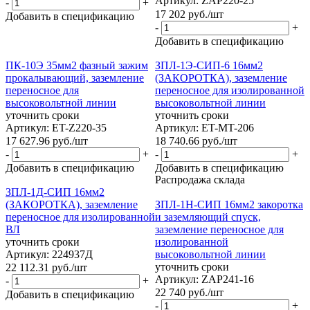
Артикул: ZAP220-25
-
+
17 202
руб.
/шт
Добавить в спецификацию
-
+
Добавить в спецификацию
ПК-10Э 35мм2 фазный зажим
ЗПЛ-1Э-СИП-6 16мм2
прокалывающий, заземление
(ЗАКОРОТКА), заземление
переносное для
переносное для изолированной
высоковольтной линии
высоковольтной линии
уточнить сроки
уточнить сроки
Артикул: ET-Z220-35
Артикул: ET-MT-206
17 627.96
руб.
/шт
18 740.66
руб.
/шт
-
+
-
+
Добавить в спецификацию
Добавить в спецификацию
Распродажа склада
ЗПЛ-1Д-СИП 16мм2
(ЗАКОРОТКА), заземление
ЗПЛ-1Н-СИП 16мм2 закоротка
переносное для изолированной
и заземляющий спуск,
ВЛ
заземление переносное для
уточнить сроки
изолированной
Артикул: 224937Д
высоковольтной линии
уточнить сроки
22 112.31
руб.
/шт
Артикул: ZAP241-16
-
+
22 740
руб.
/шт
Добавить в спецификацию
-
+