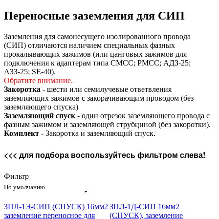
Переносные заземления для СИП
Заземления для самонесущего изолированного провода
(СИП) отличаются наличием специальных фазных
прокалывающих зажимов (или цанговых зажимов для
подключения к адаптерам типа CMCC; PMCC; АДЗ-25;
АЗЗ-25; SE-40).
Обратите внимание.
Закоротка
-
шести или семилучевые ответвления
заземляющих зажимов с закорачивающим проводом (без
заземляющего спуска)
Заземляющий спуск
- один отрезок заземляющего провода с
фазным зажимом и заземляющей струбциной (без закоротки).
Комплект
- Закоротка и заземляющий спуск.
<<< для подбора воспользуйтесь фильтром слева!
Фильтр
По умолчанию
ЗПЛ-1Э-СИП (СПУСК) 16мм2
ЗПЛ-1Д-СИП 16мм2
заземление переносное для
(СПУСК), заземление