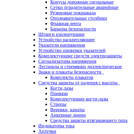
Конусы дорожные сигнальные
Сетки оградительные аварийные
Резиновые покрывала
Опознавательные столбики
Флажная лента
Барьеры безопасности
Штанги изолирующие
Устройство раскрепляющее
Указатели напряжения
Устройство проверки указателей
Комплектующие средств электрозащиты
Сигнализаторы напряжения
Лестницы и стремянки диэлектрические
Знаки и плакаты безопасности
Комплекты плакатов
Средства защиты от падения с высоты
Когти,лазы
Привязи
Комплектующие когти-лазы
Стропы
Веревки, канаты
Анкерные линии
Средства защиты втягивающего типа
Индикаторы тока
Аптечки