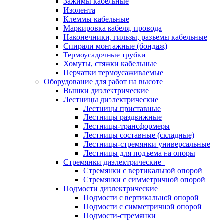
Зажимы кабельные
Изолента
Клеммы кабельные
Маркировка кабеля, провода
Наконечники, гильзы, разъемы кабельные
Спирали монтажные (бондаж)
Термоусадочные трубки
Хомуты, стяжки кабельные
Перчатки термоусаживаемые
Оборудование для работ на высоте
Вышки диэлектрические
Лестницы диэлектрические
Лестницы приставные
Лестницы раздвижные
Лестницы-трансформеры
Лестницы составные (складные)
Лестницы-стремянки универсальные
Лестницы для подъема на опоры
Стремянки диэлектрические
Стремянки с вертикальной опорой
Стремянки с симметричной опорой
Подмости диэлектрические
Подмости с вертикальной опорой
Подмости с симметричной опорой
Подмости-стремянки