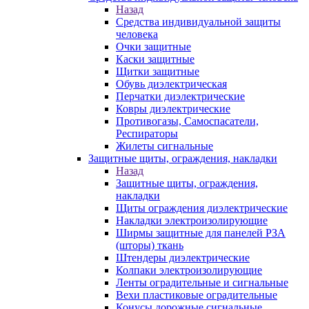
Назад
Средства индивидуальной защиты
человека
Очки защитные
Каски защитные
Щитки защитные
Обувь диэлектрическая
Перчатки диэлектрические
Ковры диэлектрические
Противогазы, Самоспасатели,
Респираторы
Жилеты сигнальные
Защитные щиты, ограждения, накладки
Назад
Защитные щиты, ограждения,
накладки
Щиты ограждения диэлектрические
Накладки электроизолирующие
Ширмы защитные для панелей РЗА
(шторы) ткань
Штендеры диэлектрические
Колпаки электроизолирующие
Ленты оградительные и сигнальные
Вехи пластиковые оградительные
Конусы дорожные сигнальные