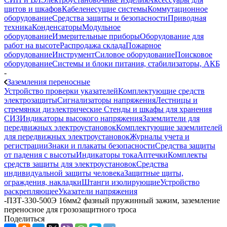
щитов и шкафов
Кабеленесущие системы
Коммутационное
оборудование
Средства защиты и безопасности
Приводная
техника
Конденсаторы
Модульное
оборудование
Измерительные приборы
Оборудование для
работ на высоте
Распродажа склада
Пожарное
оборудование
Инструмент
Силовое оборудование
Поисковое
оборудование
Системы и блоки питания, стабилизаторы, АКБ
-
Заземления переносные
Устройство проверки указателей
Комплектующие средств
электрозащиты
Сигнализаторы напряжения
Лестницы и
стремянки диэлектрические
Стенды и шкафы для хранения
СИЗ
Индикаторы высокого напряжения
Заземлители для
передвижных электроустановок
Комплектующие заземлителей
для передвижных электроустановок
Журналы учета и
регистрации
Знаки и плакаты безопасности
Средства защиты
от падения с высоты
Индикаторы тока
Аптечки
Комплекты
средств защиты для электроустановок
Средства
индивидуальной защиты человека
Защитные щиты,
ограждения, накладки
Штанги изолирующие
Устройство
раскрепляющее
Указатели напряжения
-
ПЗТ-330-500Э 16мм2 фазный пружинный зажим, заземление
переносное для грозозащитного троса
Поделиться