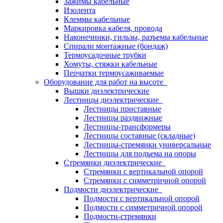
Зажимы кабельные
Изолента
Клеммы кабельные
Маркировка кабеля, провода
Наконечники, гильзы, разъемы кабельные
Спирали монтажные (бондаж)
Термоусадочные трубки
Хомуты, стяжки кабельные
Перчатки термоусаживаемые
Оборудование для работ на высоте
Вышки диэлектрические
Лестницы диэлектрические
Лестницы приставные
Лестницы раздвижные
Лестницы-трансформеры
Лестницы составные (складные)
Лестницы-стремянки универсальные
Лестницы для подъема на опоры
Стремянки диэлектрические
Стремянки с вертикальной опорой
Стремянки с симметричной опорой
Подмости диэлектрические
Подмости с вертикальной опорой
Подмости с симметричной опорой
Подмости-стремянки