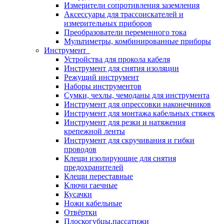
Измерители сопротивления заземления
Аксессуары для трассоискателей и
измерительных приборов
Преобразователи переменного тока
Мультиметры, комбинированные приборы
Инструмент
Устройства для прокола кабеля
Инструмент для снятия изоляции
Режущий инструмент
Наборы инструментов
Сумки, чехлы, чемоданы для инструмента
Инструмент для опрессовки наконечников
Инструмент для монтажа кабельных стяжек
Инструмент для резки и натяжения
крепежной ленты
Инструмент для скручивания и гибки
проводов
Клещи изолирующие для снятия
предохранителей
Клещи переставные
Ключи гаечные
Кусачки
Ножи кабельные
Отвёртки
Плоскогубцы,пассатижи