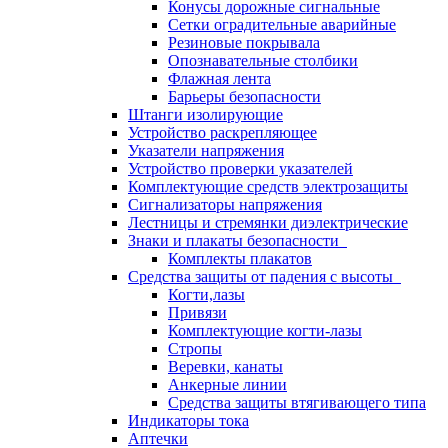
Конусы дорожные сигнальные
Сетки оградительные аварийные
Резиновые покрывала
Опознавательные столбики
Флажная лента
Барьеры безопасности
Штанги изолирующие
Устройство раскрепляющее
Указатели напряжения
Устройство проверки указателей
Комплектующие средств электрозащиты
Сигнализаторы напряжения
Лестницы и стремянки диэлектрические
Знаки и плакаты безопасности
Комплекты плакатов
Средства защиты от падения с высоты
Когти,лазы
Привязи
Комплектующие когти-лазы
Стропы
Веревки, канаты
Анкерные линии
Средства защиты втягивающего типа
Индикаторы тока
Аптечки