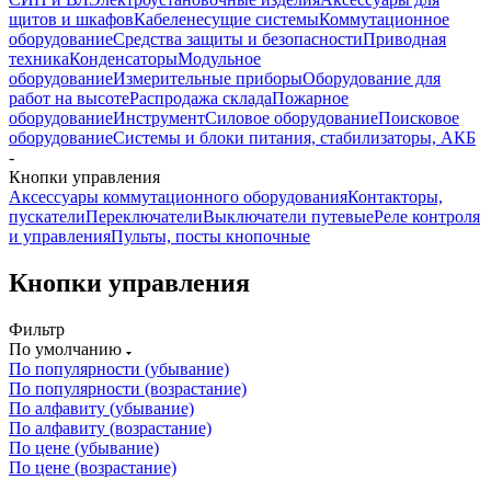
щитов и шкафов
Кабеленесущие системы
Коммутационное
оборудование
Средства защиты и безопасности
Приводная
техника
Конденсаторы
Модульное
оборудование
Измерительные приборы
Оборудование для
работ на высоте
Распродажа склада
Пожарное
оборудование
Инструмент
Силовое оборудование
Поисковое
оборудование
Системы и блоки питания, стабилизаторы, АКБ
-
Кнопки управления
Аксессуары коммутационного оборудования
Контакторы,
пускатели
Переключатели
Выключатели путевые
Реле контроля
и управления
Пульты, посты кнопочные
Кнопки управления
Фильтр
По умолчанию
По популярности (убывание)
По популярности (возрастание)
По алфавиту (убывание)
По алфавиту (возрастание)
По цене (убывание)
По цене (возрастание)