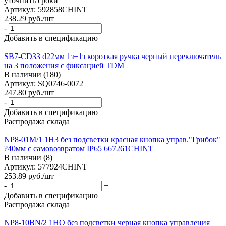
уточнить сроки
Артикул: 592858CHINT
238.29
руб.
/шт
-
+
Добавить в спецификацию
SB7-CD33 d22мм 1з+1з короткая ручка черный переключатель
на 3 положения с фиксацией TDM
В наличии (180)
Артикул: SQ0746-0072
247.80
руб.
/шт
-
+
Добавить в спецификацию
Распродажа склада
NP8-01M/1 1НЗ без подсветки красная кнопка управ."Грибок"
?40мм с самовозвратом IP65 667261CHINT
В наличии (8)
Артикул: 577924CHINT
253.89
руб.
/шт
-
+
Добавить в спецификацию
Распродажа склада
NP8-10BN/2 1НО без подсветки черная кнопка управления