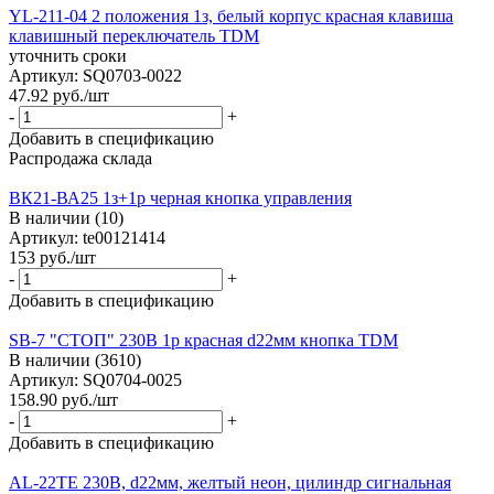
YL-211-04 2 положения 1з, белый корпус красная клавиша
клавишный переключатель TDM
уточнить сроки
Артикул: SQ0703-0022
47.92
руб.
/шт
-
+
Добавить в спецификацию
Распродажа склада
ВК21-ВА25 1з+1р черная кнопка управления
В наличии (10)
Артикул: te00121414
153
руб.
/шт
-
+
Добавить в спецификацию
SВ-7 "СТОП" 230В 1р красная d22мм кнопка TDM
В наличии (3610)
Артикул: SQ0704-0025
158.90
руб.
/шт
-
+
Добавить в спецификацию
AL-22TE 230В, d22мм, желтый неон, цилиндр сигнальная