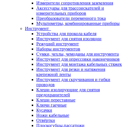
Измерители сопротивления заземления
Аксессуары для трассоискателей и
измерительных приборов
Преобразователи переменного тока
Мультиметры, комбинированные приборы
Инструмент
Устройства для прокола кабеля
Инструмент для снятия изоляции
Режущий инструмент
Наборы инструментов
Сумки, чехлы, чемоданы для инструмента
Инструмент для опрессовки наконечников
Инструмент для монтажа кабельных стяжек
Инструмент для резки и натяжения
крепежной ленты
Инструмент для скручивания и гибки
проводов
Клещи изолирующие для снятия
предохранителей
Клещи переставные
Ключи гаечные
Кусачки
Ножи кабельные
Отвёртки
Плоскогубцы,пассатижи