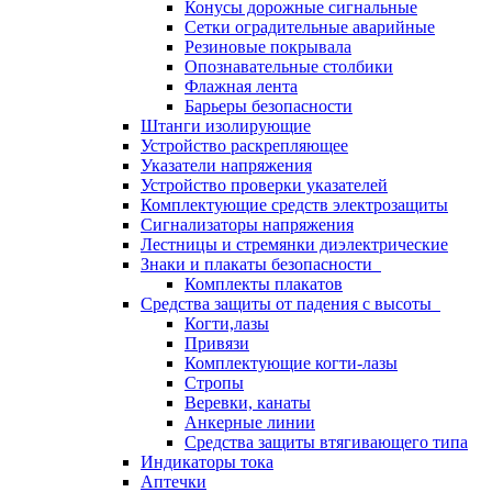
Конусы дорожные сигнальные
Сетки оградительные аварийные
Резиновые покрывала
Опознавательные столбики
Флажная лента
Барьеры безопасности
Штанги изолирующие
Устройство раскрепляющее
Указатели напряжения
Устройство проверки указателей
Комплектующие средств электрозащиты
Сигнализаторы напряжения
Лестницы и стремянки диэлектрические
Знаки и плакаты безопасности
Комплекты плакатов
Средства защиты от падения с высоты
Когти,лазы
Привязи
Комплектующие когти-лазы
Стропы
Веревки, канаты
Анкерные линии
Средства защиты втягивающего типа
Индикаторы тока
Аптечки