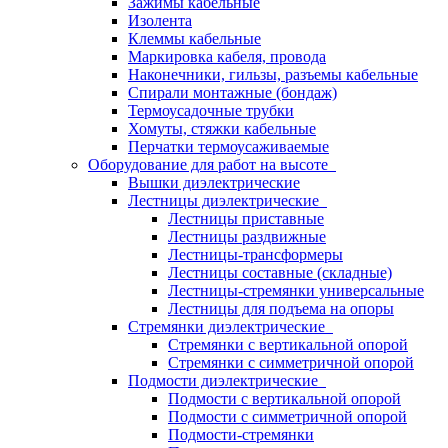
Зажимы кабельные
Изолента
Клеммы кабельные
Маркировка кабеля, провода
Наконечники, гильзы, разъемы кабельные
Спирали монтажные (бондаж)
Термоусадочные трубки
Хомуты, стяжки кабельные
Перчатки термоусаживаемые
Оборудование для работ на высоте
Вышки диэлектрические
Лестницы диэлектрические
Лестницы приставные
Лестницы раздвижные
Лестницы-трансформеры
Лестницы составные (складные)
Лестницы-стремянки универсальные
Лестницы для подъема на опоры
Стремянки диэлектрические
Стремянки с вертикальной опорой
Стремянки с симметричной опорой
Подмости диэлектрические
Подмости с вертикальной опорой
Подмости с симметричной опорой
Подмости-стремянки