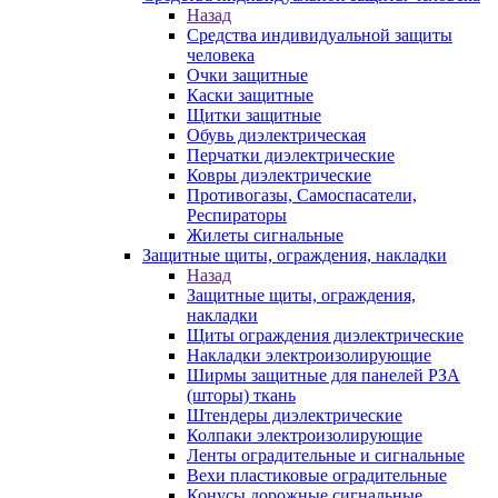
Назад
Средства индивидуальной защиты
человека
Очки защитные
Каски защитные
Щитки защитные
Обувь диэлектрическая
Перчатки диэлектрические
Ковры диэлектрические
Противогазы, Самоспасатели,
Респираторы
Жилеты сигнальные
Защитные щиты, ограждения, накладки
Назад
Защитные щиты, ограждения,
накладки
Щиты ограждения диэлектрические
Накладки электроизолирующие
Ширмы защитные для панелей РЗА
(шторы) ткань
Штендеры диэлектрические
Колпаки электроизолирующие
Ленты оградительные и сигнальные
Вехи пластиковые оградительные
Конусы дорожные сигнальные