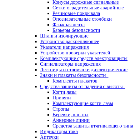
Конусы дорожные сигнальные
Сетки оградительные аварийные
Резиновые покрывала
Опознавательные столбики
Флажная лента
Барьеры безопасности
Штанги изолирующие
Устройство раскрепляющее
Указатели напряжения
Устройство проверки указателей
Комплектующие средств электрозащиты
Сигнализаторы напряжения
Лестницы и стремянки диэлектрические
Знаки и плакаты безопасности
Комплекты плакатов
Средства защиты от падения с высоты
Когти,лазы
Привязи
Комплектующие когти-лазы
Стропы
Веревки, канаты
Анкерные линии
Средства защиты втягивающего типа
Индикаторы тока
Аптечки