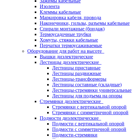
Зажимы кабельные
Изолента
Клеммы кабельные
Маркировка кабеля, провода
Наконечники, гильзы, разъемы кабельные
Спирали монтажные (бондаж)
Термоусадочные трубки
Хомуты, стяжки кабельные
Перчатки термоусаживаемые
Оборудование для работ на высоте
Вышки диэлектрические
Лестницы диэлектрические
Лестницы приставные
Лестницы раздвижные
Лестницы-трансформеры
Лестницы составные (складные)
Лестницы-стремянки универсальные
Лестницы для подъема на опоры
Стремянки диэлектрические
Стремянки с вертикальной опорой
Стремянки с симметричной опорой
Подмости диэлектрические
Подмости с вертикальной опорой
Подмости с симметричной опорой
Подмости-стремянки