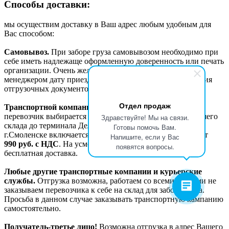
Способы доставки:
мы осуществим доставку в Ваш адрес любым удобным для
Вас способом:
Самовывоз.
При заборе груза самовывозом необходимо при
себе иметь надлежаще оформленную доверенность или печать
организации. Очень желательно заранее согласовывать с
менеджером дату приезда для своевременного оформления
отгрузочных документов и подготовки самого груза.
Отдел продаж
Транспортной компанией Деловые линии.
Данный
перевозчик выбирается «по-умолчанию». Доставка с нашего
Здравствуйте! Мы на связи.
склада до терминала Деловых линий в г. Москве или
Готовы помочь Вам.
г.Смоленске включается в счет отдельной строкой и стоит
Напишите, если у Вас
990
руб. с НДС
. На усмотрение менеджера возможна
появятся вопросы.
бесплатная доставка.
Любые другие транспортные компании и курьерские
службы.
Отгрузка возможна, работаем со всеми, но сами не
заказываем перевозчика к себе на склад для забора груза.
Просьба в данном случае заказывать транспортную кампанию
самостоятельно.
Получатель-третье лицо!
Возможна отгрузка в адрес Вашего