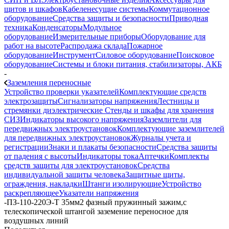
щитов и шкафов
Кабеленесущие системы
Коммутационное
оборудование
Средства защиты и безопасности
Приводная
техника
Конденсаторы
Модульное
оборудование
Измерительные приборы
Оборудование для
работ на высоте
Распродажа склада
Пожарное
оборудование
Инструмент
Силовое оборудование
Поисковое
оборудование
Системы и блоки питания, стабилизаторы, АКБ
-
Заземления переносные
Устройство проверки указателей
Комплектующие средств
электрозащиты
Сигнализаторы напряжения
Лестницы и
стремянки диэлектрические
Стенды и шкафы для хранения
СИЗ
Индикаторы высокого напряжения
Заземлители для
передвижных электроустановок
Комплектующие заземлителей
для передвижных электроустановок
Журналы учета и
регистрации
Знаки и плакаты безопасности
Средства защиты
от падения с высоты
Индикаторы тока
Аптечки
Комплекты
средств защиты для электроустановок
Средства
индивидуальной защиты человека
Защитные щиты,
ограждения, накладки
Штанги изолирующие
Устройство
раскрепляющее
Указатели напряжения
-
ПЗ-110-220Э-Т 35мм2 фазный пружинный зажим,с
телескопической штангой заземение переносное для
воздушных линий