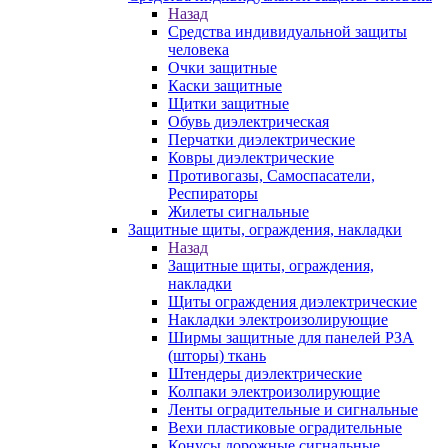
Назад
Средства индивидуальной защиты
человека
Очки защитные
Каски защитные
Щитки защитные
Обувь диэлектрическая
Перчатки диэлектрические
Ковры диэлектрические
Противогазы, Самоспасатели,
Респираторы
Жилеты сигнальные
Защитные щиты, ограждения, накладки
Назад
Защитные щиты, ограждения,
накладки
Щиты ограждения диэлектрические
Накладки электроизолирующие
Ширмы защитные для панелей РЗА
(шторы) ткань
Штендеры диэлектрические
Колпаки электроизолирующие
Ленты оградительные и сигнальные
Вехи пластиковые оградительные
Конусы дорожные сигнальные