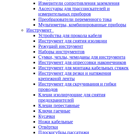
Измерители сопротивления заземления
Аксессуары для трассоискателей и
измерительных приборов
Преобразователи переменного тока
Мультиметры, комбинированные приборы
Инструмент
Устройства для прокола кабеля
Инструмент для снятия изоляции
Режущий инструмент
Наборы инструментов
Сумки, чехлы, чемоданы для инструмента
Инструмент для опрессовки наконечников
Инструмент для монтажа кабельных стяжек
Инструмент для резки и натяжения
крепежной ленты
Инструмент для скручивания и гибки
проводов
Клещи изолирующие для снятия
предохранителей
Клещи переставные
Ключи гаечные
Кусачки
Ножи кабельные
Отвёртки
Плоскогубцы,пассатижи