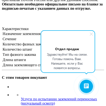
Обязательно необходимо официальное письмо на бланке за
подписью-печатью с указанием данных по отгрузке.
Характеристики
Назначение заземления
для машин
Сечение
35 мм2
Количество фазных зажимов
1
Отдел продаж
Количество штанг
1+1
Здравствуйте! Мы на связи.
Тип фазного зажима
Винтовой
Готовы помочь Вам.
Длина штанги
330 мм
Напишите, если у Вас
Длина заземляющего спуска
8000 мм
появятся вопросы.
С этим товаром покупают
Услуги по испытанию заземлений переносных
(визуальный осмотр)