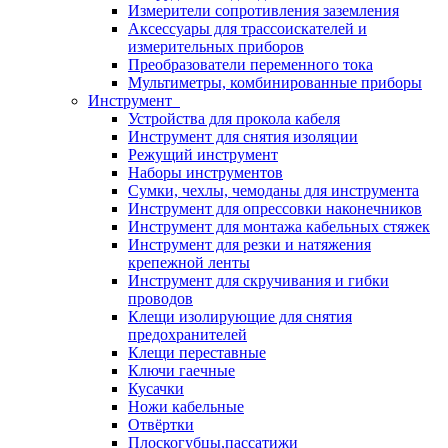
Измерители сопротивления заземления
Аксессуары для трассоискателей и
измерительных приборов
Преобразователи переменного тока
Мультиметры, комбинированные приборы
Инструмент
Устройства для прокола кабеля
Инструмент для снятия изоляции
Режущий инструмент
Наборы инструментов
Сумки, чехлы, чемоданы для инструмента
Инструмент для опрессовки наконечников
Инструмент для монтажа кабельных стяжек
Инструмент для резки и натяжения
крепежной ленты
Инструмент для скручивания и гибки
проводов
Клещи изолирующие для снятия
предохранителей
Клещи переставные
Ключи гаечные
Кусачки
Ножи кабельные
Отвёртки
Плоскогубцы,пассатижи