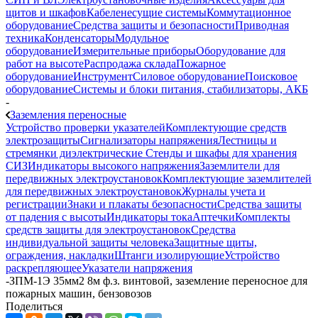
щитов и шкафов
Кабеленесущие системы
Коммутационное
оборудование
Средства защиты и безопасности
Приводная
техника
Конденсаторы
Модульное
оборудование
Измерительные приборы
Оборудование для
работ на высоте
Распродажа склада
Пожарное
оборудование
Инструмент
Силовое оборудование
Поисковое
оборудование
Системы и блоки питания, стабилизаторы, АКБ
-
Заземления переносные
Устройство проверки указателей
Комплектующие средств
электрозащиты
Сигнализаторы напряжения
Лестницы и
стремянки диэлектрические
Стенды и шкафы для хранения
СИЗ
Индикаторы высокого напряжения
Заземлители для
передвижных электроустановок
Комплектующие заземлителей
для передвижных электроустановок
Журналы учета и
регистрации
Знаки и плакаты безопасности
Средства защиты
от падения с высоты
Индикаторы тока
Аптечки
Комплекты
средств защиты для электроустановок
Средства
индивидуальной защиты человека
Защитные щиты,
ограждения, накладки
Штанги изолирующие
Устройство
раскрепляющее
Указатели напряжения
-
ЗПМ-1Э 35мм2 8м ф.з. винтовой, заземление переносное для
пожарных машин, бензовозов
Поделиться