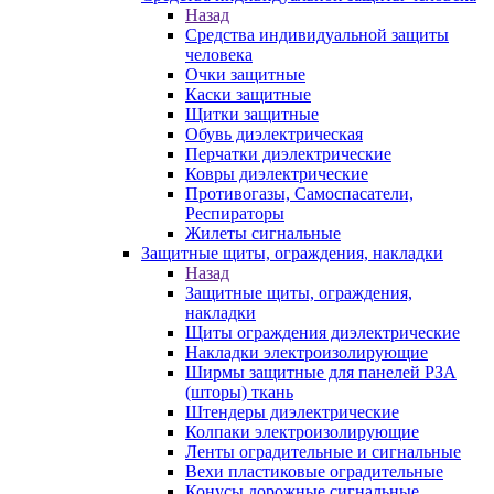
Назад
Средства индивидуальной защиты
человека
Очки защитные
Каски защитные
Щитки защитные
Обувь диэлектрическая
Перчатки диэлектрические
Ковры диэлектрические
Противогазы, Самоспасатели,
Респираторы
Жилеты сигнальные
Защитные щиты, ограждения, накладки
Назад
Защитные щиты, ограждения,
накладки
Щиты ограждения диэлектрические
Накладки электроизолирующие
Ширмы защитные для панелей РЗА
(шторы) ткань
Штендеры диэлектрические
Колпаки электроизолирующие
Ленты оградительные и сигнальные
Вехи пластиковые оградительные
Конусы дорожные сигнальные