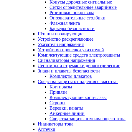
Конусы дорожные сигнальные
Сетки оградительные аварийные
Резиновые покрывала
Опознавательные столбики
Флажная лента
Барьеры безопасности
Штанги изолирующие
Устройство раскрепляющее
Указатели напряжения
Устройство проверки указателей
Комплектующие средств электрозащиты
Сигнализаторы напряжения
Лестницы и стремянки диэлектрические
Знаки и плакаты безопасности
Комплекты плакатов
Средства защиты от падения с высоты
Когти,лазы
Привязи
Комплектующие когти-лазы
Стропы
Веревки, канаты
Анкерные линии
Средства защиты втягивающего типа
Индикаторы тока
Аптечки