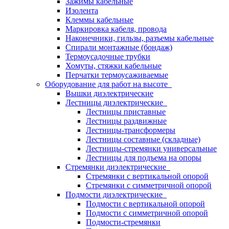
Зажимы кабельные
Изолента
Клеммы кабельные
Маркировка кабеля, провода
Наконечники, гильзы, разъемы кабельные
Спирали монтажные (бондаж)
Термоусадочные трубки
Хомуты, стяжки кабельные
Перчатки термоусаживаемые
Оборудование для работ на высоте
Вышки диэлектрические
Лестницы диэлектрические
Лестницы приставные
Лестницы раздвижные
Лестницы-трансформеры
Лестницы составные (складные)
Лестницы-стремянки универсальные
Лестницы для подъема на опоры
Стремянки диэлектрические
Стремянки с вертикальной опорой
Стремянки с симметричной опорой
Подмости диэлектрические
Подмости с вертикальной опорой
Подмости с симметричной опорой
Подмости-стремянки