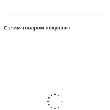
С этим товаром покупают
Услуги по
НГИ-390х300-
ЛСП-1,3АТК-ОНИК
испытанию
ОНИКС накладка
лестница
заземлений
гибкая
стеклопластиков
переносных
изолирующая
приставная
(визуальный
390х300мм до
Телеком,