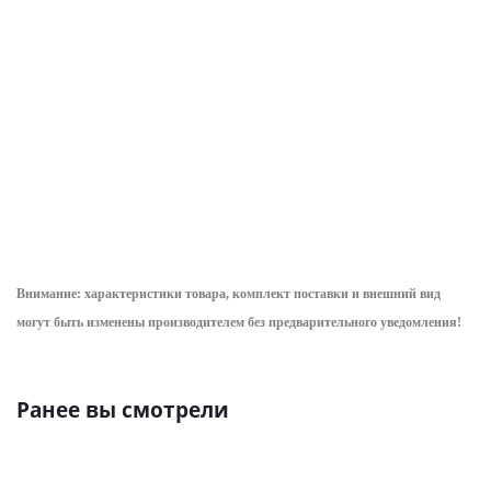
осмотр)
1кВ
абразивное
покрытие
уточнить сроки
уточнить сроки
ступеней, крюк
h=1300мм, ступ.
уточнить срок
565.16
руб.
/
2 222.84
руб.
/
4 329.78
руб.
/
шт
шт
шт
Внимание: характеристики товара, комплект поставки и внешний вид
могут быть изменены производителем без предварительного уведом
ления!
Ранее вы смотрели