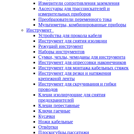
Измерители сопротивления заземления
Аксессуары для трассоискателей и
измерительных приборов
Преобразователи переменного тока
Мультиметры, комбинированные приборы
Инструмент
Устройства для прокола кабеля
Инструмент для снятия изоляции
Режущий инструмент
Наборы инструментов
Сумки, чехлы, чемоданы для инструмента
Инструмент для опрессовки наконечников
Инструмент для монтажа кабельных стяжек
Инструмент для резки и натяжения
крепежной ленты
Инструмент для скручивания и гибки
проводов
Клещи изолирующие для снятия
предохранителей
Клещи переставные
Ключи гаечные
Кусачки
Ножи кабельные
Отвёртки
Плоскогубцы,пассатижи