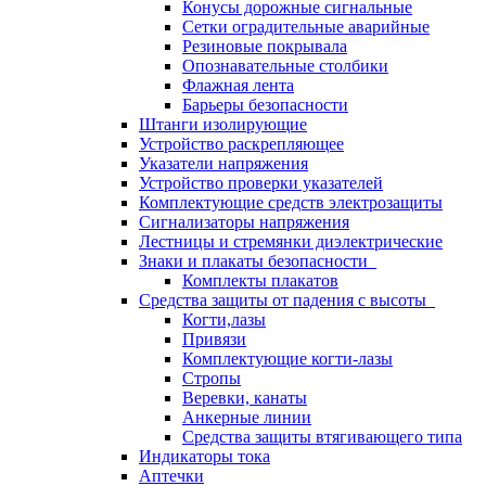
Конусы дорожные сигнальные
Сетки оградительные аварийные
Резиновые покрывала
Опознавательные столбики
Флажная лента
Барьеры безопасности
Штанги изолирующие
Устройство раскрепляющее
Указатели напряжения
Устройство проверки указателей
Комплектующие средств электрозащиты
Сигнализаторы напряжения
Лестницы и стремянки диэлектрические
Знаки и плакаты безопасности
Комплекты плакатов
Средства защиты от падения с высоты
Когти,лазы
Привязи
Комплектующие когти-лазы
Стропы
Веревки, канаты
Анкерные линии
Средства защиты втягивающего типа
Индикаторы тока
Аптечки