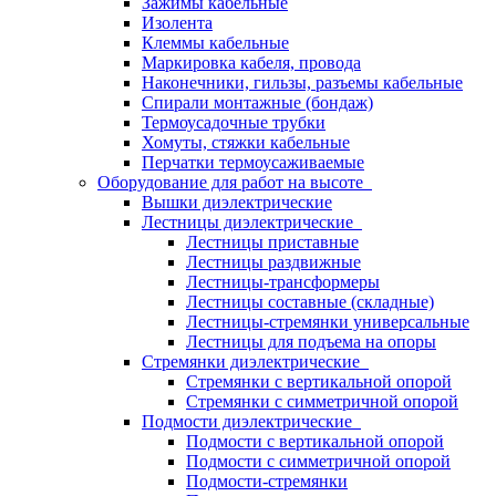
Зажимы кабельные
Изолента
Клеммы кабельные
Маркировка кабеля, провода
Наконечники, гильзы, разъемы кабельные
Спирали монтажные (бондаж)
Термоусадочные трубки
Хомуты, стяжки кабельные
Перчатки термоусаживаемые
Оборудование для работ на высоте
Вышки диэлектрические
Лестницы диэлектрические
Лестницы приставные
Лестницы раздвижные
Лестницы-трансформеры
Лестницы составные (складные)
Лестницы-стремянки универсальные
Лестницы для подъема на опоры
Стремянки диэлектрические
Стремянки с вертикальной опорой
Стремянки с симметричной опорой
Подмости диэлектрические
Подмости с вертикальной опорой
Подмости с симметричной опорой
Подмости-стремянки