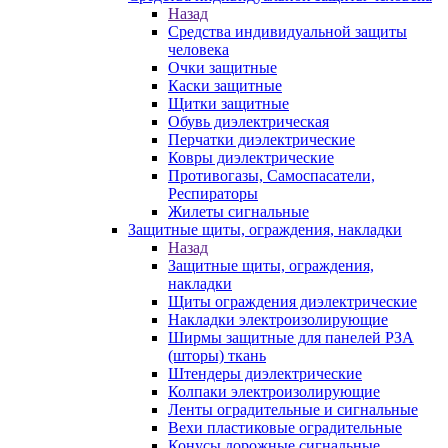
Назад
Средства индивидуальной защиты
человека
Очки защитные
Каски защитные
Щитки защитные
Обувь диэлектрическая
Перчатки диэлектрические
Ковры диэлектрические
Противогазы, Самоспасатели,
Респираторы
Жилеты сигнальные
Защитные щиты, ограждения, накладки
Назад
Защитные щиты, ограждения,
накладки
Щиты ограждения диэлектрические
Накладки электроизолирующие
Ширмы защитные для панелей РЗА
(шторы) ткань
Штендеры диэлектрические
Колпаки электроизолирующие
Ленты оградительные и сигнальные
Вехи пластиковые оградительные
Конусы дорожные сигнальные