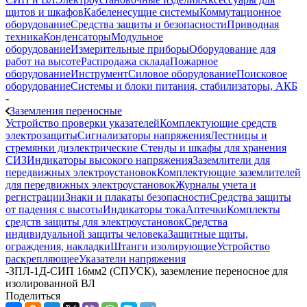
щитов и шкафов
Кабеленесущие системы
Коммутационное
оборудование
Средства защиты и безопасности
Приводная
техника
Конденсаторы
Модульное
оборудование
Измерительные приборы
Оборудование для
работ на высоте
Распродажа склада
Пожарное
оборудование
Инструмент
Силовое оборудование
Поисковое
оборудование
Системы и блоки питания, стабилизаторы, АКБ
-
Заземления переносные
Устройство проверки указателей
Комплектующие средств
электрозащиты
Сигнализаторы напряжения
Лестницы и
стремянки диэлектрические
Стенды и шкафы для хранения
СИЗ
Индикаторы высокого напряжения
Заземлители для
передвижных электроустановок
Комплектующие заземлителей
для передвижных электроустановок
Журналы учета и
регистрации
Знаки и плакаты безопасности
Средства защиты
от падения с высоты
Индикаторы тока
Аптечки
Комплекты
средств защиты для электроустановок
Средства
индивидуальной защиты человека
Защитные щиты,
ограждения, накладки
Штанги изолирующие
Устройство
раскрепляющее
Указатели напряжения
-
ЗПЛ-1Д-СИП 16мм2 (СПУСК), заземление переносное для
изолированной ВЛ
Поделиться