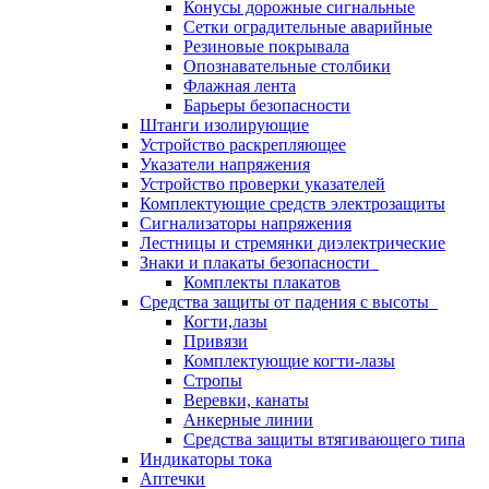
Конусы дорожные сигнальные
Сетки оградительные аварийные
Резиновые покрывала
Опознавательные столбики
Флажная лента
Барьеры безопасности
Штанги изолирующие
Устройство раскрепляющее
Указатели напряжения
Устройство проверки указателей
Комплектующие средств электрозащиты
Сигнализаторы напряжения
Лестницы и стремянки диэлектрические
Знаки и плакаты безопасности
Комплекты плакатов
Средства защиты от падения с высоты
Когти,лазы
Привязи
Комплектующие когти-лазы
Стропы
Веревки, канаты
Анкерные линии
Средства защиты втягивающего типа
Индикаторы тока
Аптечки