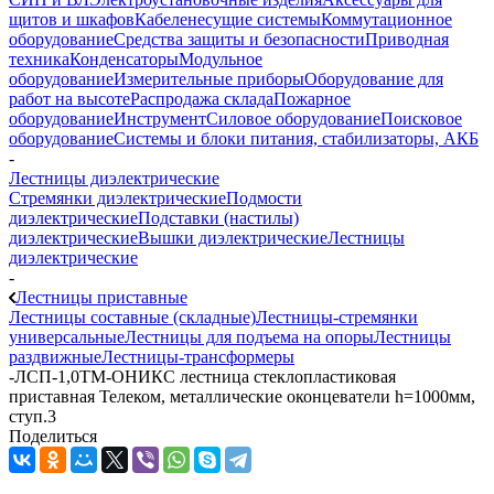
щитов и шкафов
Кабеленесущие системы
Коммутационное
оборудование
Средства защиты и безопасности
Приводная
техника
Конденсаторы
Модульное
оборудование
Измерительные приборы
Оборудование для
работ на высоте
Распродажа склада
Пожарное
оборудование
Инструмент
Силовое оборудование
Поисковое
оборудование
Системы и блоки питания, стабилизаторы, АКБ
-
Лестницы диэлектрические
Стремянки диэлектрические
Подмости
диэлектрические
Подставки (настилы)
диэлектрические
Вышки диэлектрические
Лестницы
диэлектрические
-
Лестницы приставные
Лестницы составные (складные)
Лестницы-стремянки
универсальные
Лестницы для подъема на опоры
Лестницы
раздвижные
Лестницы-трансформеры
-
ЛСП-1,0ТМ-ОНИКС лестница стеклопластиковая
приставная Телеком, металлические оконцеватели h=1000мм,
ступ.3
Поделиться