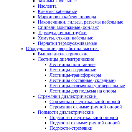
Зажимы кабельные
Изолента
Клеммы кабельные
Маркировка кабеля, провода
Наконечники, гильзы, разъемы кабельные
Спирали монтажные (бондаж)
Термоусадочные трубки
Хомуты, стяжки кабельные
Перчатки термоусаживаемые
Оборудование для работ на высоте
Вышки диэлектрические
Лестницы диэлектрические
Лестницы приставные
Лестницы раздвижные
Лестницы-трансформеры
Лестницы составные (складные)
Лестницы-стремянки универсальные
Лестницы для подъема на опоры
Стремянки диэлектрические
Стремянки с вертикальной опорой
Стремянки с симметричной опорой
Подмости диэлектрические
Подмости с вертикальной опорой
Подмости с симметричной опорой
Подмости-стремянки