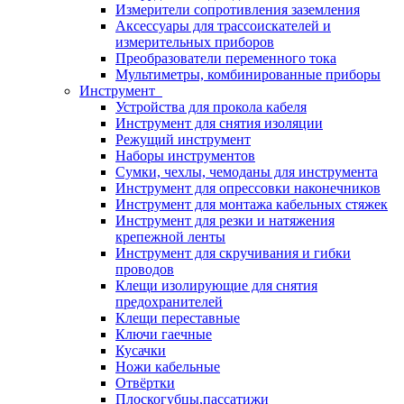
Измерители сопротивления заземления
Аксессуары для трассоискателей и
измерительных приборов
Преобразователи переменного тока
Мультиметры, комбинированные приборы
Инструмент
Устройства для прокола кабеля
Инструмент для снятия изоляции
Режущий инструмент
Наборы инструментов
Сумки, чехлы, чемоданы для инструмента
Инструмент для опрессовки наконечников
Инструмент для монтажа кабельных стяжек
Инструмент для резки и натяжения
крепежной ленты
Инструмент для скручивания и гибки
проводов
Клещи изолирующие для снятия
предохранителей
Клещи переставные
Ключи гаечные
Кусачки
Ножи кабельные
Отвёртки
Плоскогубцы,пассатижи