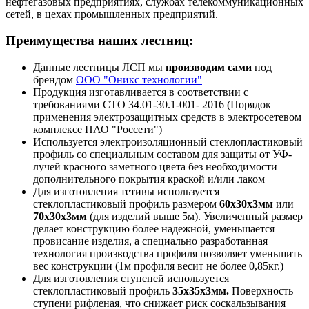
нефтегазовых предприятиях, службах телекоммуникационных
сетей, в цехах промышленных предприятий.
Преимущества наших лестниц:
Данные лестницы ЛСП мы
производим сами
под
брендом
ООО "Оникс технологии"
Продукция изготавливается в соответствии с
требованиями СТО 34.01-30.1-001- 2016 (Порядок
применения электрозащитных средств в электросетевом
комплексе ПАО "Россети")
Используется электроизоляционный стеклопластиковый
профиль со специальным составом для защиты от УФ-
лучей красного заметного цвета без необходимости
дополнительного покрытия краской и/или лаком
Для изготовления тетивы используется
стеклопластиковый профиль размером
60х30х3мм
или
70х30х3мм
(для изделий выше 5м). Увеличенный размер
делает конструкцию более надежной, уменьшается
провисание изделия, а специально разработанная
технология производства профиля позволяет уменьшить
вес конструкции (1м профиля весит не более 0,85кг.)
Для изготовления ступеней используется
стеклопластиковый профиль
35х35х3мм.
Поверхность
ступени рифленая, что снижает риск соскальзывания