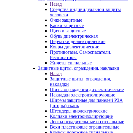
Назад
Средства индивидуальной защиты
человека
Очки защитные
Каски защитные
Щитки защитные
Обувь диэлектрическая
Перчатки диэлектрические
Ковры диэлектрические
Противогазы, Самоспасатели,
Респираторы
Жилеты сигнальные
Защитные щиты, ограждения, накладки
Назад
Защитные щиты, ограждения,
накладки
Щиты ограждения диэлектрические
Накладки электроизолирующие
Ширмы защитные для панелей РЗА
(шторы) ткань
Штендеры диэлектрические
Колпаки электроизолирующие
Ленты оградительные и сигнальные
Вехи пластиковые оградительные
Конусы дорожные сигнальные