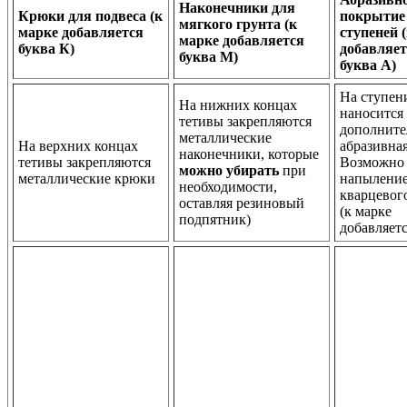
Наконечники для
Крюки для подвеса (к
покрытие
мягкого грунта (к
марке добавляется
ступеней 
марке добавляется
буква К)
добавляет
буква М)
буква А)
На ступен
На нижних концах
наносится
тетивы закрепляются
дополните
металлические
На верхних концах
абразивная
наконечники, которые
тетивы закрепляются
Возможно
можно убирать
при
металлические крюки
напылени
необходимости,
кварцевог
оставляя резиновый
(к марке
подпятник)
добавляетс