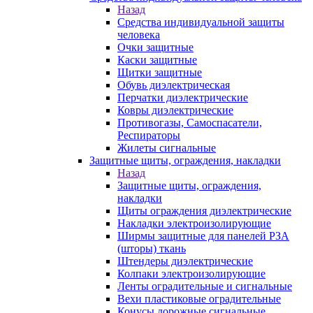
Назад
Средства индивидуальной защиты
человека
Очки защитные
Каски защитные
Щитки защитные
Обувь диэлектрическая
Перчатки диэлектрические
Ковры диэлектрические
Противогазы, Самоспасатели,
Респираторы
Жилеты сигнальные
Защитные щиты, ограждения, накладки
Назад
Защитные щиты, ограждения,
накладки
Щиты ограждения диэлектрические
Накладки электроизолирующие
Ширмы защитные для панелей РЗА
(шторы) ткань
Штендеры диэлектрические
Колпаки электроизолирующие
Ленты оградительные и сигнальные
Вехи пластиковые оградительные
Конусы дорожные сигнальные