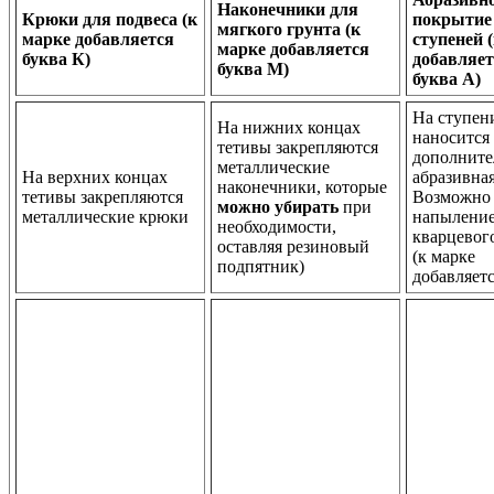
Наконечники для
Крюки для подвеса (к
покрытие
мягкого грунта (к
марке добавляется
ступеней 
марке добавляется
буква К)
добавляет
буква М)
буква А)
На ступен
На нижних концах
наносится
тетивы закрепляются
дополните
металлические
На верхних концах
абразивная
наконечники, которые
тетивы закрепляются
Возможно
можно убирать
при
металлические крюки
напылени
необходимости,
кварцевог
оставляя резиновый
(к марке
подпятник)
добавляетс