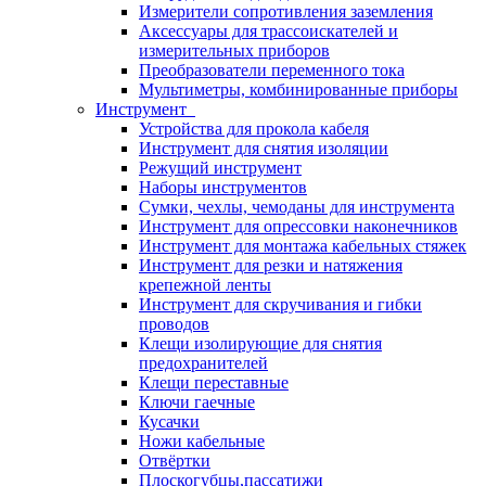
Измерители сопротивления заземления
Аксессуары для трассоискателей и
измерительных приборов
Преобразователи переменного тока
Мультиметры, комбинированные приборы
Инструмент
Устройства для прокола кабеля
Инструмент для снятия изоляции
Режущий инструмент
Наборы инструментов
Сумки, чехлы, чемоданы для инструмента
Инструмент для опрессовки наконечников
Инструмент для монтажа кабельных стяжек
Инструмент для резки и натяжения
крепежной ленты
Инструмент для скручивания и гибки
проводов
Клещи изолирующие для снятия
предохранителей
Клещи переставные
Ключи гаечные
Кусачки
Ножи кабельные
Отвёртки
Плоскогубцы,пассатижи