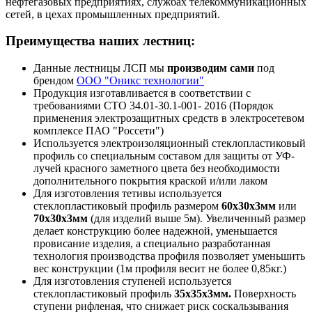
нефтегазовых предприятиях, службах телекоммуникационных
сетей, в цехах промышленных предприятий.
Преимущества наших лестниц:
Данные лестницы ЛСП мы
производим сами
под
брендом
ООО "Оникс технологии"
Продукция изготавливается в соответствии с
требованиями СТО 34.01-30.1-001- 2016 (Порядок
применения электрозащитных средств в электросетевом
комплексе ПАО "Россети")
Используется электроизоляционный стеклопластиковый
профиль со специальным составом для защиты от УФ-
лучей красного заметного цвета без необходимости
дополнительного покрытия краской и/или лаком
Для изготовления тетивы используется
стеклопластиковый профиль размером
60х30х3мм
или
70х30х3мм
(для изделий выше 5м). Увеличенный размер
делает конструкцию более надежной, уменьшается
провисание изделия, а специально разработанная
технология производства профиля позволяет уменьшить
вес конструкции (1м профиля весит не более 0,85кг.)
Для изготовления ступеней используется
стеклопластиковый профиль
35х35х3мм.
Поверхность
ступени рифленая, что снижает риск соскальзывания