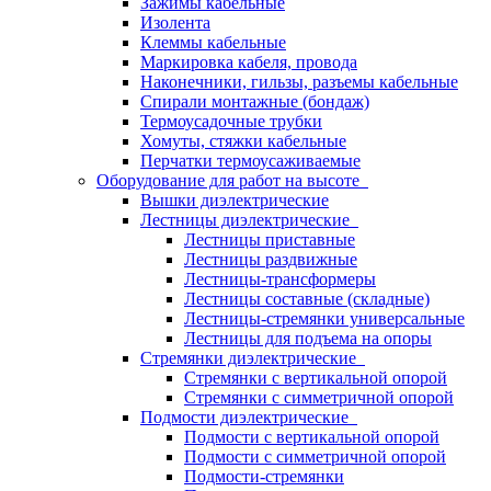
Зажимы кабельные
Изолента
Клеммы кабельные
Маркировка кабеля, провода
Наконечники, гильзы, разъемы кабельные
Спирали монтажные (бондаж)
Термоусадочные трубки
Хомуты, стяжки кабельные
Перчатки термоусаживаемые
Оборудование для работ на высоте
Вышки диэлектрические
Лестницы диэлектрические
Лестницы приставные
Лестницы раздвижные
Лестницы-трансформеры
Лестницы составные (складные)
Лестницы-стремянки универсальные
Лестницы для подъема на опоры
Стремянки диэлектрические
Стремянки с вертикальной опорой
Стремянки с симметричной опорой
Подмости диэлектрические
Подмости с вертикальной опорой
Подмости с симметричной опорой
Подмости-стремянки