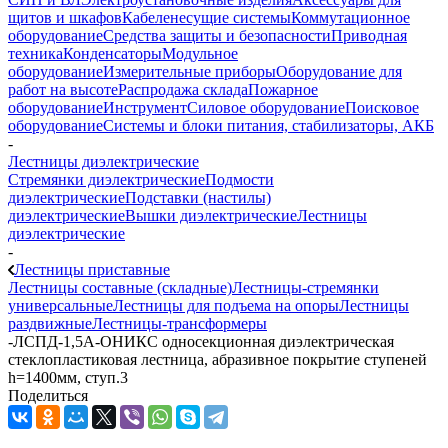
щитов и шкафов
Кабеленесущие системы
Коммутационное
оборудование
Средства защиты и безопасности
Приводная
техника
Конденсаторы
Модульное
оборудование
Измерительные приборы
Оборудование для
работ на высоте
Распродажа склада
Пожарное
оборудование
Инструмент
Силовое оборудование
Поисковое
оборудование
Системы и блоки питания, стабилизаторы, АКБ
-
Лестницы диэлектрические
Стремянки диэлектрические
Подмости
диэлектрические
Подставки (настилы)
диэлектрические
Вышки диэлектрические
Лестницы
диэлектрические
-
Лестницы приставные
Лестницы составные (складные)
Лестницы-стремянки
универсальные
Лестницы для подъема на опоры
Лестницы
раздвижные
Лестницы-трансформеры
-
ЛСПД-1,5А-ОНИКС односекционная диэлектрическая
стеклопластиковая лестница, абразивное покрытие ступеней
h=1400мм, ступ.3
Поделиться