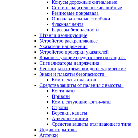
Конусы дорожные сигнальные
Сетки оградительные аварийные
Резиновые покрывала
Опознавательные столбики
Флажная лента
Барьеры безопасности
Штанги изолирующие
Устройство раскрепляющее
Указатели напряжения
Устройство проверки указателей
Комплектующие средств электрозащиты
Сигнализаторы напряжения
Лестницы и стремянки диэлектрические
Знаки и плакаты безопасности
Комплекты плакатов
Средства защиты от падения с высоты
Когти,лазы
Привязи
Комплектующие когти-лазы
Стропы
Веревки, канаты
Анкерные линии
Средства защиты втягивающего типа
Индикаторы тока
Аптечки