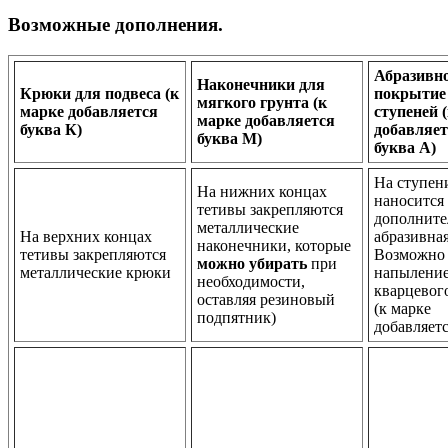
Возможные дополнения.
Абразивн
Наконечники для
Крюки для подвеса (к
покрытие
мягкого грунта (к
марке добавляется
ступеней 
марке добавляется
буква К)
добавляет
буква М)
буква А)
На ступен
На нижних концах
наносится
тетивы закрепляются
дополните
металлические
На верхних концах
абразивная
наконечники, которые
тетивы закрепляются
Возможно
можно убирать
при
металлические крюки
напылени
необходимости,
кварцевог
оставляя резиновый
(к марке
подпятник)
добавляетс