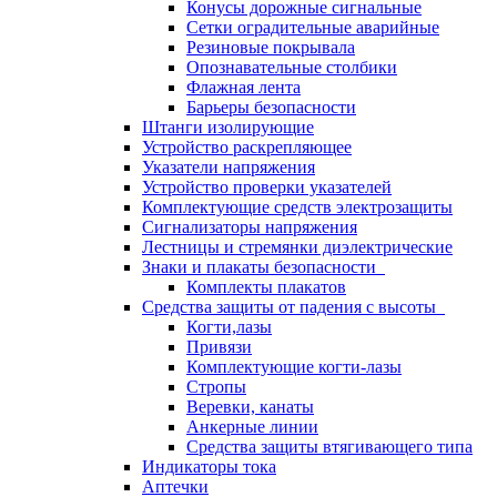
Конусы дорожные сигнальные
Сетки оградительные аварийные
Резиновые покрывала
Опознавательные столбики
Флажная лента
Барьеры безопасности
Штанги изолирующие
Устройство раскрепляющее
Указатели напряжения
Устройство проверки указателей
Комплектующие средств электрозащиты
Сигнализаторы напряжения
Лестницы и стремянки диэлектрические
Знаки и плакаты безопасности
Комплекты плакатов
Средства защиты от падения с высоты
Когти,лазы
Привязи
Комплектующие когти-лазы
Стропы
Веревки, канаты
Анкерные линии
Средства защиты втягивающего типа
Индикаторы тока
Аптечки