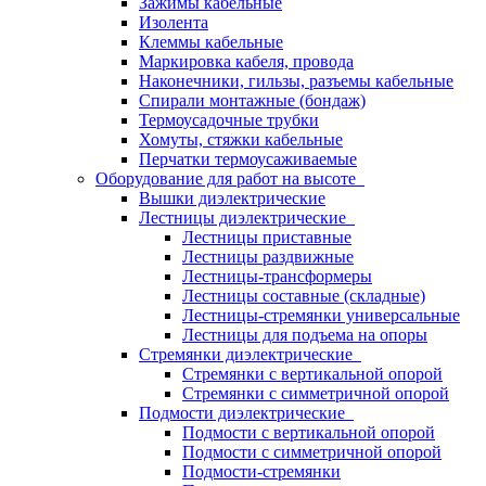
Зажимы кабельные
Изолента
Клеммы кабельные
Маркировка кабеля, провода
Наконечники, гильзы, разъемы кабельные
Спирали монтажные (бондаж)
Термоусадочные трубки
Хомуты, стяжки кабельные
Перчатки термоусаживаемые
Оборудование для работ на высоте
Вышки диэлектрические
Лестницы диэлектрические
Лестницы приставные
Лестницы раздвижные
Лестницы-трансформеры
Лестницы составные (складные)
Лестницы-стремянки универсальные
Лестницы для подъема на опоры
Стремянки диэлектрические
Стремянки с вертикальной опорой
Стремянки с симметричной опорой
Подмости диэлектрические
Подмости с вертикальной опорой
Подмости с симметричной опорой
Подмости-стремянки