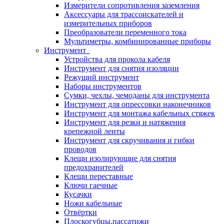
Измерители сопротивления заземления
Аксессуары для трассоискателей и
измерительных приборов
Преобразователи переменного тока
Мультиметры, комбинированные приборы
Инструмент
Устройства для прокола кабеля
Инструмент для снятия изоляции
Режущий инструмент
Наборы инструментов
Сумки, чехлы, чемоданы для инструмента
Инструмент для опрессовки наконечников
Инструмент для монтажа кабельных стяжек
Инструмент для резки и натяжения
крепежной ленты
Инструмент для скручивания и гибки
проводов
Клещи изолирующие для снятия
предохранителей
Клещи переставные
Ключи гаечные
Кусачки
Ножи кабельные
Отвёртки
Плоскогубцы,пассатижи