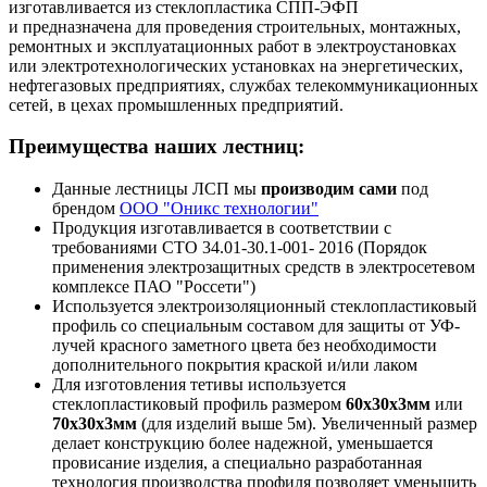
изготавливается из стеклопластика СПП-ЭФП
и предназначена для проведения строительных, монтажных,
ремонтных и эксплуатационных работ в электроустановках
или электротехнологических установках на энергетических,
нефтегазовых предприятиях, службах телекоммуникационных
сетей, в цехах промышленных предприятий.
Преимущества наших лестниц:
Данные лестницы ЛСП мы
производим сами
под
брендом
ООО "Оникс технологии"
Продукция изготавливается в соответствии с
требованиями СТО 34.01-30.1-001- 2016 (Порядок
применения электрозащитных средств в электросетевом
комплексе ПАО "Россети")
Используется электроизоляционный стеклопластиковый
профиль со специальным составом для защиты от УФ-
лучей красного заметного цвета без необходимости
дополнительного покрытия краской и/или лаком
Для изготовления тетивы используется
стеклопластиковый профиль размером
60х30х3мм
или
70х30х3мм
(для изделий выше 5м). Увеличенный размер
делает конструкцию более надежной, уменьшается
провисание изделия, а специально разработанная
технология производства профиля позволяет уменьшить