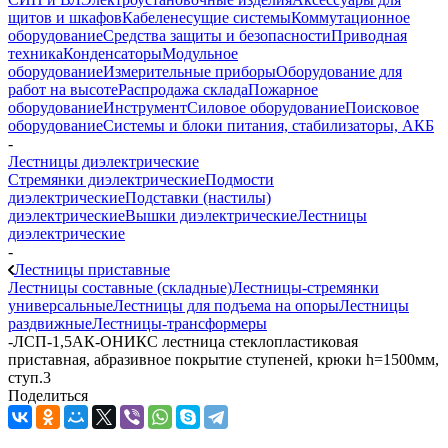
щитов и шкафов
Кабеленесущие системы
Коммутационное
оборудование
Средства защиты и безопасности
Приводная
техника
Конденсаторы
Модульное
оборудование
Измерительные приборы
Оборудование для
работ на высоте
Распродажа склада
Пожарное
оборудование
Инструмент
Силовое оборудование
Поисковое
оборудование
Системы и блоки питания, стабилизаторы, АКБ
-
Лестницы диэлектрические
Стремянки диэлектрические
Подмости
диэлектрические
Подставки (настилы)
диэлектрические
Вышки диэлектрические
Лестницы
диэлектрические
-
Лестницы приставные
Лестницы составные (складные)
Лестницы-стремянки
универсальные
Лестницы для подъема на опоры
Лестницы
раздвижные
Лестницы-трансформеры
-
ЛСП-1,5АК-ОНИКС лестница стеклопластиковая
приставная, абразивное покрытие ступеней, крюки h=1500мм,
ступ.3
Поделиться