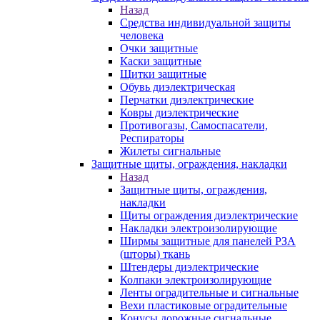
Назад
Средства индивидуальной защиты
человека
Очки защитные
Каски защитные
Щитки защитные
Обувь диэлектрическая
Перчатки диэлектрические
Ковры диэлектрические
Противогазы, Самоспасатели,
Респираторы
Жилеты сигнальные
Защитные щиты, ограждения, накладки
Назад
Защитные щиты, ограждения,
накладки
Щиты ограждения диэлектрические
Накладки электроизолирующие
Ширмы защитные для панелей РЗА
(шторы) ткань
Штендеры диэлектрические
Колпаки электроизолирующие
Ленты оградительные и сигнальные
Вехи пластиковые оградительные
Конусы дорожные сигнальные