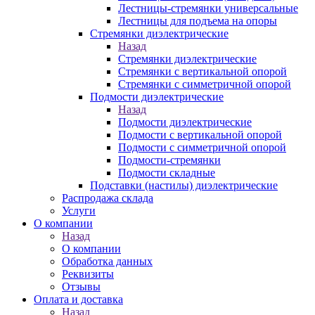
Лестницы-стремянки универсальные
Лестницы для подъема на опоры
Стремянки диэлектрические
Назад
Стремянки диэлектрические
Стремянки с вертикальной опорой
Стремянки с симметричной опорой
Подмости диэлектрические
Назад
Подмости диэлектрические
Подмости с вертикальной опорой
Подмости с симметричной опорой
Подмости-стремянки
Подмости складные
Подставки (настилы) диэлектрические
Распродажа склада
Услуги
О компании
Назад
О компании
Обработка данных
Реквизиты
Отзывы
Оплата и доставка
Назад