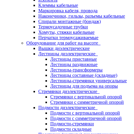
Клеммы кабельные
Маркировка кабеля, провода
Наконечники, гильзы, разъемы кабельные
Спирали монтажные (бондаж)
Термоусадочные трубки
Хомуты, стяжки кабельные
Перчатки термоусаживаемые
Оборудование для работ на высоте
Вышки диэлектрические
Лестницы диэлектрические
Лестницы приставные
Лестницы раздвижные
Лестницы-трансформеры
Лестницы составные (складные)
Лестницы-стремянки универсальные
Лестницы для подъема на опоры
Стремянки диэлектрические
Стремянки с вертикальной опорой
Стремянки с симметричной опорой
Подмости диэлектрические
Подмости с вертикальной опорой
Подмости с симметричной опорой
Подмости-стремянки
Подмости складные