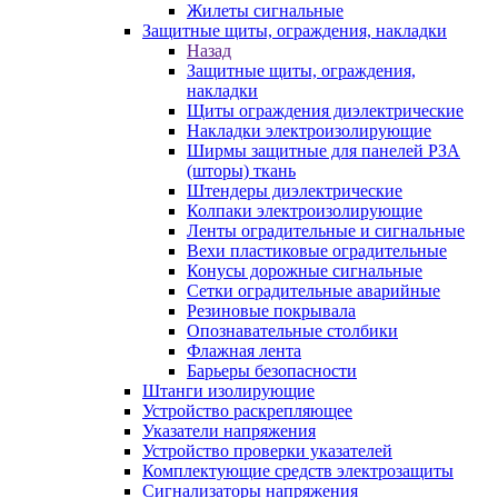
Жилеты сигнальные
Защитные щиты, ограждения, накладки
Назад
Защитные щиты, ограждения,
накладки
Щиты ограждения диэлектрические
Накладки электроизолирующие
Ширмы защитные для панелей РЗА
(шторы) ткань
Штендеры диэлектрические
Колпаки электроизолирующие
Ленты оградительные и сигнальные
Вехи пластиковые оградительные
Конусы дорожные сигнальные
Сетки оградительные аварийные
Резиновые покрывала
Опознавательные столбики
Флажная лента
Барьеры безопасности
Штанги изолирующие
Устройство раскрепляющее
Указатели напряжения
Устройство проверки указателей
Комплектующие средств электрозащиты
Сигнализаторы напряжения