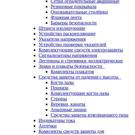
Сетки оградительные аварийные
Резиновые покрывала
Опознавательные столбики
Флажная лента
Барьеры безопасности
Штанги изолирующие
Устройство раскрепляющее
Указатели напряжения
Устройство проверки указателей
Комплектующие средств электрозащиты
Сигнализаторы напряжения
Лестницы и стремянки диэлектрические
Знаки и плакаты безопасности
Комплекты плакатов
Средства защиты от падения с высоты
Когти,лазы
Привязи
Комплектующие когти-лазы
Стропы
Веревки, канаты
Анкерные линии
Средства защиты втягивающего типа
Индикаторы тока
Аптечки
Комплекты средств защиты для