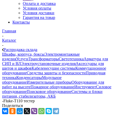
Оплата и доставка
Условия оплаты
Условия доставки
Гарантия на товар
Контакты
Главная
-
Каталог
-
Распродажа склада
Шкафы, корпуса, боксы
Электромонтажные
изделия
Услуги
Трансформаторы
Светотехника
Арматура для
СИП и ВЛ
Электроустановочные изделия
Аксессуары для
щитов и шкафов
Кабеленесущие системы
Коммутационное
оборудование
Средства защиты и безопасности
Приводная
техника
Конденсаторы
Модульное
оборудование
Измерительные приборы
Оборудование для
работ на высоте
Пожарное оборудование
Инструмент
Силовое
оборудование
Поисковое оборудование
Системы и блоки
питания, стабилизаторы, АКБ
-
Fluke-T110 тестер
Поделиться