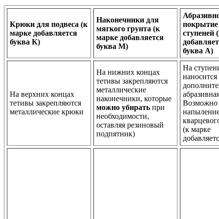
Абразивн
Наконечники для
Крюки для подвеса (к
покрытие
мягкого грунта (к
марке добавляется
ступеней 
марке добавляется
буква К)
добавляет
буква М)
буква А)
На ступен
На нижних концах
наносится
тетивы закрепляются
дополните
металлические
На верхних концах
абразивная
наконечники, которые
тетивы закрепляются
Возможно
можно убирать
при
металлические крюки
напылени
необходимости,
кварцевог
оставляя резиновый
(к марке
подпятник)
добавляетс