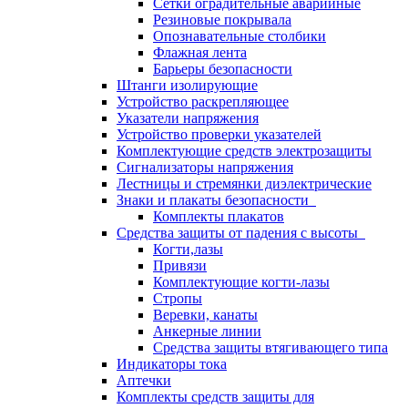
Сетки оградительные аварийные
Резиновые покрывала
Опознавательные столбики
Флажная лента
Барьеры безопасности
Штанги изолирующие
Устройство раскрепляющее
Указатели напряжения
Устройство проверки указателей
Комплектующие средств электрозащиты
Сигнализаторы напряжения
Лестницы и стремянки диэлектрические
Знаки и плакаты безопасности
Комплекты плакатов
Средства защиты от падения с высоты
Когти,лазы
Привязи
Комплектующие когти-лазы
Стропы
Веревки, канаты
Анкерные линии
Средства защиты втягивающего типа
Индикаторы тока
Аптечки
Комплекты средств защиты для