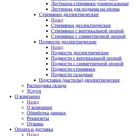
Лестницы-стремянки универсальные
Лестницы для подъема на опоры
Стремянки диэлектрические
Назад
Стремянки диэлектрические
Стремянки с вертикальной опорой
Стремянки с симметричной опорой
Подмости диэлектрические
Назад
Подмости диэлектрические
Подмости с вертикальной опорой
Подмости с симметричной опорой
Подмости-стремянки
Подмости складные
Подставки (настилы) диэлектрические
Распродажа склада
Услуги
О компании
Назад
О компании
Обработка данных
Реквизиты
Отзывы
Оплата и доставка
Назад