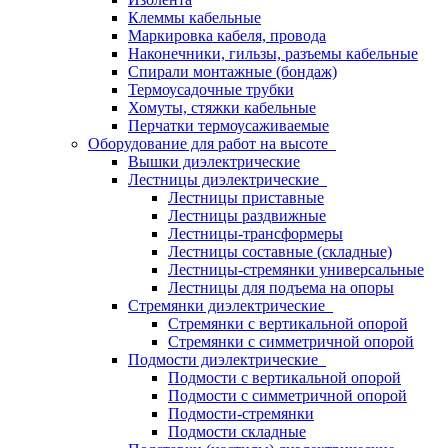
Клеммы кабельные
Маркировка кабеля, провода
Наконечники, гильзы, разъемы кабельные
Спирали монтажные (бондаж)
Термоусадочные трубки
Хомуты, стяжки кабельные
Перчатки термоусаживаемые
Оборудование для работ на высоте
Вышки диэлектрические
Лестницы диэлектрические
Лестницы приставные
Лестницы раздвижные
Лестницы-трансформеры
Лестницы составные (складные)
Лестницы-стремянки универсальные
Лестницы для подъема на опоры
Стремянки диэлектрические
Стремянки с вертикальной опорой
Стремянки с симметричной опорой
Подмости диэлектрические
Подмости с вертикальной опорой
Подмости с симметричной опорой
Подмости-стремянки
Подмости складные