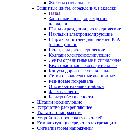
Жилеты сигнальные
Защитные щиты, ограждения, накладки
Назад
Защитные щиты, ограждения,
накладки
Щиты ограждения диэлектрические
Накладки электроизолирующие
Ширмы защитные для панелей РЗА
(шторы) ткань
Штендеры диэлектрические
Колпаки электроизолирующие
Ленты оградительные и сигнальные
Вехи пластиковые оградительные
Конусы дорожные сигнальные
Сетки оградительные аварийные
Резиновые покрывала
Опознавательные столбики
Флажная лента
Барьеры безопасности
Штанги изолирующие
Устройство раскрепляющее
Указатели напряжения
Устройство проверки указателей
Комплектующие средств электрозащиты
Сигнализаторы напряжения