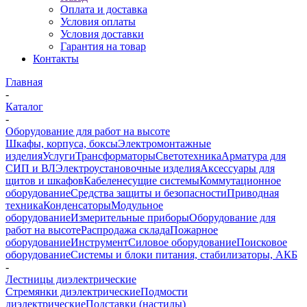
Оплата и доставка
Условия оплаты
Условия доставки
Гарантия на товар
Контакты
Главная
-
Каталог
-
Оборудование для работ на высоте
Шкафы, корпуса, боксы
Электромонтажные
изделия
Услуги
Трансформаторы
Светотехника
Арматура для
СИП и ВЛ
Электроустановочные изделия
Аксессуары для
щитов и шкафов
Кабеленесущие системы
Коммутационное
оборудование
Средства защиты и безопасности
Приводная
техника
Конденсаторы
Модульное
оборудование
Измерительные приборы
Оборудование для
работ на высоте
Распродажа склада
Пожарное
оборудование
Инструмент
Силовое оборудование
Поисковое
оборудование
Системы и блоки питания, стабилизаторы, АКБ
-
Лестницы диэлектрические
Стремянки диэлектрические
Подмости
диэлектрические
Подставки (настилы)