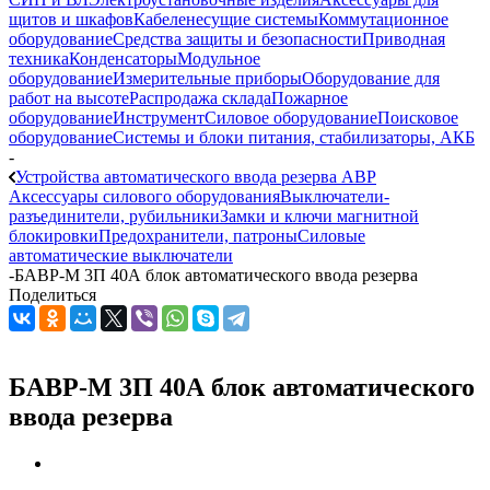
щитов и шкафов
Кабеленесущие системы
Коммутационное
оборудование
Средства защиты и безопасности
Приводная
техника
Конденсаторы
Модульное
оборудование
Измерительные приборы
Оборудование для
работ на высоте
Распродажа склада
Пожарное
оборудование
Инструмент
Силовое оборудование
Поисковое
оборудование
Системы и блоки питания, стабилизаторы, АКБ
-
Устройства автоматического ввода резерва АВР
Аксессуары силового оборудования
Выключатели-
разъединители, рубильники
Замки и ключи магнитной
блокировки
Предохранители, патроны
Силовые
автоматические выключатели
-
БАВР-М 3П 40А блок автоматического ввода резерва
Поделиться
БАВР-М 3П 40А блок автоматического
ввода резерва