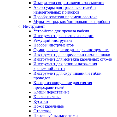
Измерители сопротивления заземления
Аксессуары для трассоискателей и
измерительных приборов
Преобразователи переменного тока
Мультиметры, комбинированные приборы
Инструмент
Устройства для прокола кабеля
Инструмент для снятия изоляции
Режущий инструмент
Наборы инструментов
Сумки, чехлы, чемоданы для инструмента
Инструмент для опрессовки наконечников
Инструмент для монтажа кабельных стяжек
Инструмент для резки и натяжения
крепежной ленты
Инструмент для скручивания и гибки
проводов
Клещи изолирующие для снятия
предохранителей
Клещи переставные
Ключи гаечные
Кусачки
Ножи кабельные
Отвёртки
Плоскогубцы,пассатижи