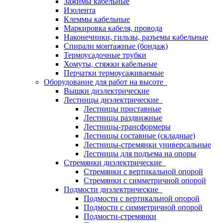
Зажимы кабельные
Изолента
Клеммы кабельные
Маркировка кабеля, провода
Наконечники, гильзы, разъемы кабельные
Спирали монтажные (бондаж)
Термоусадочные трубки
Хомуты, стяжки кабельные
Перчатки термоусаживаемые
Оборудование для работ на высоте
Вышки диэлектрические
Лестницы диэлектрические
Лестницы приставные
Лестницы раздвижные
Лестницы-трансформеры
Лестницы составные (складные)
Лестницы-стремянки универсальные
Лестницы для подъема на опоры
Стремянки диэлектрические
Стремянки с вертикальной опорой
Стремянки с симметричной опорой
Подмости диэлектрические
Подмости с вертикальной опорой
Подмости с симметричной опорой
Подмости-стремянки