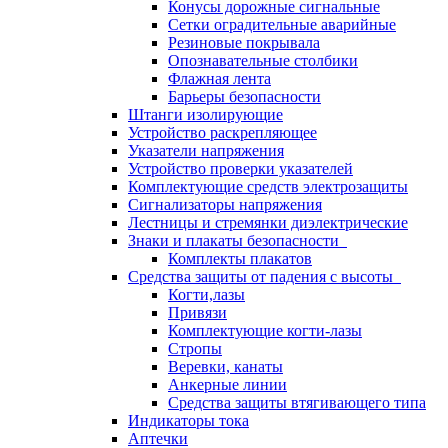
Конусы дорожные сигнальные
Сетки оградительные аварийные
Резиновые покрывала
Опознавательные столбики
Флажная лента
Барьеры безопасности
Штанги изолирующие
Устройство раскрепляющее
Указатели напряжения
Устройство проверки указателей
Комплектующие средств электрозащиты
Сигнализаторы напряжения
Лестницы и стремянки диэлектрические
Знаки и плакаты безопасности
Комплекты плакатов
Средства защиты от падения с высоты
Когти,лазы
Привязи
Комплектующие когти-лазы
Стропы
Веревки, канаты
Анкерные линии
Средства защиты втягивающего типа
Индикаторы тока
Аптечки