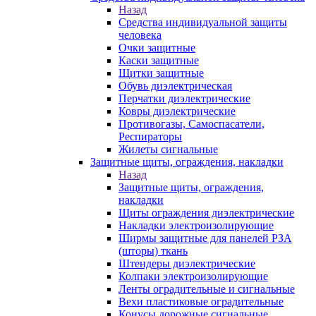
Назад
Средства индивидуальной защиты
человека
Очки защитные
Каски защитные
Щитки защитные
Обувь диэлектрическая
Перчатки диэлектрические
Ковры диэлектрические
Противогазы, Самоспасатели,
Респираторы
Жилеты сигнальные
Защитные щиты, ограждения, накладки
Назад
Защитные щиты, ограждения,
накладки
Щиты ограждения диэлектрические
Накладки электроизолирующие
Ширмы защитные для панелей РЗА
(шторы) ткань
Штендеры диэлектрические
Колпаки электроизолирующие
Ленты оградительные и сигнальные
Вехи пластиковые оградительные
Конусы дорожные сигнальные