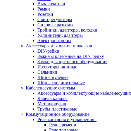
Выключатели
Рамки
Розетки
Светорегуляторы
Силовые разъемы
Тройники, адаптеры, колодки
Удлинители, адаптеры
Электропатроны
Аксессуары для щитов и шкафов
DIN-рейки
Зажимы клеммные на DIN-рейку
Замки для щитового оборудования
Изоляторы шинные
Сальники
Шины нулевые
Шины соединительные
Кабеленесущие системы
Аксессуары и комплектующие кабеленесущих
Кабель-каналы
Металлорукав
Трубы пластиковые
Коммутационное оборудование
Реле контроля и управления
Реле времени
Реле тепловые