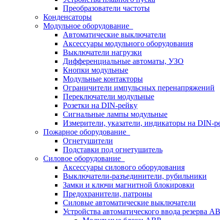
Преобразователи частоты
Конденсаторы
Модульное оборудование
Автоматические выключатели
Аксессуары модульного оборудования
Выключатели нагрузки
Дифференциальные автоматы, УЗО
Кнопки модульные
Модульные контакторы
Ограничители импульсных перенапряжений
Переключатели модульные
Розетки на DIN-рейку
Сигнальные лампы модульные
Измерители, указатели, индикаторы на DIN-р
Пожарное оборудование
Огнетушители
Подставки под огнетушитель
Силовое оборудование
Аксессуары силового оборудования
Выключатели-разъединители, рубильники
Замки и ключи магнитной блокировки
Предохранители, патроны
Силовые автоматические выключатели
Устройства автоматического ввода резерва 