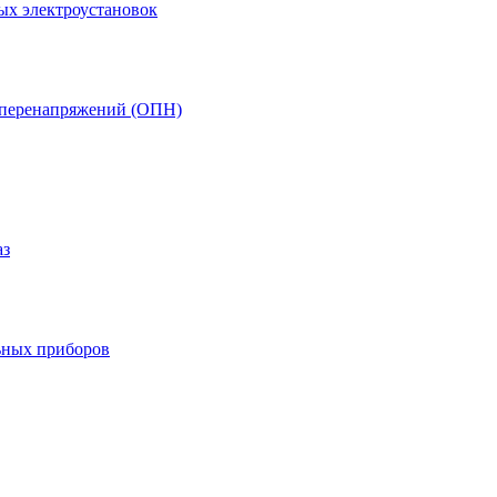
ых электроустановок
т перенапряжений (ОПН)
аз
ьных приборов