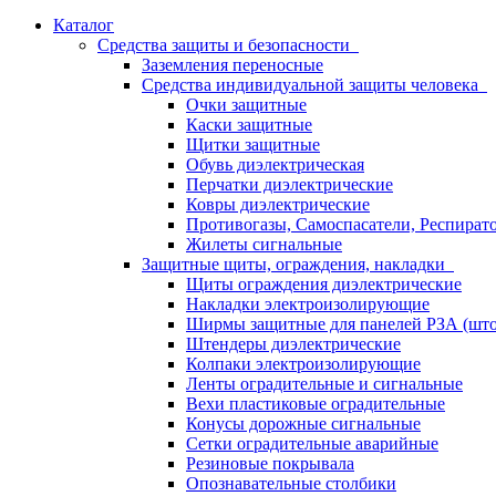
Каталог
Средства защиты и безопасности
Заземления переносные
Средства индивидуальной защиты человека
Очки защитные
Каски защитные
Щитки защитные
Обувь диэлектрическая
Перчатки диэлектрические
Ковры диэлектрические
Противогазы, Самоспасатели, Респират
Жилеты сигнальные
Защитные щиты, ограждения, накладки
Щиты ограждения диэлектрические
Накладки электроизолирующие
Ширмы защитные для панелей РЗА (што
Штендеры диэлектрические
Колпаки электроизолирующие
Ленты оградительные и сигнальные
Вехи пластиковые оградительные
Конусы дорожные сигнальные
Сетки оградительные аварийные
Резиновые покрывала
Опознавательные столбики