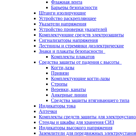
Флажная лента
Барьеры безопасности
Штанги изолирующие
Устройство раскрепляющее
Указатели напряжения
Устройство проверки указателей
Комплектующие средств электрозащиты
Сигнализаторы напряжения
Лестницы и стремянки диэлектрические
Знаки и плакаты безопасности
Комплекты плакатов
Средства защиты от падения с высоты
Когти,лазы
Привязи
Комплектующие когти-лазы
Стропы
Веревки, канаты
Анкерные линии
Средства защиты втягивающего типа
Индикаторы тока
Аптечки
Комплекты средств защиты для электроустан
Стенды и шкафы для хранения СИЗ
Индикаторы высокого напряжения
Заземлители для передвижных электроустано