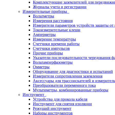
Комплектующие заземлителей для передвижн
Журналы учета и регистрации
Измерительные приборы
Вольтметры
Измерения расстояния
Измерители параметров устройств защиты о
Токоизмерительные клещи
Амперметры
Измерение температуры
Счетчики времени работы
Счетчики импульсов
Прочие приборы
Указатели последовательности чередования ф
Вольтамперфазометры
Омметры
Оборудование для диагностики и испытаний
Измерители сопротивления заземления
Аксессуары для трассоискателей и измерител
Преобразователи переменного тока
Мультиметры, комбинированные приборы
Инструмент
Устройства для прокола кабеля
Инструмент для снятия изоляции
Режущий инструмент
Наборы инструментов