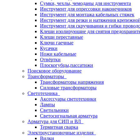
Сумки, чехлы, чемоданы для инструмента
Инструмент для опрессовки наконечников
Инструмент для монтажа кабельных стяжек
Инструмент для резки и натяжения крепежно
Инструмент для скручивания и гибки провод
Клещи изолирующие для снятия предохранит
Клещи переставные
Ключи гаечные
Кусачки
Ножи кабельные
Отвёртки
Плоскогубцы,пассатижи
Поисковое оборудование
Трансформаторы
Трансформаторы напряжения
Силовые трансформаторы
Светотехника
Аксессуары светотехники
Лампы
Светильники
Светосигнальная арматура
Арматура для СИП и ВЛ
Термитная сварка
Электроустановочные изделия
Вилки