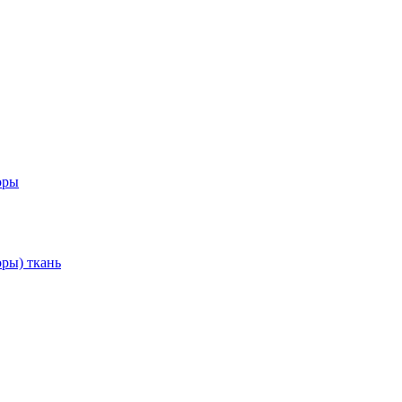
оры
ры) ткань