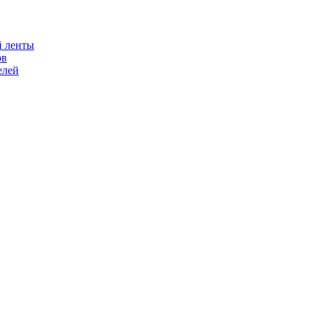
й ленты
ов
елей