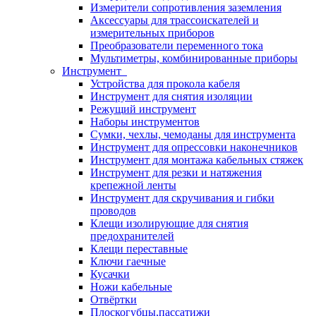
Измерители сопротивления заземления
Аксессуары для трассоискателей и
измерительных приборов
Преобразователи переменного тока
Мультиметры, комбинированные приборы
Инструмент
Устройства для прокола кабеля
Инструмент для снятия изоляции
Режущий инструмент
Наборы инструментов
Сумки, чехлы, чемоданы для инструмента
Инструмент для опрессовки наконечников
Инструмент для монтажа кабельных стяжек
Инструмент для резки и натяжения
крепежной ленты
Инструмент для скручивания и гибки
проводов
Клещи изолирующие для снятия
предохранителей
Клещи переставные
Ключи гаечные
Кусачки
Ножи кабельные
Отвёртки
Плоскогубцы,пассатижи