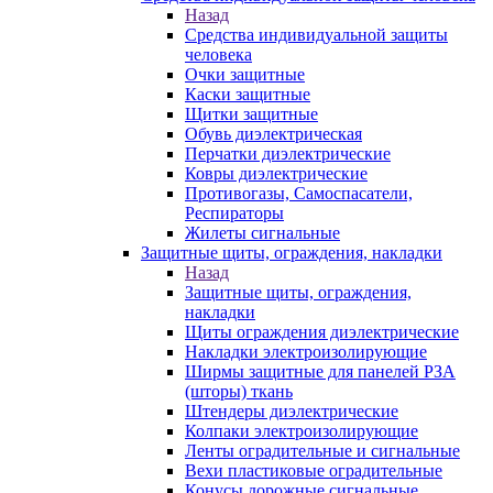
Назад
Средства индивидуальной защиты
человека
Очки защитные
Каски защитные
Щитки защитные
Обувь диэлектрическая
Перчатки диэлектрические
Ковры диэлектрические
Противогазы, Самоспасатели,
Респираторы
Жилеты сигнальные
Защитные щиты, ограждения, накладки
Назад
Защитные щиты, ограждения,
накладки
Щиты ограждения диэлектрические
Накладки электроизолирующие
Ширмы защитные для панелей РЗА
(шторы) ткань
Штендеры диэлектрические
Колпаки электроизолирующие
Ленты оградительные и сигнальные
Вехи пластиковые оградительные
Конусы дорожные сигнальные