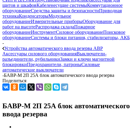
щитов и шкафов
Кабеленесущие системы
Коммутационное
оборудование
Средства защиты и безопасности
Приводная
техника
Конденсаторы
Модульное
оборудование
Измерительные приборы
Оборудование для
работ на высоте
Распродажа склада
Пожарное
оборудование
Инструмент
Силовое оборудование
Поисковое
оборудование
Системы и блоки питания, стабилизаторы, АКБ
-
Устройства автоматического ввода резерва АВР
Аксессуары силового оборудования
Выключатели-
разъединители, рубильники
Замки и ключи магнитной
блокировки
Предохранители, патроны
Силовые
автоматические выключатели
-
БАВР-М 2П 25А блок автоматического ввода резерва
Поделиться
БАВР-М 2П 25А блок автоматического
ввода резерва