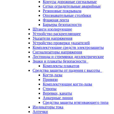
Конусы дорожные сигнальные
Сетки оградительные аварийные
Резиновые покрывала
Опознавательные столбики
Флажная лента
Барьеры безопасности
Штанги изолирующие
Устройство раскрепляющее
Указатели напряжения
Устройство проверки указателей
Комплектующие средств электрозащиты
Сигнализаторы напряжения
Лестницы и стремянки диэлектрические
Знаки и плакаты безопасности
Комплекты плакатов
Средства защиты от падения с высоты
Когти,лазы
Привязи
Комплектующие когти-лазы
Стропы
Веревки, канаты
Анкерные линии
Средства защиты втягивающего типа
Индикаторы тока
Аптечки