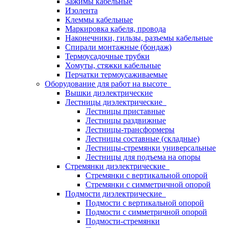
Зажимы кабельные
Изолента
Клеммы кабельные
Маркировка кабеля, провода
Наконечники, гильзы, разъемы кабельные
Спирали монтажные (бондаж)
Термоусадочные трубки
Хомуты, стяжки кабельные
Перчатки термоусаживаемые
Оборудование для работ на высоте
Вышки диэлектрические
Лестницы диэлектрические
Лестницы приставные
Лестницы раздвижные
Лестницы-трансформеры
Лестницы составные (складные)
Лестницы-стремянки универсальные
Лестницы для подъема на опоры
Стремянки диэлектрические
Стремянки с вертикальной опорой
Стремянки с симметричной опорой
Подмости диэлектрические
Подмости с вертикальной опорой
Подмости с симметричной опорой
Подмости-стремянки