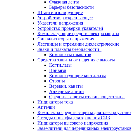
Флажная лента
Барьеры безопасности
Штанги изолирующие
Устройство раскрепляющее
Указатели напряжения
Устройство проверки указателей
Комплектующие средств электрозащиты
Сигнализаторы напряжения
Лестницы и стремянки диэлектрические
Знаки и плакаты безопасности
Комплекты плакатов
Средства защиты от падения с высоты
Когти,лазы
Привязи
Комплектующие когти-лазы
Стропы
Веревки, канаты
Анкерные линии
Средства защиты втягивающего типа
Индикаторы тока
Аптечки
Комплекты средств защиты для электроустан
Стенды и шкафы для хранения СИЗ
Индикаторы высокого напряжения
Заземлители для передвижных электроустано