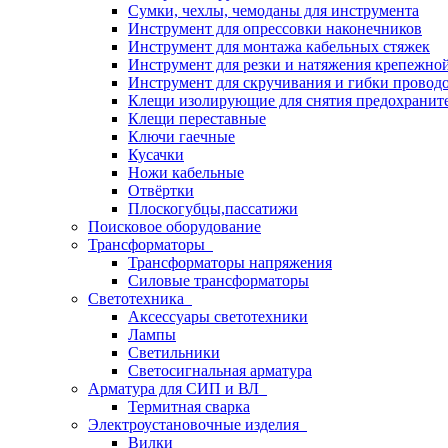
Сумки, чехлы, чемоданы для инструмента
Инструмент для опрессовки наконечников
Инструмент для монтажа кабельных стяжек
Инструмент для резки и натяжения крепежно
Инструмент для скручивания и гибки провод
Клещи изолирующие для снятия предохранит
Клещи переставные
Ключи гаечные
Кусачки
Ножи кабельные
Отвёртки
Плоскогубцы,пассатижи
Поисковое оборудование
Трансформаторы
Трансформаторы напряжения
Силовые трансформаторы
Светотехника
Аксессуары светотехники
Лампы
Светильники
Светосигнальная арматура
Арматура для СИП и ВЛ
Термитная сварка
Электроустановочные изделия
Вилки