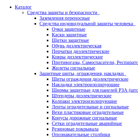
Каталог
Средства защиты и безопасности
Заземления переносные
Средства индивидуальной защиты человека
Очки защитные
Каски защитные
Щитки защитные
Обувь диэлектрическая
Перчатки диэлектрические
Ковры диэлектрические
Противогазы, Самоспасатели, Респират
Жилеты сигнальные
Защитные щиты, ограждения, накладки
Щиты ограждения диэлектрические
Накладки электроизолирующие
Ширмы защитные для панелей РЗА (што
Штендеры диэлектрические
Колпаки электроизолирующие
Ленты оградительные и сигнальные
Вехи пластиковые оградительные
Конусы дорожные сигнальные
Сетки оградительные аварийные
Резиновые покрывала
Опознавательные столбики