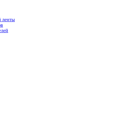
й ленты
ов
елей