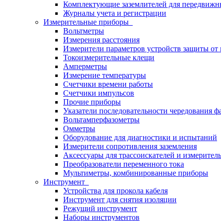
Комплектующие заземлителей для передвижн
Журналы учета и регистрации
Измерительные приборы
Вольтметры
Измерения расстояния
Измерители параметров устройств защиты о
Токоизмерительные клещи
Амперметры
Измерение температуры
Счетчики времени работы
Счетчики импульсов
Прочие приборы
Указатели последовательности чередования ф
Вольтамперфазометры
Омметры
Оборудование для диагностики и испытаний
Измерители сопротивления заземления
Аксессуары для трассоискателей и измерител
Преобразователи переменного тока
Мультиметры, комбинированные приборы
Инструмент
Устройства для прокола кабеля
Инструмент для снятия изоляции
Режущий инструмент
Наборы инструментов