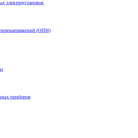
ых электроустановок
т перенапряжений (ОПН)
аз
ьных приборов