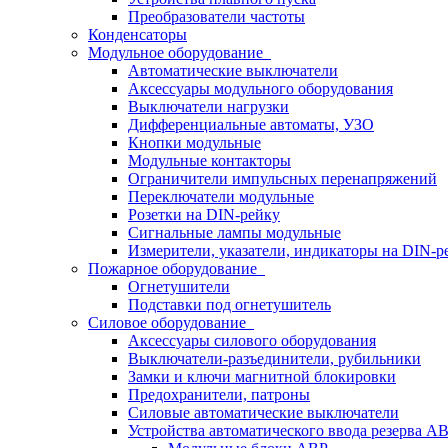
Преобразователи частоты
Конденсаторы
Модульное оборудование
Автоматические выключатели
Аксессуары модульного оборудования
Выключатели нагрузки
Дифференциальные автоматы, УЗО
Кнопки модульные
Модульные контакторы
Ограничители импульсных перенапряжений
Переключатели модульные
Розетки на DIN-рейку
Сигнальные лампы модульные
Измерители, указатели, индикаторы на DIN-р
Пожарное оборудование
Огнетушители
Подставки под огнетушитель
Силовое оборудование
Аксессуары силового оборудования
Выключатели-разъединители, рубильники
Замки и ключи магнитной блокировки
Предохранители, патроны
Силовые автоматические выключатели
Устройства автоматического ввода резерва 