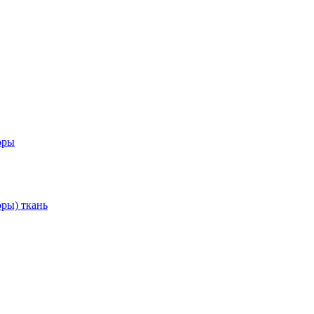
оры
ры) ткань