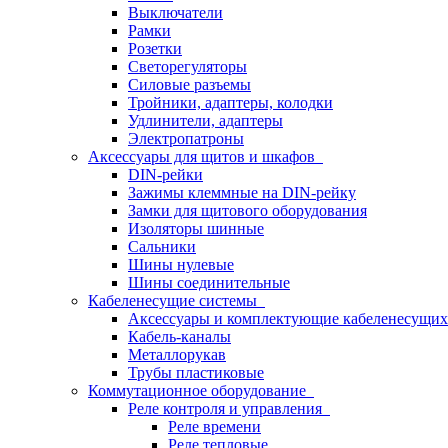
Выключатели
Рамки
Розетки
Светорегуляторы
Силовые разъемы
Тройники, адаптеры, колодки
Удлинители, адаптеры
Электропатроны
Аксессуары для щитов и шкафов
DIN-рейки
Зажимы клеммные на DIN-рейку
Замки для щитового оборудования
Изоляторы шинные
Сальники
Шины нулевые
Шины соединительные
Кабеленесущие системы
Аксессуары и комплектующие кабеленесущих
Кабель-каналы
Металлорукав
Трубы пластиковые
Коммутационное оборудование
Реле контроля и управления
Реле времени
Реле тепловые