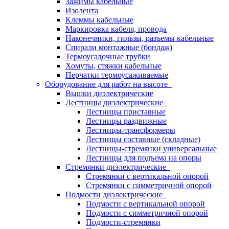
Зажимы кабельные
Изолента
Клеммы кабельные
Маркировка кабеля, провода
Наконечники, гильзы, разъемы кабельные
Спирали монтажные (бондаж)
Термоусадочные трубки
Хомуты, стяжки кабельные
Перчатки термоусаживаемые
Оборудование для работ на высоте
Вышки диэлектрические
Лестницы диэлектрические
Лестницы приставные
Лестницы раздвижные
Лестницы-трансформеры
Лестницы составные (складные)
Лестницы-стремянки универсальные
Лестницы для подъема на опоры
Стремянки диэлектрические
Стремянки с вертикальной опорой
Стремянки с симметричной опорой
Подмости диэлектрические
Подмости с вертикальной опорой
Подмости с симметричной опорой
Подмости-стремянки