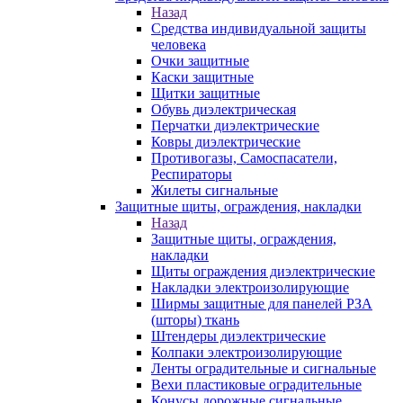
Назад
Средства индивидуальной защиты
человека
Очки защитные
Каски защитные
Щитки защитные
Обувь диэлектрическая
Перчатки диэлектрические
Ковры диэлектрические
Противогазы, Самоспасатели,
Респираторы
Жилеты сигнальные
Защитные щиты, ограждения, накладки
Назад
Защитные щиты, ограждения,
накладки
Щиты ограждения диэлектрические
Накладки электроизолирующие
Ширмы защитные для панелей РЗА
(шторы) ткань
Штендеры диэлектрические
Колпаки электроизолирующие
Ленты оградительные и сигнальные
Вехи пластиковые оградительные
Конусы дорожные сигнальные