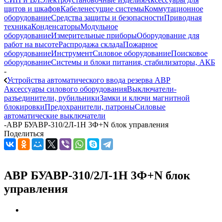
щитов и шкафов
Кабеленесущие системы
Коммутационное
оборудование
Средства защиты и безопасности
Приводная
техника
Конденсаторы
Модульное
оборудование
Измерительные приборы
Оборудование для
работ на высоте
Распродажа склада
Пожарное
оборудование
Инструмент
Силовое оборудование
Поисковое
оборудование
Системы и блоки питания, стабилизаторы, АКБ
-
Устройства автоматического ввода резерва АВР
Аксессуары силового оборудования
Выключатели-
разъединители, рубильники
Замки и ключи магнитной
блокировки
Предохранители, патроны
Силовые
автоматические выключатели
-
АВР БУАВР-310/2Л-1Н 3Ф+N блок управления
Поделиться
АВР БУАВР-310/2Л-1Н 3Ф+N блок
управления