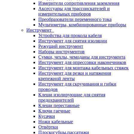
Измерители сопротивления заземления
Аксессуары для трассоискателей и
измерительных приборов
Преобразователи переменного тока
Мультиметры, комбинированные приборы
Инструмент
Устройства для прокола кабеля
Инструмент для снятия изоляции
Режущий инструмент
Наборы инструментов
Сумки, чехлы, чемоданы для инструмента
Инструмент для опрессовки наконечников
Инструмент для монтажа кабельных стяжек
Инструмент для резки и натяжения
крепежной ленты
Инструмент для скручивания и гибки
проводов
Клещи изолирующие для снятия
предохранителей
Клещи переставные
Ключи гаечные
Кусачки
Ножи кабельные
Отвёртки
Плоскогубцы,пассатижи