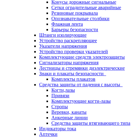
Конусы дорожные сигнальные
Сетки оградительные аварийные
Резиновые покрывала
Опознавательные столбики
Флажная лента
Барьеры безопасности
Штанги изолирующие
Устройство раскрепляющее
Указатели напряжения
Устройство проверки указателей
Комплектующие средств электрозащиты
Сигнализаторы напряжения
Лестницы и стремянки диэлектрические
Знаки и плакаты безопасности
Комплекты плакатов
Средства защиты от падения с высоты
Когти,лазы
Привязи
Комплектующие когти-лазы
Стропы
Веревки, канаты
Анкерные линии
Средства защиты втягивающего типа
Индикаторы тока
Аптечки