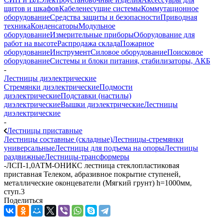
щитов и шкафов
Кабеленесущие системы
Коммутационное
оборудование
Средства защиты и безопасности
Приводная
техника
Конденсаторы
Модульное
оборудование
Измерительные приборы
Оборудование для
работ на высоте
Распродажа склада
Пожарное
оборудование
Инструмент
Силовое оборудование
Поисковое
оборудование
Системы и блоки питания, стабилизаторы, АКБ
-
Лестницы диэлектрические
Стремянки диэлектрические
Подмости
диэлектрические
Подставки (настилы)
диэлектрические
Вышки диэлектрические
Лестницы
диэлектрические
-
Лестницы приставные
Лестницы составные (складные)
Лестницы-стремянки
универсальные
Лестницы для подъема на опоры
Лестницы
раздвижные
Лестницы-трансформеры
-
ЛСП-1,0АТМ-ОНИКС лестница стеклопластиковая
приставная Телеком, абразивное покрытие ступеней,
металлические оконцеватели (Мягкий грунт) h=1000мм,
ступ.3
Поделиться