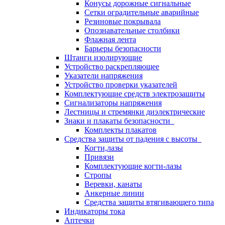
Конусы дорожные сигнальные
Сетки оградительные аварийные
Резиновые покрывала
Опознавательные столбики
Флажная лента
Барьеры безопасности
Штанги изолирующие
Устройство раскрепляющее
Указатели напряжения
Устройство проверки указателей
Комплектующие средств электрозащиты
Сигнализаторы напряжения
Лестницы и стремянки диэлектрические
Знаки и плакаты безопасности
Комплекты плакатов
Средства защиты от падения с высоты
Когти,лазы
Привязи
Комплектующие когти-лазы
Стропы
Веревки, канаты
Анкерные линии
Средства защиты втягивающего типа
Индикаторы тока
Аптечки