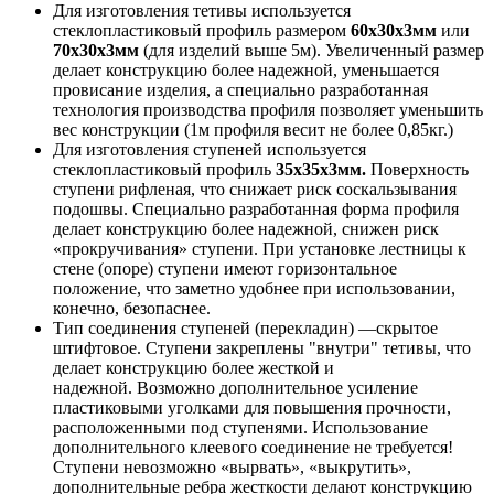
Для изготовления тетивы используется
стеклопластиковый профиль размером
60х30х3мм
или
70х30х3мм
(для изделий выше 5м). Увеличенный размер
делает конструкцию более надежной, уменьшается
провисание изделия, а специально разработанная
технология производства профиля позволяет уменьшить
вес конструкции (1м профиля весит не более 0,85кг.)
Для изготовления ступеней используется
стеклопластиковый профиль
35х35х3мм.
Поверхность
ступени рифленая, что снижает риск соскальзывания
подошвы. Специально разработанная форма профиля
делает конструкцию более надежной, снижен риск
«прокручивания» ступени. При установке лестницы к
стене (опоре) ступени имеют горизонтальное
положение, что заметно удобнее при использовании,
конечно, безопаснее.
Тип соединения ступеней (перекладин) —скрытое
штифтовое. Ступени закреплены "внутри" тетивы, что
делает конструкцию более жесткой и
надежной. Возможно дополнительное усиление
пластиковыми уголками для повышения прочности,
расположенными под ступенями. Использование
дополнительного клеевого соединение не требуется!
Ступени невозможно «вырвать», «выкрутить»,
дополнительные ребра жесткости делают конструкцию