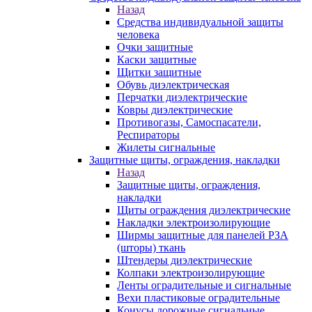
Назад
Средства индивидуальной защиты
человека
Очки защитные
Каски защитные
Щитки защитные
Обувь диэлектрическая
Перчатки диэлектрические
Ковры диэлектрические
Противогазы, Самоспасатели,
Респираторы
Жилеты сигнальные
Защитные щиты, ограждения, накладки
Назад
Защитные щиты, ограждения,
накладки
Щиты ограждения диэлектрические
Накладки электроизолирующие
Ширмы защитные для панелей РЗА
(шторы) ткань
Штендеры диэлектрические
Колпаки электроизолирующие
Ленты оградительные и сигнальные
Вехи пластиковые оградительные
Конусы дорожные сигнальные