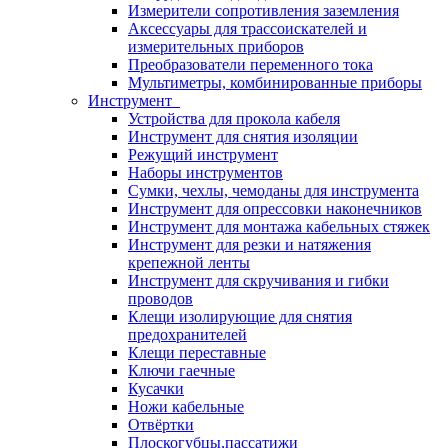
Измерители сопротивления заземления
Аксессуары для трассоискателей и
измерительных приборов
Преобразователи переменного тока
Мультиметры, комбинированные приборы
Инструмент
Устройства для прокола кабеля
Инструмент для снятия изоляции
Режущий инструмент
Наборы инструментов
Сумки, чехлы, чемоданы для инструмента
Инструмент для опрессовки наконечников
Инструмент для монтажа кабельных стяжек
Инструмент для резки и натяжения
крепежной ленты
Инструмент для скручивания и гибки
проводов
Клещи изолирующие для снятия
предохранителей
Клещи переставные
Ключи гаечные
Кусачки
Ножи кабельные
Отвёртки
Плоскогубцы,пассатижи