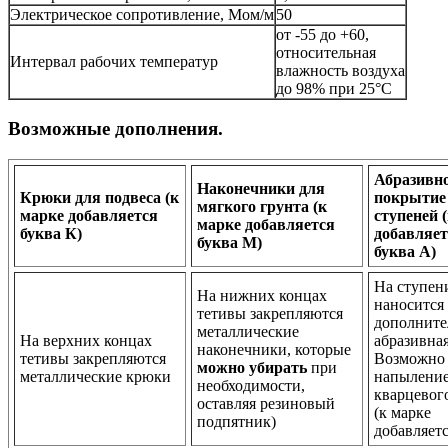
Электрическое сопротивление, Мом/м
50
от -55 до +60,
относительная
Интервал рабочих температур
влажность воздуха
до 98% при 25°С
Возможные дополнения.
Абразивн
Наконечники для
Крюки для подвеса (к
покрытие
мягкого грунта (к
марке добавляется
ступеней 
марке добавляется
буква К)
добавляет
буква М)
буква А)
На ступен
На нижних концах
наносится
тетивы закрепляются
дополните
металлические
На верхних концах
абразивная
наконечники, которые
тетивы закрепляются
Возможно
можно убирать
при
металлические крюки
напылени
необходимости,
кварцевог
оставляя резиновый
(к марке
подпятник)
добавляетс