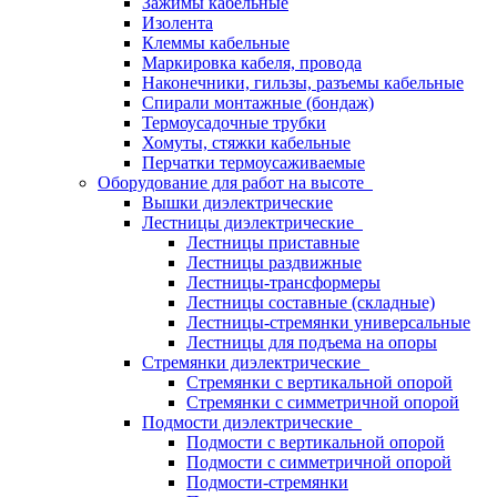
Зажимы кабельные
Изолента
Клеммы кабельные
Маркировка кабеля, провода
Наконечники, гильзы, разъемы кабельные
Спирали монтажные (бондаж)
Термоусадочные трубки
Хомуты, стяжки кабельные
Перчатки термоусаживаемые
Оборудование для работ на высоте
Вышки диэлектрические
Лестницы диэлектрические
Лестницы приставные
Лестницы раздвижные
Лестницы-трансформеры
Лестницы составные (складные)
Лестницы-стремянки универсальные
Лестницы для подъема на опоры
Стремянки диэлектрические
Стремянки с вертикальной опорой
Стремянки с симметричной опорой
Подмости диэлектрические
Подмости с вертикальной опорой
Подмости с симметричной опорой
Подмости-стремянки