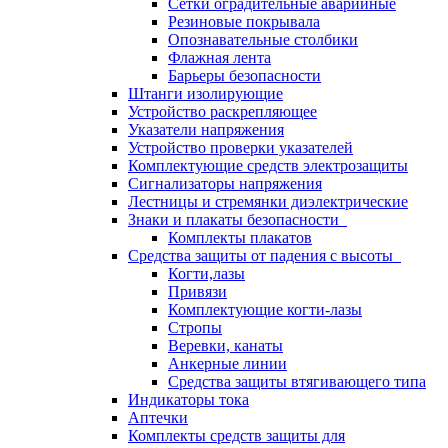
Сетки оградительные аварийные
Резиновые покрывала
Опознавательные столбики
Флажная лента
Барьеры безопасности
Штанги изолирующие
Устройство раскрепляющее
Указатели напряжения
Устройство проверки указателей
Комплектующие средств электрозащиты
Сигнализаторы напряжения
Лестницы и стремянки диэлектрические
Знаки и плакаты безопасности
Комплекты плакатов
Средства защиты от падения с высоты
Когти,лазы
Привязи
Комплектующие когти-лазы
Стропы
Веревки, канаты
Анкерные линии
Средства защиты втягивающего типа
Индикаторы тока
Аптечки
Комплекты средств защиты для