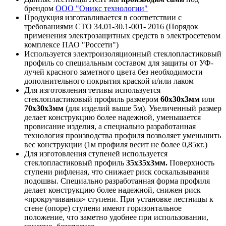
брендом
ООО "Оникс технологии"
Продукция изготавливается в соответствии с
требованиями СТО 34.01-30.1-001- 2016 (Порядок
применения электрозащитных средств в электросетевом
комплексе ПАО "Россети")
Используется электроизоляционный стеклопластиковый
профиль со специальным составом для защиты от УФ-
лучей красного заметного цвета без необходимости
дополнительного покрытия краской и/или лаком
Для изготовления тетивы используется
стеклопластиковый профиль размером
60х30х3мм
или
70х30х3мм
(для изделий выше 5м). Увеличенный размер
делает конструкцию более надежной, уменьшается
провисание изделия, а специально разработанная
технология производства профиля позволяет уменьшить
вес конструкции (1м профиля весит не более 0,85кг.)
Для изготовления ступеней используется
стеклопластиковый профиль
35х35х3мм.
Поверхность
ступени рифленая, что снижает риск соскальзывания
подошвы. Специально разработанная форма профиля
делает конструкцию более надежной, снижен риск
«прокручивания» ступени. При установке лестницы к
стене (опоре) ступени имеют горизонтальное
положение, что заметно удобнее при использовании,