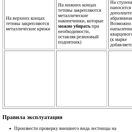
На ступен
На нижних концах
наносится
тетивы закрепляются
дополните
металлические
На верхних концах
абразивная
наконечники, которые
тетивы закрепляются
Возможно
можно убирать
при
металлические крюки
напылени
необходимости,
кварцевог
оставляя резиновый
(к марке
подпятник)
добавляетс
Правила эксплуатации
Произвести проверку внешнего вида лестницы на