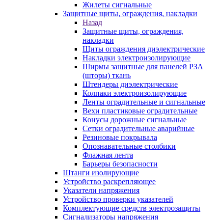
Жилеты сигнальные
Защитные щиты, ограждения, накладки
Назад
Защитные щиты, ограждения,
накладки
Щиты ограждения диэлектрические
Накладки электроизолирующие
Ширмы защитные для панелей РЗА
(шторы) ткань
Штендеры диэлектрические
Колпаки электроизолирующие
Ленты оградительные и сигнальные
Вехи пластиковые оградительные
Конусы дорожные сигнальные
Сетки оградительные аварийные
Резиновые покрывала
Опознавательные столбики
Флажная лента
Барьеры безопасности
Штанги изолирующие
Устройство раскрепляющее
Указатели напряжения
Устройство проверки указателей
Комплектующие средств электрозащиты
Сигнализаторы напряжения