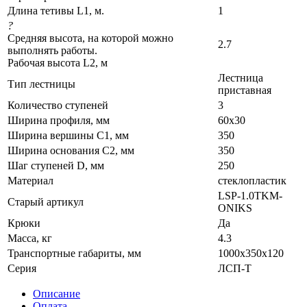
Длина тетивы L1, м.
1
?
Средняя высота, на которой можно
2.7
выполнять работы.
Рабочая высота L2, м
Лестница
Тип лестницы
приставная
Количество ступеней
3
Ширина профиля, мм
60х30
Ширина вершины С1, мм
350
Ширина основания C2, мм
350
Шаг ступеней D, мм
250
Материал
стеклопластик
LSP-1.0TKM-
Старый артикул
ONIKS
Крюки
Да
Масса, кг
4.3
Транспортные габариты, мм
1000x350x120
Серия
ЛСП-Т
Описание
Оплата