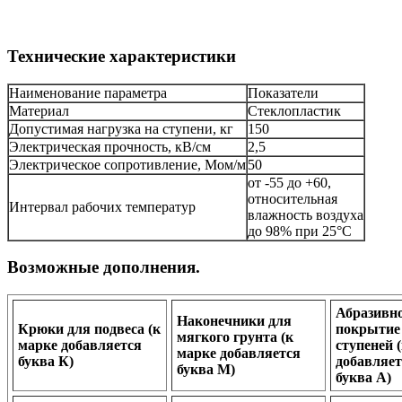
Технические характеристики
Наименование параметра
Показатели
Материал
Стеклопластик
Допустимая нагрузка на ступени, кг
150
Электрическая прочность, кВ/см
2,5
Электрическое сопротивление, Мом/м
50
от -55 до +60,
относительная
Интервал рабочих температур
влажность воздуха
до 98% при 25°С
Возможные дополнения.
Абразивн
Наконечники для
Крюки для подвеса (к
покрытие
мягкого грунта (к
марке добавляется
ступеней 
марке добавляется
буква К)
добавляет
буква М)
буква А)