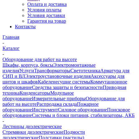
Оплата и доставка
Условия оплаты
Условия доставки
Гарантия на товар
Контакты
Главная
-
Каталог
-
Оборудование для работ на высоте
Шкафы, корпуса, боксы
Электромонтажные
изделия
Услуги
Трансформаторы
Светотехника
Арматура для
СИП и ВЛ
Электроустановочные изделия
Аксессуары для
щитов и шкафов
Кабеленесущие системы
Коммутационное
оборудование
Средства защиты и безопасности
Приводная
техника
Конденсаторы
Модульное
оборудование
Измерительные приборы
Оборудование для
работ на высоте
Распродажа склада
Пожарное
оборудование
Инструмент
Силовое оборудование
Поисковое
оборудование
Системы и блоки питания, стабилизаторы, АКБ
-
Лестницы диэлектрические
Стремянки диэлектрические
Подмости
диэлектрические
Подставки (настилы)