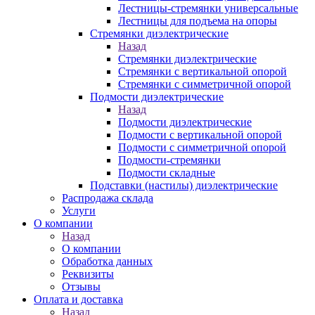
Лестницы-стремянки универсальные
Лестницы для подъема на опоры
Стремянки диэлектрические
Назад
Стремянки диэлектрические
Стремянки с вертикальной опорой
Стремянки с симметричной опорой
Подмости диэлектрические
Назад
Подмости диэлектрические
Подмости с вертикальной опорой
Подмости с симметричной опорой
Подмости-стремянки
Подмости складные
Подставки (настилы) диэлектрические
Распродажа склада
Услуги
О компании
Назад
О компании
Обработка данных
Реквизиты
Отзывы
Оплата и доставка
Назад