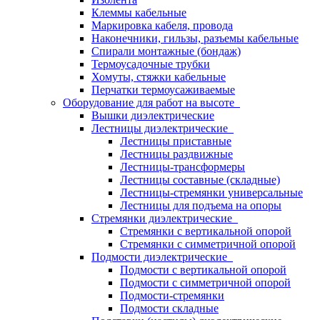
Клеммы кабельные
Маркировка кабеля, провода
Наконечники, гильзы, разъемы кабельные
Спирали монтажные (бондаж)
Термоусадочные трубки
Хомуты, стяжки кабельные
Перчатки термоусаживаемые
Оборудование для работ на высоте
Вышки диэлектрические
Лестницы диэлектрические
Лестницы приставные
Лестницы раздвижные
Лестницы-трансформеры
Лестницы составные (складные)
Лестницы-стремянки универсальные
Лестницы для подъема на опоры
Стремянки диэлектрические
Стремянки с вертикальной опорой
Стремянки с симметричной опорой
Подмости диэлектрические
Подмости с вертикальной опорой
Подмости с симметричной опорой
Подмости-стремянки
Подмости складные