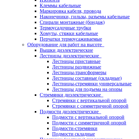
Клеммы кабельные
Маркировка кабеля, провода
Наконечники, гильзы, разъемы кабельные
Спирали монтажные (бондаж)
Термоусадочные трубки
Хомуты, стяжки кабельные
Перчатки термоусаживаемые
Оборудование для работ на высоте
Вышки диэлектрические
Лестницы диэлектрические
Лестницы приставные
Лестницы раздвижные
Лестницы-трансформеры
Лестницы составные (складные)
Лестницы-стремянки универсальные
Лестницы для подъема на опоры
Стремянки диэлектрические
Стремянки с вертикальной опорой
Стремянки с симметричной опорой
Подмости диэлектрические
Подмости с вертикальной опорой
Подмости с симметричной опорой
Подмости-стремянки
Подмости складные