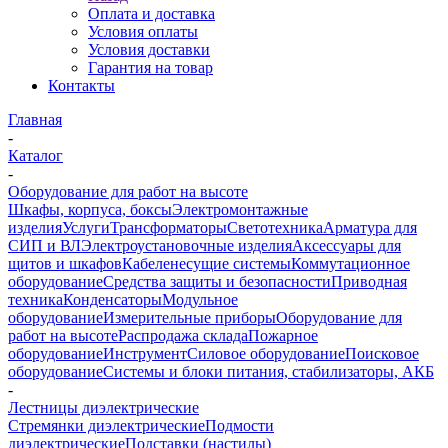
Оплата и доставка
Условия оплаты
Условия доставки
Гарантия на товар
Контакты
Главная
-
Каталог
-
Оборудование для работ на высоте
Шкафы, корпуса, боксы
Электромонтажные
изделия
Услуги
Трансформаторы
Светотехника
Арматура для
СИП и ВЛ
Электроустановочные изделия
Аксессуары для
щитов и шкафов
Кабеленесущие системы
Коммутационное
оборудование
Средства защиты и безопасности
Приводная
техника
Конденсаторы
Модульное
оборудование
Измерительные приборы
Оборудование для
работ на высоте
Распродажа склада
Пожарное
оборудование
Инструмент
Силовое оборудование
Поисковое
оборудование
Системы и блоки питания, стабилизаторы, АКБ
-
Лестницы диэлектрические
Стремянки диэлектрические
Подмости
диэлектрические
Подставки (настилы)