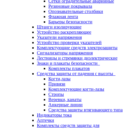
Сетки оградительные аварийные
Резиновые покрывала
Опознавательные столбики
Флажная лента
Барьеры безопасности
Штанги изолирующие
Устройство раскрепляющее
Указатели напряжения
Устройство проверки указателей
Комплектующие средств электрозащиты
Сигнализаторы напряжения
Лестницы и стремянки диэлектрические
Знаки и плакаты безопасности
Комплекты плакатов
Средства защиты от падения с высоты
Когти,лазы
Привязи
Комплектующие когти-лазы
Стропы
Веревки, канаты
Анкерные линии
Средства защиты втягивающего типа
Индикаторы тока
Аптечки
Комплекты средств защиты для