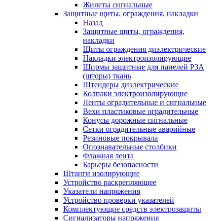
Жилеты сигнальные
Защитные щиты, ограждения, накладки
Назад
Защитные щиты, ограждения,
накладки
Щиты ограждения диэлектрические
Накладки электроизолирующие
Ширмы защитные для панелей РЗА
(шторы) ткань
Штендеры диэлектрические
Колпаки электроизолирующие
Ленты оградительные и сигнальные
Вехи пластиковые оградительные
Конусы дорожные сигнальные
Сетки оградительные аварийные
Резиновые покрывала
Опознавательные столбики
Флажная лента
Барьеры безопасности
Штанги изолирующие
Устройство раскрепляющее
Указатели напряжения
Устройство проверки указателей
Комплектующие средств электрозащиты
Сигнализаторы напряжения