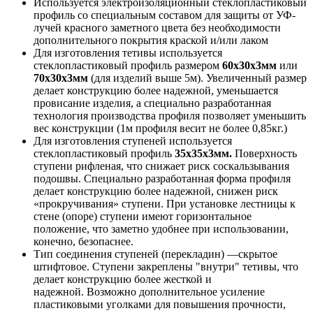
Используется электроизоляционный стеклопластиковый
профиль со специальным составом для защиты от УФ-
лучей красного заметного цвета без необходимости
дополнительного покрытия краской и/или лаком
Для изготовления тетивы используется
стеклопластиковый профиль размером
60х30х3мм
или
70х30х3мм
(для изделий выше 5м). Увеличенный размер
делает конструкцию более надежной, уменьшается
провисание изделия, а специально разработанная
технология производства профиля позволяет уменьшить
вес конструкции (1м профиля весит не более 0,85кг.)
Для изготовления ступеней используется
стеклопластиковый профиль
35х35х3мм.
Поверхность
ступени рифленая, что снижает риск соскальзывания
подошвы. Специально разработанная форма профиля
делает конструкцию более надежной, снижен риск
«прокручивания» ступени. При установке лестницы к
стене (опоре) ступени имеют горизонтальное
положение, что заметно удобнее при использовании,
конечно, безопаснее.
Тип соединения ступеней (перекладин) —скрытое
штифтовое. Ступени закреплены "внутри" тетивы, что
делает конструкцию более жесткой и
надежной. Возможно дополнительное усиление
пластиковыми уголками для повышения прочности,