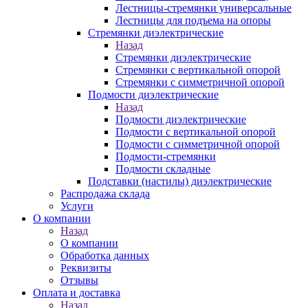
Лестницы-стремянки универсальные
Лестницы для подъема на опоры
Стремянки диэлектрические
Назад
Стремянки диэлектрические
Стремянки с вертикальной опорой
Стремянки с симметричной опорой
Подмости диэлектрические
Назад
Подмости диэлектрические
Подмости с вертикальной опорой
Подмости с симметричной опорой
Подмости-стремянки
Подмости складные
Подставки (настилы) диэлектрические
Распродажа склада
Услуги
О компании
Назад
О компании
Обработка данных
Реквизиты
Отзывы
Оплата и доставка
Назад