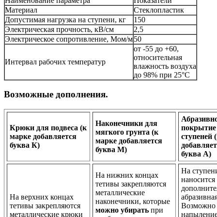
Наименование параметра
Показатели
Материал
Стеклопластик
Допустимая нагрузка на ступени, кг
150
Электрическая прочность, кВ/см
2,5
Электрическое сопротивление, Мом/м
50
от -55 до +60,
относительная
Интервал рабочих температур
влажность воздуха
до 98% при 25°С
Возможные дополнения.
Абразивн
Наконечники для
Крюки для подвеса (к
покрытие
мягкого грунта (к
марке добавляется
ступеней 
марке добавляется
буква К)
добавляет
буква М)
буква А)
На ступен
На нижних концах
наносится
тетивы закрепляются
дополните
металлические
На верхних концах
абразивная
наконечники, которые
тетивы закрепляются
Возможно
можно убирать
при
металлические крюки
напылени