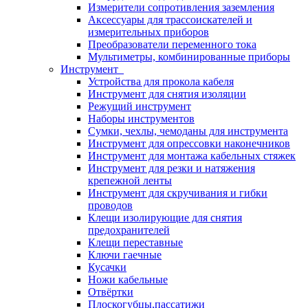
Измерители сопротивления заземления
Аксессуары для трассоискателей и
измерительных приборов
Преобразователи переменного тока
Мультиметры, комбинированные приборы
Инструмент
Устройства для прокола кабеля
Инструмент для снятия изоляции
Режущий инструмент
Наборы инструментов
Сумки, чехлы, чемоданы для инструмента
Инструмент для опрессовки наконечников
Инструмент для монтажа кабельных стяжек
Инструмент для резки и натяжения
крепежной ленты
Инструмент для скручивания и гибки
проводов
Клещи изолирующие для снятия
предохранителей
Клещи переставные
Ключи гаечные
Кусачки
Ножи кабельные
Отвёртки
Плоскогубцы,пассатижи