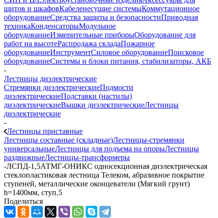
щитов и шкафов
Кабеленесущие системы
Коммутационное
оборудование
Средства защиты и безопасности
Приводная
техника
Конденсаторы
Модульное
оборудование
Измерительные приборы
Оборудование для
работ на высоте
Распродажа склада
Пожарное
оборудование
Инструмент
Силовое оборудование
Поисковое
оборудование
Системы и блоки питания, стабилизаторы, АКБ
-
Лестницы диэлектрические
Стремянки диэлектрические
Подмости
диэлектрические
Подставки (настилы)
диэлектрические
Вышки диэлектрические
Лестницы
диэлектрические
-
Лестницы приставные
Лестницы составные (складные)
Лестницы-стремянки
универсальные
Лестницы для подъема на опоры
Лестницы
раздвижные
Лестницы-трансформеры
-
ЛСПД-1,5АТМГ-ОНИКС односекционная диэлектрическая
стеклопластиковая лестница Телеком, абразивное покрытие
ступеней, металлические оконцеватели (Мягкий грунт)
h=1400мм, ступ.5
Поделиться