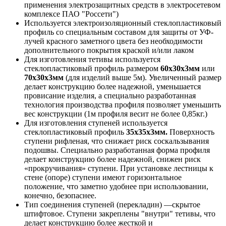
применения электрозащитных средств в электросетевом
комплексе ПАО "Россети")
Используется электроизоляционный стеклопластиковый
профиль со специальным составом для защиты от УФ-
лучей красного заметного цвета без необходимости
дополнительного покрытия краской и/или лаком
Для изготовления тетивы используется
стеклопластиковый профиль размером
60х30х3мм
или
70х30х3мм
(для изделий выше 5м). Увеличенный размер
делает конструкцию более надежной, уменьшается
провисание изделия, а специально разработанная
технология производства профиля позволяет уменьшить
вес конструкции (1м профиля весит не более 0,85кг.)
Для изготовления ступеней используется
стеклопластиковый профиль
35х35х3мм.
Поверхность
ступени рифленая, что снижает риск соскальзывания
подошвы. Специально разработанная форма профиля
делает конструкцию более надежной, снижен риск
«прокручивания» ступени. При установке лестницы к
стене (опоре) ступени имеют горизонтальное
положение, что заметно удобнее при использовании,
конечно, безопаснее.
Тип соединения ступеней (перекладин) —скрытое
штифтовое. Ступени закреплены "внутри" тетивы, что
делает конструкцию более жесткой и