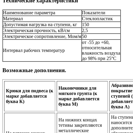
Технические характеристики
Наименование параметра
Показатели
Материал
Стеклопластик
Допустимая нагрузка на ступени, кг
150
Электрическая прочность, кВ/см
2,5
Электрическое сопротивление, Мом/м
50
от -55 до +60,
относительная
Интервал рабочих температур
влажность воздуха
до 98% при 25°С
Возможные дополнения.
Абразивн
Наконечники для
Крюки для подвеса (к
покрытие
мягкого грунта (к
марке добавляется
ступеней 
марке добавляется
буква К)
добавляет
буква М)
буква А)
На ступен
На нижних концах
наносится
тетивы закрепляются
дополните
металлические