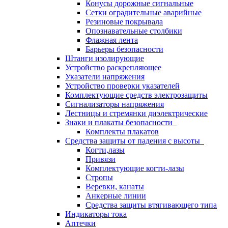
Конусы дорожные сигнальные
Сетки оградительные аварийные
Резиновые покрывала
Опознавательные столбики
Флажная лента
Барьеры безопасности
Штанги изолирующие
Устройство раскрепляющее
Указатели напряжения
Устройство проверки указателей
Комплектующие средств электрозащиты
Сигнализаторы напряжения
Лестницы и стремянки диэлектрические
Знаки и плакаты безопасности
Комплекты плакатов
Средства защиты от падения с высоты
Когти,лазы
Привязи
Комплектующие когти-лазы
Стропы
Веревки, канаты
Анкерные линии
Средства защиты втягивающего типа
Индикаторы тока
Аптечки