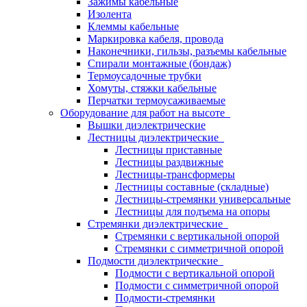
Зажимы кабельные
Изолента
Клеммы кабельные
Маркировка кабеля, провода
Наконечники, гильзы, разъемы кабельные
Спирали монтажные (бондаж)
Термоусадочные трубки
Хомуты, стяжки кабельные
Перчатки термоусаживаемые
Оборудование для работ на высоте
Вышки диэлектрические
Лестницы диэлектрические
Лестницы приставные
Лестницы раздвижные
Лестницы-трансформеры
Лестницы составные (складные)
Лестницы-стремянки универсальные
Лестницы для подъема на опоры
Стремянки диэлектрические
Стремянки с вертикальной опорой
Стремянки с симметричной опорой
Подмости диэлектрические
Подмости с вертикальной опорой
Подмости с симметричной опорой
Подмости-стремянки