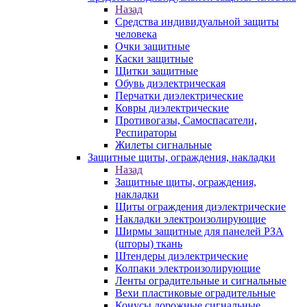
Назад
Средства индивидуальной защиты
человека
Очки защитные
Каски защитные
Щитки защитные
Обувь диэлектрическая
Перчатки диэлектрические
Ковры диэлектрические
Противогазы, Самоспасатели,
Респираторы
Жилеты сигнальные
Защитные щиты, ограждения, накладки
Назад
Защитные щиты, ограждения,
накладки
Щиты ограждения диэлектрические
Накладки электроизолирующие
Ширмы защитные для панелей РЗА
(шторы) ткань
Штендеры диэлектрические
Колпаки электроизолирующие
Ленты оградительные и сигнальные
Вехи пластиковые оградительные
Конусы дорожные сигнальные