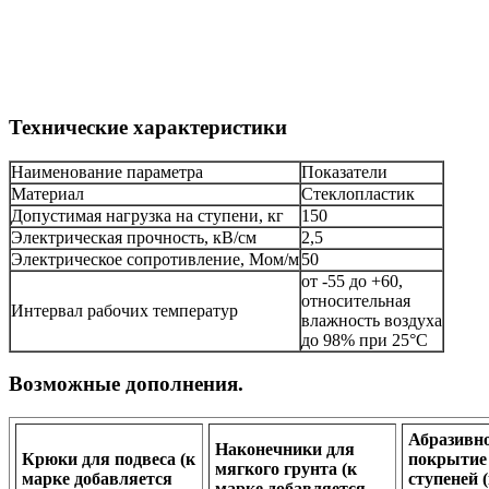
Технические характеристики
Наименование параметра
Показатели
Материал
Стеклопластик
Допустимая нагрузка на ступени, кг
150
Электрическая прочность, кВ/см
2,5
Электрическое сопротивление, Мом/м
50
от -55 до +60,
относительная
Интервал рабочих температур
влажность воздуха
до 98% при 25°С
Возможные дополнения.
Абразивн
Наконечники для
Крюки для подвеса (к
покрытие
мягкого грунта (к
марке добавляется
ступеней 
марке добавляется