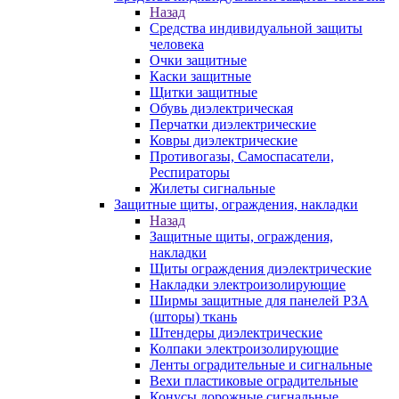
Назад
Средства индивидуальной защиты
человека
Очки защитные
Каски защитные
Щитки защитные
Обувь диэлектрическая
Перчатки диэлектрические
Ковры диэлектрические
Противогазы, Самоспасатели,
Респираторы
Жилеты сигнальные
Защитные щиты, ограждения, накладки
Назад
Защитные щиты, ограждения,
накладки
Щиты ограждения диэлектрические
Накладки электроизолирующие
Ширмы защитные для панелей РЗА
(шторы) ткань
Штендеры диэлектрические
Колпаки электроизолирующие
Ленты оградительные и сигнальные
Вехи пластиковые оградительные
Конусы дорожные сигнальные