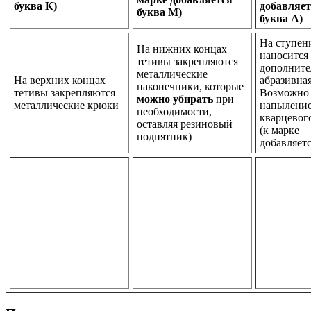
буква К)
добавляет
буква М)
буква А)
На ступен
На нижних концах
наносится
тетивы закрепляются
дополните
металлические
На верхних концах
абразивная
наконечники, которые
тетивы закрепляются
Возможно
можно убирать
при
металлические крюки
напылени
необходимости,
кварцевог
оставляя резиновый
(к марке
подпятник)
добавляетс