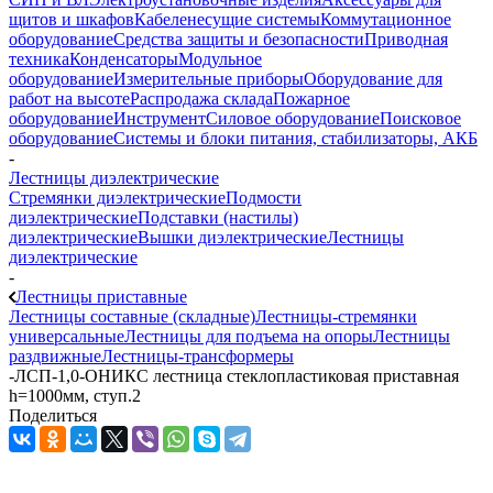
щитов и шкафов
Кабеленесущие системы
Коммутационное
оборудование
Средства защиты и безопасности
Приводная
техника
Конденсаторы
Модульное
оборудование
Измерительные приборы
Оборудование для
работ на высоте
Распродажа склада
Пожарное
оборудование
Инструмент
Силовое оборудование
Поисковое
оборудование
Системы и блоки питания, стабилизаторы, АКБ
-
Лестницы диэлектрические
Стремянки диэлектрические
Подмости
диэлектрические
Подставки (настилы)
диэлектрические
Вышки диэлектрические
Лестницы
диэлектрические
-
Лестницы приставные
Лестницы составные (складные)
Лестницы-стремянки
универсальные
Лестницы для подъема на опоры
Лестницы
раздвижные
Лестницы-трансформеры
-
ЛСП-1,0-ОНИКС лестница стеклопластиковая приставная
h=1000мм, ступ.2
Поделиться