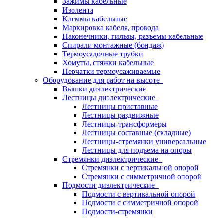
Зажимы кабельные
Изолента
Клеммы кабельные
Маркировка кабеля, провода
Наконечники, гильзы, разъемы кабельные
Спирали монтажные (бондаж)
Термоусадочные трубки
Хомуты, стяжки кабельные
Перчатки термоусаживаемые
Оборудование для работ на высоте
Вышки диэлектрические
Лестницы диэлектрические
Лестницы приставные
Лестницы раздвижные
Лестницы-трансформеры
Лестницы составные (складные)
Лестницы-стремянки универсальные
Лестницы для подъема на опоры
Стремянки диэлектрические
Стремянки с вертикальной опорой
Стремянки с симметричной опорой
Подмости диэлектрические
Подмости с вертикальной опорой
Подмости с симметричной опорой
Подмости-стремянки