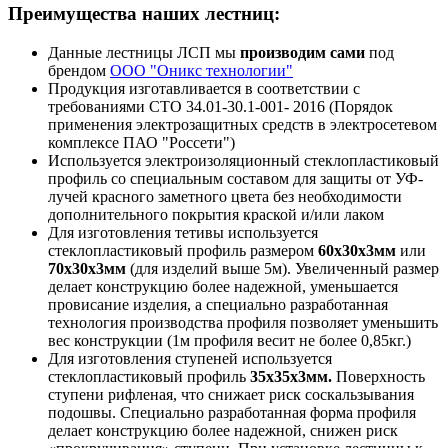
Преимущества наших лестниц:
Данные лестницы ЛСП мы
производим сами
под
брендом
ООО "Оникс технологии"
Продукция изготавливается в соответствии с
требованиями СТО 34.01-30.1-001- 2016 (Порядок
применения электрозащитных средств в электросетевом
комплексе ПАО "Россети")
Используется электроизоляционный стеклопластиковый
профиль со специальным составом для защиты от УФ-
лучей красного заметного цвета без необходимости
дополнительного покрытия краской и/или лаком
Для изготовления тетивы используется
стеклопластиковый профиль размером
60х30х3мм
или
70х30х3мм
(для изделий выше 5м). Увеличенный размер
делает конструкцию более надежной, уменьшается
провисание изделия, а специально разработанная
технология производства профиля позволяет уменьшить
вес конструкции (1м профиля весит не более 0,85кг.)
Для изготовления ступеней используется
стеклопластиковый профиль
35х35х3мм.
Поверхность
ступени рифленая, что снижает риск соскальзывания
подошвы. Специально разработанная форма профиля
делает конструкцию более надежной, снижен риск