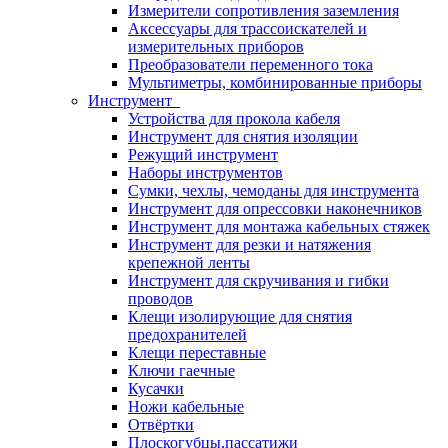
Измерители сопротивления заземления
Аксессуары для трассоискателей и
измерительных приборов
Преобразователи переменного тока
Мультиметры, комбинированные приборы
Инструмент
Устройства для прокола кабеля
Инструмент для снятия изоляции
Режущий инструмент
Наборы инструментов
Сумки, чехлы, чемоданы для инструмента
Инструмент для опрессовки наконечников
Инструмент для монтажа кабельных стяжек
Инструмент для резки и натяжения
крепежной ленты
Инструмент для скручивания и гибки
проводов
Клещи изолирующие для снятия
предохранителей
Клещи переставные
Ключи гаечные
Кусачки
Ножи кабельные
Отвёртки
Плоскогубцы,пассатижи