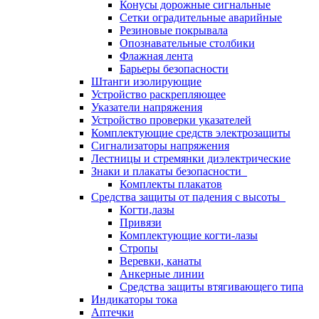
Конусы дорожные сигнальные
Сетки оградительные аварийные
Резиновые покрывала
Опознавательные столбики
Флажная лента
Барьеры безопасности
Штанги изолирующие
Устройство раскрепляющее
Указатели напряжения
Устройство проверки указателей
Комплектующие средств электрозащиты
Сигнализаторы напряжения
Лестницы и стремянки диэлектрические
Знаки и плакаты безопасности
Комплекты плакатов
Средства защиты от падения с высоты
Когти,лазы
Привязи
Комплектующие когти-лазы
Стропы
Веревки, канаты
Анкерные линии
Средства защиты втягивающего типа
Индикаторы тока
Аптечки