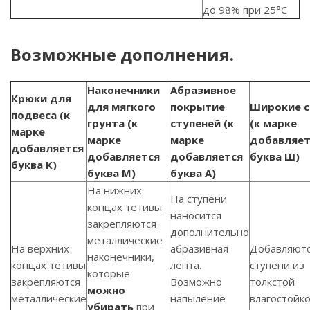
до 98% при 25°С
Возможные дополнения.
Наконечники
Абразивное
Крюки для
для мягкого
покрытие
Широкие с
подвеса (к
грунта (к
ступеней (к
(к марке
марке
марке
марке
добавляет
добавляется
добавляется
добавляется
буква Ш)
буква К)
буква М)
буква А)
На нижних
На ступени
концах тетивы
наносится
закрепляются
дополнительно
металлические
На верхних
абразивная
Добавляют
наконечники,
концах тетивы
лента.
ступени из
которые
закрепляются
Возможно
толкстой
можно
металлические
напыление
влагостойк
убирать
при