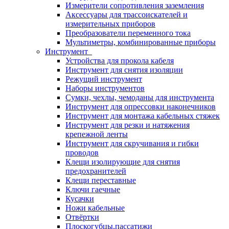
Измерители сопротивления заземления
Аксессуары для трассоискателей и
измерительных приборов
Преобразователи переменного тока
Мультиметры, комбинированные приборы
Инструмент
Устройства для прокола кабеля
Инструмент для снятия изоляции
Режущий инструмент
Наборы инструментов
Сумки, чехлы, чемоданы для инструмента
Инструмент для опрессовки наконечников
Инструмент для монтажа кабельных стяжек
Инструмент для резки и натяжения
крепежной ленты
Инструмент для скручивания и гибки
проводов
Клещи изолирующие для снятия
предохранителей
Клещи переставные
Ключи гаечные
Кусачки
Ножи кабельные
Отвёртки
Плоскогубцы,пассатижи