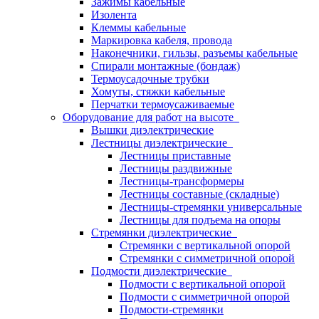
Зажимы кабельные
Изолента
Клеммы кабельные
Маркировка кабеля, провода
Наконечники, гильзы, разъемы кабельные
Спирали монтажные (бондаж)
Термоусадочные трубки
Хомуты, стяжки кабельные
Перчатки термоусаживаемые
Оборудование для работ на высоте
Вышки диэлектрические
Лестницы диэлектрические
Лестницы приставные
Лестницы раздвижные
Лестницы-трансформеры
Лестницы составные (складные)
Лестницы-стремянки универсальные
Лестницы для подъема на опоры
Стремянки диэлектрические
Стремянки с вертикальной опорой
Стремянки с симметричной опорой
Подмости диэлектрические
Подмости с вертикальной опорой
Подмости с симметричной опорой
Подмости-стремянки