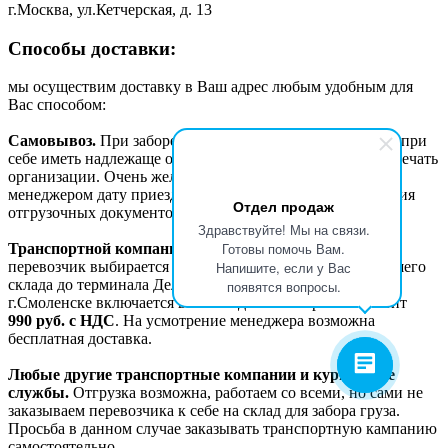
г.Москва, ул.Кетчерская, д. 13
Способы доставки:
мы осуществим доставку в Ваш адрес любым удобным для
Вас способом:
Самовывоз.
При заборе груза самовывозом необходимо при
себе иметь надлежаще оформленную доверенность или печать
организации. Очень желательно заранее согласовывать с
менеджером дату приезда для своевременного оформления
Отдел продаж
отгрузочных документов и подготовки самого груза.
Здравствуйте! Мы на связи.
Готовы помочь Вам.
Транспортной компанией Деловые линии.
Данный
Напишите, если у Вас
перевозчик выбирается «по-умолчанию». Доставка с нашего
склада до терминала Деловых линий в г. Москве или
появятся вопросы.
г.Смоленске включается в счет отдельной строкой и стоит
990
руб. с НДС
. На усмотрение менеджера возможна
бесплатная доставка.
Любые другие транспортные компании и курьерские
службы.
Отгрузка возможна, работаем со всеми, но сами не
заказываем перевозчика к себе на склад для забора груза.
Просьба в данном случае заказывать транспортную кампанию
самостоятельно.