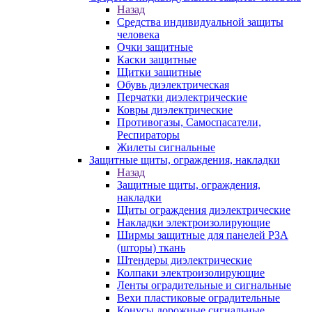
Назад
Средства индивидуальной защиты
человека
Очки защитные
Каски защитные
Щитки защитные
Обувь диэлектрическая
Перчатки диэлектрические
Ковры диэлектрические
Противогазы, Самоспасатели,
Респираторы
Жилеты сигнальные
Защитные щиты, ограждения, накладки
Назад
Защитные щиты, ограждения,
накладки
Щиты ограждения диэлектрические
Накладки электроизолирующие
Ширмы защитные для панелей РЗА
(шторы) ткань
Штендеры диэлектрические
Колпаки электроизолирующие
Ленты оградительные и сигнальные
Вехи пластиковые оградительные
Конусы дорожные сигнальные