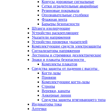
Конусы дорожные сигнальные
Сетки оградительные аварийные
Резиновые покрывала
Опознавательные столбики
Флажная лента
Барьеры безопасности
Штанги изолирующие
Устройство раскрепляющее
Указатели напряжения
Устройство проверки указателей
Комплектующие средств электрозащиты
Сигнализаторы напряжения
Лестницы и стремянки диэлектрические
Знаки и плакаты безопасности
Комплекты плакатов
Средства защиты от падения с высоты
Когти,лазы
Привязи
Комплектующие когти-лазы
Стропы
Веревки, канаты
Анкерные линии
Средства защиты втягивающего типа
Индикаторы тока
Аптечки