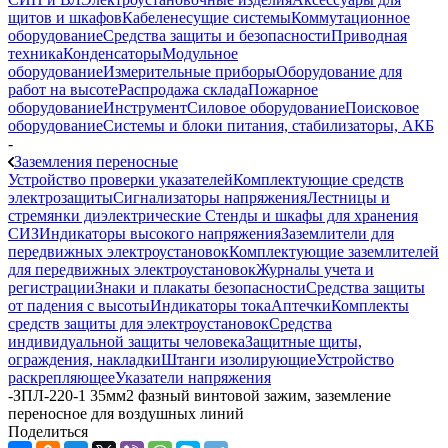
щитов и шкафов
Кабеленесущие системы
Коммутационное
оборудование
Средства защиты и безопасности
Приводная
техника
Конденсаторы
Модульное
оборудование
Измерительные приборы
Оборудование для
работ на высоте
Распродажа склада
Пожарное
оборудование
Инструмент
Силовое оборудование
Поисковое
оборудование
Системы и блоки питания, стабилизаторы, АКБ
-
Заземления переносные
Устройство проверки указателей
Комплектующие средств
электрозащиты
Сигнализаторы напряжения
Лестницы и
стремянки диэлектрические
Стенды и шкафы для хранения
СИЗ
Индикаторы высокого напряжения
Заземлители для
передвижных электроустановок
Комплектующие заземлителей
для передвижных электроустановок
Журналы учета и
регистрации
Знаки и плакаты безопасности
Средства защиты
от падения с высоты
Индикаторы тока
Аптечки
Комплекты
средств защиты для электроустановок
Средства
индивидуальной защиты человека
Защитные щиты,
ограждения, накладки
Штанги изолирующие
Устройство
раскрепляющее
Указатели напряжения
-
ЗПЛ-220-1 35мм2 фазный винтовой зажим, заземление
переносное для воздушных линий
Поделиться