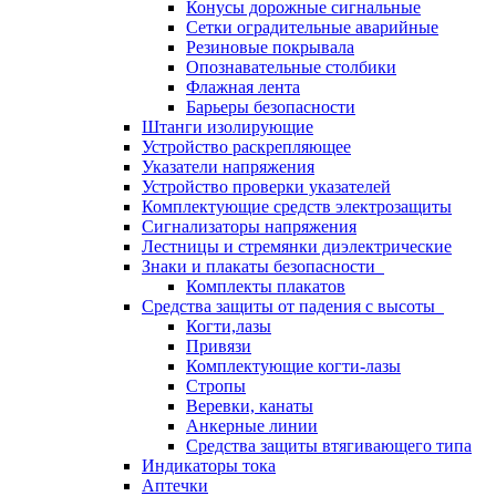
Конусы дорожные сигнальные
Сетки оградительные аварийные
Резиновые покрывала
Опознавательные столбики
Флажная лента
Барьеры безопасности
Штанги изолирующие
Устройство раскрепляющее
Указатели напряжения
Устройство проверки указателей
Комплектующие средств электрозащиты
Сигнализаторы напряжения
Лестницы и стремянки диэлектрические
Знаки и плакаты безопасности
Комплекты плакатов
Средства защиты от падения с высоты
Когти,лазы
Привязи
Комплектующие когти-лазы
Стропы
Веревки, канаты
Анкерные линии
Средства защиты втягивающего типа
Индикаторы тока
Аптечки