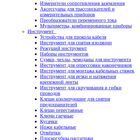
Измерители сопротивления заземления
Аксессуары для трассоискателей и
измерительных приборов
Преобразователи переменного тока
Мультиметры, комбинированные приборы
Инструмент
Устройства для прокола кабеля
Инструмент для снятия изоляции
Режущий инструмент
Наборы инструментов
Сумки, чехлы, чемоданы для инструмента
Инструмент для опрессовки наконечников
Инструмент для монтажа кабельных стяжек
Инструмент для резки и натяжения
крепежной ленты
Инструмент для скручивания и гибки
проводов
Клещи изолирующие для снятия
предохранителей
Клещи переставные
Ключи гаечные
Кусачки
Ножи кабельные
Отвёртки
Плоскогубцы,пассатижи