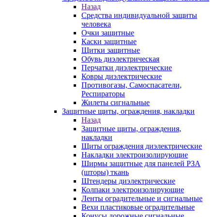
Назад
Средства индивидуальной защиты
человека
Очки защитные
Каски защитные
Щитки защитные
Обувь диэлектрическая
Перчатки диэлектрические
Ковры диэлектрические
Противогазы, Самоспасатели,
Респираторы
Жилеты сигнальные
Защитные щиты, ограждения, накладки
Назад
Защитные щиты, ограждения,
накладки
Щиты ограждения диэлектрические
Накладки электроизолирующие
Ширмы защитные для панелей РЗА
(шторы) ткань
Штендеры диэлектрические
Колпаки электроизолирующие
Ленты оградительные и сигнальные
Вехи пластиковые оградительные
Конусы дорожные сигнальные