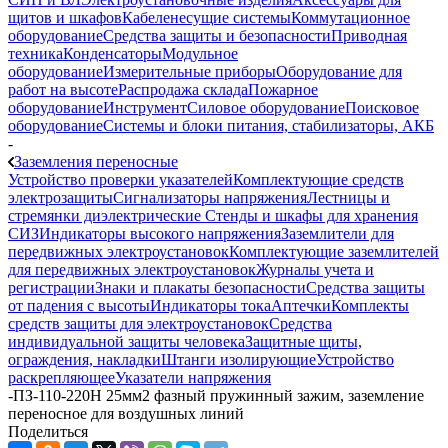
щитов и шкафов
Кабеленесущие системы
Коммутационное
оборудование
Средства защиты и безопасности
Приводная
техника
Конденсаторы
Модульное
оборудование
Измерительные приборы
Оборудование для
работ на высоте
Распродажа склада
Пожарное
оборудование
Инструмент
Силовое оборудование
Поисковое
оборудование
Системы и блоки питания, стабилизаторы, АКБ
-
Заземления переносные
Устройство проверки указателей
Комплектующие средств
электрозащиты
Сигнализаторы напряжения
Лестницы и
стремянки диэлектрические
Стенды и шкафы для хранения
СИЗ
Индикаторы высокого напряжения
Заземлители для
передвижных электроустановок
Комплектующие заземлителей
для передвижных электроустановок
Журналы учета и
регистрации
Знаки и плакаты безопасности
Средства защиты
от падения с высоты
Индикаторы тока
Аптечки
Комплекты
средств защиты для электроустановок
Средства
индивидуальной защиты человека
Защитные щиты,
ограждения, накладки
Штанги изолирующие
Устройство
раскрепляющее
Указатели напряжения
-
ПЗ-110-220Н 25мм2 фазный пружинный зажим, заземление
переносное для воздушных линий
Поделиться