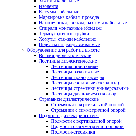
Зажимы кабельные
Изолента
Клеммы кабельные
Маркировка кабеля, провода
Наконечники, гильзы, разъемы кабельные
Спирали монтажные (бондаж)
Термоусадочные трубки
Хомуты, стяжки кабельные
Перчатки термоусаживаемые
Оборудование для работ на высоте
Вышки диэлектрические
Лестницы диэлектрические
Лестницы приставные
Лестницы раздвижные
Лестницы-трансформеры
Лестницы составные (складные)
Лестницы-стремянки универсальные
Лестницы для подъема на опоры
Стремянки диэлектрические
Стремянки с вертикальной опорой
Стремянки с симметричной опорой
Подмости диэлектрические
Подмости с вертикальной опорой
Подмости с симметричной опорой
Подмости-стремянки