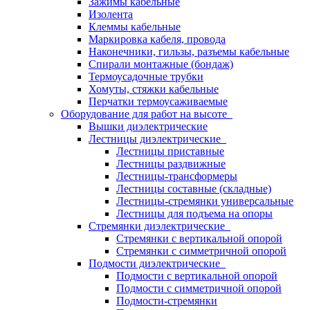
Зажимы кабельные
Изолента
Клеммы кабельные
Маркировка кабеля, провода
Наконечники, гильзы, разъемы кабельные
Спирали монтажные (бондаж)
Термоусадочные трубки
Хомуты, стяжки кабельные
Перчатки термоусаживаемые
Оборудование для работ на высоте
Вышки диэлектрические
Лестницы диэлектрические
Лестницы приставные
Лестницы раздвижные
Лестницы-трансформеры
Лестницы составные (складные)
Лестницы-стремянки универсальные
Лестницы для подъема на опоры
Стремянки диэлектрические
Стремянки с вертикальной опорой
Стремянки с симметричной опорой
Подмости диэлектрические
Подмости с вертикальной опорой
Подмости с симметричной опорой
Подмости-стремянки