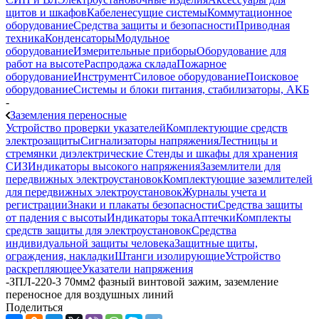
щитов и шкафов
Кабеленесущие системы
Коммутационное
оборудование
Средства защиты и безопасности
Приводная
техника
Конденсаторы
Модульное
оборудование
Измерительные приборы
Оборудование для
работ на высоте
Распродажа склада
Пожарное
оборудование
Инструмент
Силовое оборудование
Поисковое
оборудование
Системы и блоки питания, стабилизаторы, АКБ
-
Заземления переносные
Устройство проверки указателей
Комплектующие средств
электрозащиты
Сигнализаторы напряжения
Лестницы и
стремянки диэлектрические
Стенды и шкафы для хранения
СИЗ
Индикаторы высокого напряжения
Заземлители для
передвижных электроустановок
Комплектующие заземлителей
для передвижных электроустановок
Журналы учета и
регистрации
Знаки и плакаты безопасности
Средства защиты
от падения с высоты
Индикаторы тока
Аптечки
Комплекты
средств защиты для электроустановок
Средства
индивидуальной защиты человека
Защитные щиты,
ограждения, накладки
Штанги изолирующие
Устройство
раскрепляющее
Указатели напряжения
-
ЗПЛ-220-3 70мм2 фазный винтовой зажим, заземление
переносное для воздушных линий
Поделиться