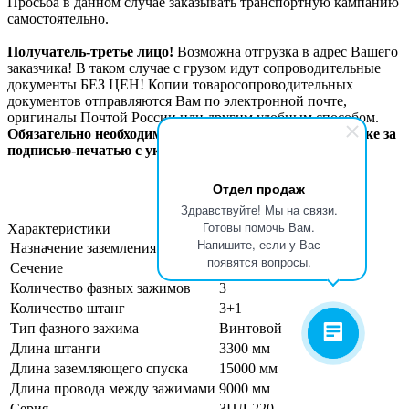
Просьба в данном случае заказывать транспортную кампанию
самостоятельно.
Получатель-третье лицо!
Возможна отгрузка в адрес Вашего
заказчика! В таком случае с грузом идут сопроводительные
документы БЕЗ ЦЕН! Копии товаросопроводительных
документов отправляются Вам по электронной почте,
оригиналы Почтой России или другим удобным способом.
Обязательно необходимо официальное письмо на бланке за
подписью-печатью с указанием данных по отгрузке.
Отдел продаж
Здравствуйте! Мы на связи.
Готовы помочь Вам.
Характеристики
Напишите, если у Вас
Назначение заземления
для ВЛ
появятся вопросы.
Сечение
25 мм2
Количество фазных зажимов
3
Количество штанг
3+1
Тип фазного зажима
Винтовой
Длина штанги
3300 мм
Длина заземляющего спуска
15000 мм
Длина провода между зажимами
9000 мм
Серия
ЗПЛ-220