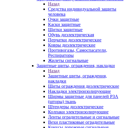
Назад
Средства индивидуальной защиты
человека
Очки защитные
Каски защитные
Щитки защитные
Обувь диэлектрическая
Перчатки диэлектрические
Ковры диэлектрические
Противогазы, Самоспасатели,
Респираторы
Жилеты сигнальные
Защитные щиты, ограждения, накладки
Назад
Защитные щиты, ограждения,
накладки
Щиты ограждения диэлектрические
Накладки электроизолирующие
Ширмы защитные для панелей РЗА
(шторы) ткань
Штендеры диэлектрические
Колпаки электроизолирующие
Ленты оградительные и сигнальные
Вехи пластиковые оградительные
Конусы дорожные сигнальные