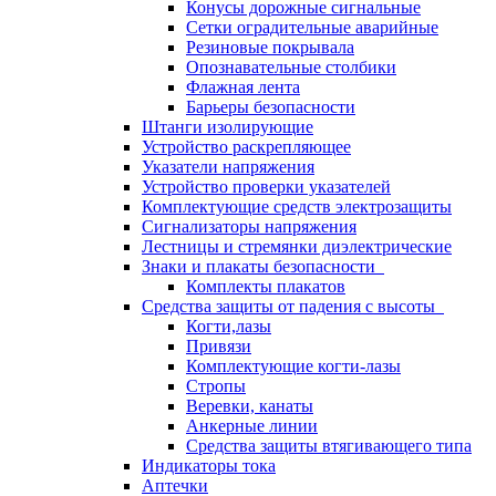
Конусы дорожные сигнальные
Сетки оградительные аварийные
Резиновые покрывала
Опознавательные столбики
Флажная лента
Барьеры безопасности
Штанги изолирующие
Устройство раскрепляющее
Указатели напряжения
Устройство проверки указателей
Комплектующие средств электрозащиты
Сигнализаторы напряжения
Лестницы и стремянки диэлектрические
Знаки и плакаты безопасности
Комплекты плакатов
Средства защиты от падения с высоты
Когти,лазы
Привязи
Комплектующие когти-лазы
Стропы
Веревки, канаты
Анкерные линии
Средства защиты втягивающего типа
Индикаторы тока
Аптечки