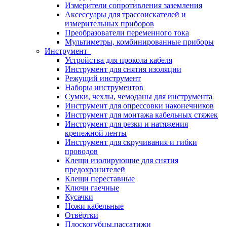
Измерители сопротивления заземления
Аксессуары для трассоискателей и
измерительных приборов
Преобразователи переменного тока
Мультиметры, комбинированные приборы
Инструмент
Устройства для прокола кабеля
Инструмент для снятия изоляции
Режущий инструмент
Наборы инструментов
Сумки, чехлы, чемоданы для инструмента
Инструмент для опрессовки наконечников
Инструмент для монтажа кабельных стяжек
Инструмент для резки и натяжения
крепежной ленты
Инструмент для скручивания и гибки
проводов
Клещи изолирующие для снятия
предохранителей
Клещи переставные
Ключи гаечные
Кусачки
Ножи кабельные
Отвёртки
Плоскогубцы,пассатижи