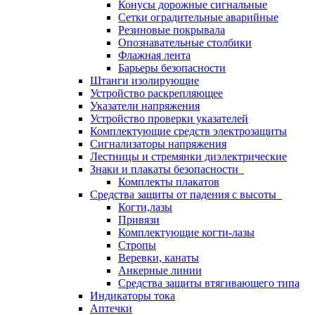
Конусы дорожные сигнальные
Сетки оградительные аварийные
Резиновые покрывала
Опознавательные столбики
Флажная лента
Барьеры безопасности
Штанги изолирующие
Устройство раскрепляющее
Указатели напряжения
Устройство проверки указателей
Комплектующие средств электрозащиты
Сигнализаторы напряжения
Лестницы и стремянки диэлектрические
Знаки и плакаты безопасности
Комплекты плакатов
Средства защиты от падения с высоты
Когти,лазы
Привязи
Комплектующие когти-лазы
Стропы
Веревки, канаты
Анкерные линии
Средства защиты втягивающего типа
Индикаторы тока
Аптечки