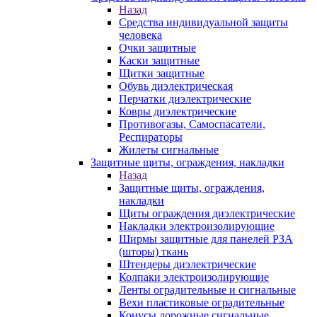
Назад
Средства индивидуальной защиты
человека
Очки защитные
Каски защитные
Щитки защитные
Обувь диэлектрическая
Перчатки диэлектрические
Ковры диэлектрические
Противогазы, Самоспасатели,
Респираторы
Жилеты сигнальные
Защитные щиты, ограждения, накладки
Назад
Защитные щиты, ограждения,
накладки
Щиты ограждения диэлектрические
Накладки электроизолирующие
Ширмы защитные для панелей РЗА
(шторы) ткань
Штендеры диэлектрические
Колпаки электроизолирующие
Ленты оградительные и сигнальные
Вехи пластиковые оградительные
Конусы дорожные сигнальные