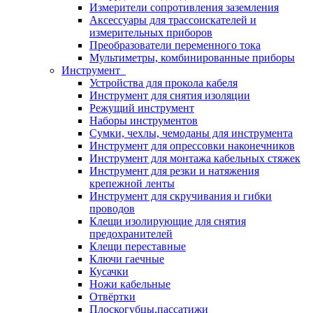
Измерители сопротивления заземления
Аксессуары для трассоискателей и
измерительных приборов
Преобразователи переменного тока
Мультиметры, комбинированные приборы
Инструмент
Устройства для прокола кабеля
Инструмент для снятия изоляции
Режущий инструмент
Наборы инструментов
Сумки, чехлы, чемоданы для инструмента
Инструмент для опрессовки наконечников
Инструмент для монтажа кабельных стяжек
Инструмент для резки и натяжения
крепежной ленты
Инструмент для скручивания и гибки
проводов
Клещи изолирующие для снятия
предохранителей
Клещи переставные
Ключи гаечные
Кусачки
Ножи кабельные
Отвёртки
Плоскогубцы,пассатижи