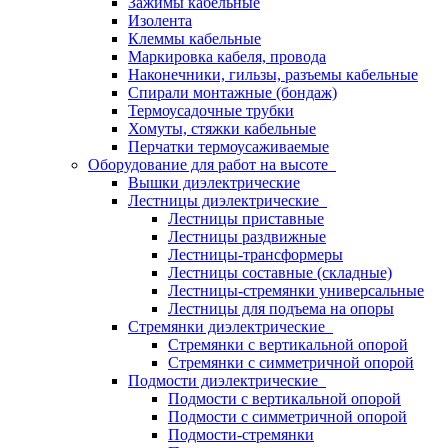
Зажимы кабельные
Изолента
Клеммы кабельные
Маркировка кабеля, провода
Наконечники, гильзы, разъемы кабельные
Спирали монтажные (бондаж)
Термоусадочные трубки
Хомуты, стяжки кабельные
Перчатки термоусаживаемые
Оборудование для работ на высоте
Вышки диэлектрические
Лестницы диэлектрические
Лестницы приставные
Лестницы раздвижные
Лестницы-трансформеры
Лестницы составные (складные)
Лестницы-стремянки универсальные
Лестницы для подъема на опоры
Стремянки диэлектрические
Стремянки с вертикальной опорой
Стремянки с симметричной опорой
Подмости диэлектрические
Подмости с вертикальной опорой
Подмости с симметричной опорой
Подмости-стремянки