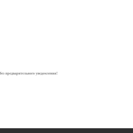
мируемая
В наличии (27)
уточнить сроки
емянку
ить сроки
44
руб.
/
697.23
руб.
/
т
500
руб.
/шт
пар
без предварительного уведом
ления!