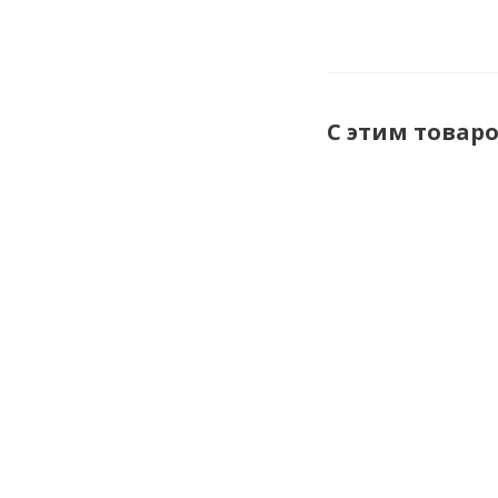
С этим товар
Услуги по
испытанию
указателя
низкого