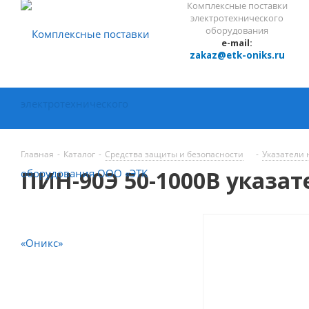
Комплексные поставки
электротехнического
оборудования
e-mail:
zakaz@etk-oniks.ru
Главная
-
Каталог
-
Средства защиты и безопасности
-
Указатели
ПИН-90Э 50-1000В указа