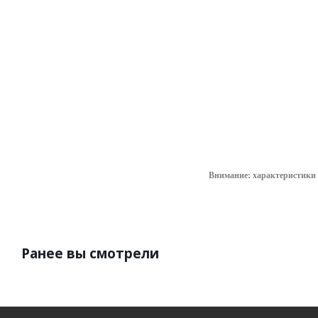
напряжения
уточнить сроки
565.16
руб.
/
шт
Внимание: характеристики 
Ранее вы смотрели