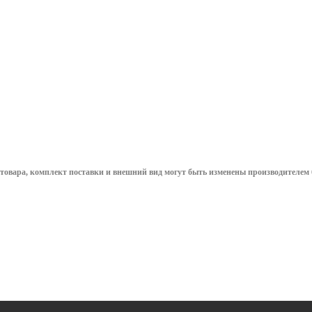
проверки
трансфор
совпадения фаз
в стр
уточнить сроки
уточн
565.16
руб.
/
12 507.
шт
ш
товара, комплект поставки и внешний вид могут быть изменены производителем 