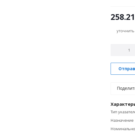
50 Гц напр
переменног
258.21
уточнить
Отправ
Поделит
Характер
Тип указател
Назначение
Номинально