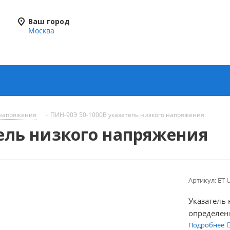
Ваш город
Москва
 напряжения
-
ПИН-90Э 50-1000В указатель низкого напряжения
тель низкого напряжения
Артикул:
ET-
Указатель
определен
электроус
Подробнее