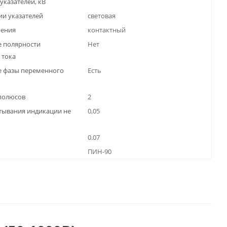
указателей, кВ
ии указателей
световая
рения
контактный
 полярности
Нет
 тока
е фазы переменного
Есть
полюсов
2
тывания индикации не
0,05
0.07
ПИН-90