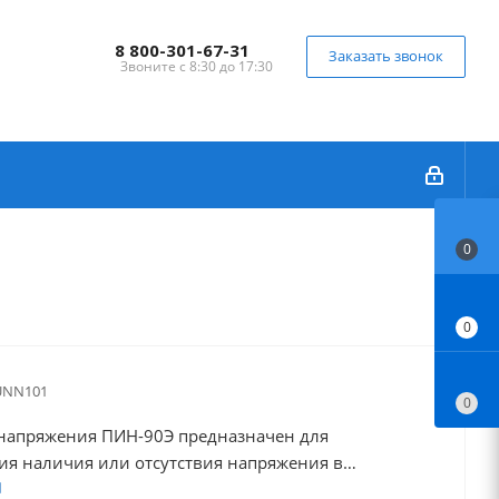
8 800-301-67-31
Заказать звонок
Звоните с 8:30 до 17:30
0
0
UNN101
0
 напряжения ПИН-90Э предназначен для
ия наличия или отсутствия напряжения в
тановках переменного тока промышленной частоты