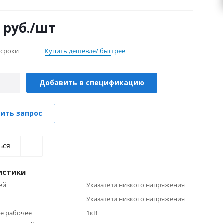
яжением от 50 до 1000 Вольт, а так же фазы
о тока.
руб.
/шт
 сроки
Купить дешевле/ быстрее
Добавить в спецификацию
ить запрос
ься
истики
ей
Указатели низкого напряжения
Указатели низкого напряжения
е рабочее
1кВ