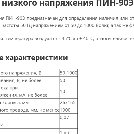
 низкого напряжения ПИН-90Э 
ия ПИН-90Э предназначен для определения наличия или от
астоты 50 Гц напряжением от 50 до 1000 Вольт, а так же ф
и: температура воздуха от - 45°С до + 40°С, относительная 
е характеристики
ого напряжения, В
50-1000
вания, В, не более
50
тока при
10
яжения, мА, не более
 корпуса, мм
26х165
ого провода, мм, не менее
1000
0,07
КИ
1 шт.