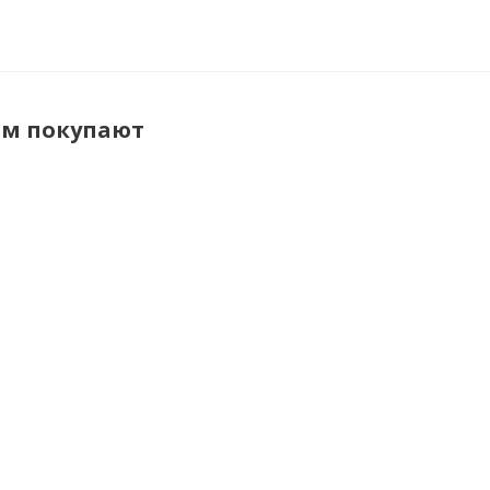
ом покупают
Услуги по
Кусачки
ЛСПТС-2х
испытанию
боковые 160 до
лест
указателя
1000В
стеклопл
напряжения для
прист
уточнить сроки