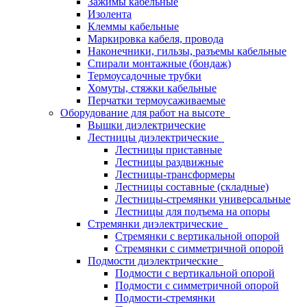
Зажимы кабельные
Изолента
Клеммы кабельные
Маркировка кабеля, провода
Наконечники, гильзы, разъемы кабельные
Спирали монтажные (бондаж)
Термоусадочные трубки
Хомуты, стяжки кабельные
Перчатки термоусаживаемые
Оборудование для работ на высоте
Вышки диэлектрические
Лестницы диэлектрические
Лестницы приставные
Лестницы раздвижные
Лестницы-трансформеры
Лестницы составные (складные)
Лестницы-стремянки универсальные
Лестницы для подъема на опоры
Стремянки диэлектрические
Стремянки с вертикальной опорой
Стремянки с симметричной опорой
Подмости диэлектрические
Подмости с вертикальной опорой
Подмости с симметричной опорой
Подмости-стремянки