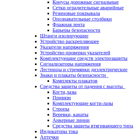
Конусы дорожные сигнальные
Сетки оградительные аварийные
Резиновые покрывала
Опознавательные столбики
Флажная лента
Барьеры безопасности
Штанги изолирующие
Устройство раскрепляющее
Указатели напряжения
Устройство проверки указателей
Комплектующие средств электрозащиты
Сигнализаторы напряжения
Лестницы и стремянки диэлектрические
Знаки и плакаты безопасности
Комплекты плакатов
Средства защиты от падения с высоты
Когти,лазы
Привязи
Комплектующие когти-лазы
Стропы
Веревки, канаты
Анкерные линии
Средства защиты втягивающего типа
Индикаторы тока
Аптечки