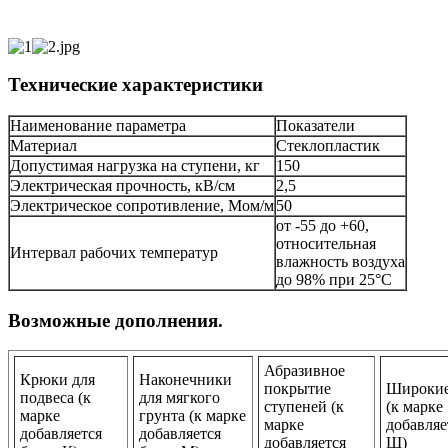
Технические характеристики
Наименование параметра
Показатели
Материал
Стеклопластик
Допустимая нагрузка на ступени, кг
150
Электрическая прочность, кВ/см
2,5
Электрическое сопротивление, Мом/м
50
от -55 до +60,
относительная
Интервал рабочих температур
влажность воздуха
до 98% при 25°С
Возможные дополнения.
Абразивное
Крюки для
Наконечники
покрытие
Широкие
подвеса (к
для мягкого
ступеней (к
(к марке
марке
грунта (к марке
марке
добавляе
добавляется
добавляется
добавляется
Ш)