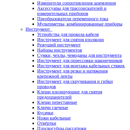
Измерители сопротивления заземления
Аксессуары для трассоискателей и
измерительных приборов
Преобразователи переменного тока
Мультиметры, комбинированные приборы
Инструмент
Устройства для прокола кабеля
Инструмент для снятия изоляции
Режущий инструмент
Наборы инструментов
Сумки, чехлы, чемоданы для инструмента
Инструмент для опрессовки наконечников
Инструмент для монтажа кабельных стяжек
Инструмент для резки и натяжения
крепежной ленты
Инструмент для скручивания и гибки
проводов
Клещи изолирующие для снятия
предохранителей
Клещи переставные
Ключи гаечные
Кусачки
Ножи кабельные
Отвёртки
Плоскогубцы,пассатижи