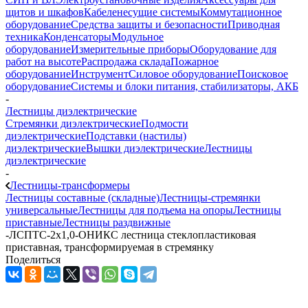
щитов и шкафов
Кабеленесущие системы
Коммутационное
оборудование
Средства защиты и безопасности
Приводная
техника
Конденсаторы
Модульное
оборудование
Измерительные приборы
Оборудование для
работ на высоте
Распродажа склада
Пожарное
оборудование
Инструмент
Силовое оборудование
Поисковое
оборудование
Системы и блоки питания, стабилизаторы, АКБ
-
Лестницы диэлектрические
Стремянки диэлектрические
Подмости
диэлектрические
Подставки (настилы)
диэлектрические
Вышки диэлектрические
Лестницы
диэлектрические
-
Лестницы-трансформеры
Лестницы составные (складные)
Лестницы-стремянки
универсальные
Лестницы для подъема на опоры
Лестницы
приставные
Лестницы раздвижные
-
ЛСПТС-2х1,0-ОНИКС лестница стеклопластиковая
приставная, трансформируемая в стремянку
Поделиться