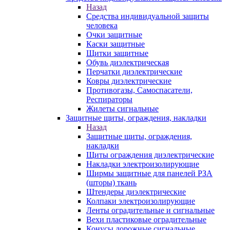
Назад
Средства индивидуальной защиты
человека
Очки защитные
Каски защитные
Щитки защитные
Обувь диэлектрическая
Перчатки диэлектрические
Ковры диэлектрические
Противогазы, Самоспасатели,
Респираторы
Жилеты сигнальные
Защитные щиты, ограждения, накладки
Назад
Защитные щиты, ограждения,
накладки
Щиты ограждения диэлектрические
Накладки электроизолирующие
Ширмы защитные для панелей РЗА
(шторы) ткань
Штендеры диэлектрические
Колпаки электроизолирующие
Ленты оградительные и сигнальные
Вехи пластиковые оградительные
Конусы дорожные сигнальные