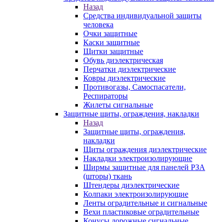
Назад
Средства индивидуальной защиты
человека
Очки защитные
Каски защитные
Щитки защитные
Обувь диэлектрическая
Перчатки диэлектрические
Ковры диэлектрические
Противогазы, Самоспасатели,
Респираторы
Жилеты сигнальные
Защитные щиты, ограждения, накладки
Назад
Защитные щиты, ограждения,
накладки
Щиты ограждения диэлектрические
Накладки электроизолирующие
Ширмы защитные для панелей РЗА
(шторы) ткань
Штендеры диэлектрические
Колпаки электроизолирующие
Ленты оградительные и сигнальные
Вехи пластиковые оградительные
Конусы дорожные сигнальные