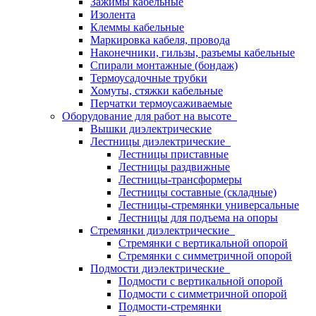
Зажимы кабельные
Изолента
Клеммы кабельные
Маркировка кабеля, провода
Наконечники, гильзы, разъемы кабельные
Спирали монтажные (бондаж)
Термоусадочные трубки
Хомуты, стяжки кабельные
Перчатки термоусаживаемые
Оборудование для работ на высоте
Вышки диэлектрические
Лестницы диэлектрические
Лестницы приставные
Лестницы раздвижные
Лестницы-трансформеры
Лестницы составные (складные)
Лестницы-стремянки универсальные
Лестницы для подъема на опоры
Стремянки диэлектрические
Стремянки с вертикальной опорой
Стремянки с симметричной опорой
Подмости диэлектрические
Подмости с вертикальной опорой
Подмости с симметричной опорой
Подмости-стремянки