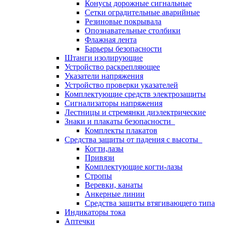
Конусы дорожные сигнальные
Сетки оградительные аварийные
Резиновые покрывала
Опознавательные столбики
Флажная лента
Барьеры безопасности
Штанги изолирующие
Устройство раскрепляющее
Указатели напряжения
Устройство проверки указателей
Комплектующие средств электрозащиты
Сигнализаторы напряжения
Лестницы и стремянки диэлектрические
Знаки и плакаты безопасности
Комплекты плакатов
Средства защиты от падения с высоты
Когти,лазы
Привязи
Комплектующие когти-лазы
Стропы
Веревки, канаты
Анкерные линии
Средства защиты втягивающего типа
Индикаторы тока
Аптечки