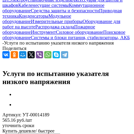
шкафов
Кабеленесущие системы
Коммутационное
оборудование
Средства защиты и безопасности
Приводная
техника
Конденсаторы
Модульное
оборудование
Измерительные приборы
Оборудование для
работ на высоте
Распродажа склада
Пожарное
оборудование
Инструмент
Силовое оборудование
Поисковое
оборудование
Системы и блоки питания, стабилизаторы, АКБ
-
Услуги по испытанию указателя низкого напряжения
Поделиться
Услуги по испытанию указателя
низкого напряжения
Артикул:
УТ-00014189
565.16
руб.
/шт
уточнить сроки
Купить дешевле/ быстрее