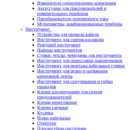
Измерители сопротивления заземления
Аксессуары для трассоискателей и
измерительных приборов
Преобразователи переменного тока
Мультиметры, комбинированные приборы
Инструмент
Устройства для прокола кабеля
Инструмент для снятия изоляции
Режущий инструмент
Наборы инструментов
Сумки, чехлы, чемоданы для инструмента
Инструмент для опрессовки наконечников
Инструмент для монтажа кабельных стяжек
Инструмент для резки и натяжения
крепежной ленты
Инструмент для скручивания и гибки
проводов
Клещи изолирующие для снятия
предохранителей
Клещи переставные
Ключи гаечные
Кусачки
Ножи кабельные
Отвёртки
Плоскогубцы,пассатижи