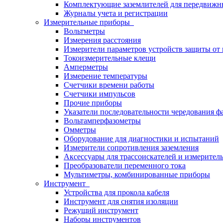
Комплектующие заземлителей для передвижн
Журналы учета и регистрации
Измерительные приборы
Вольтметры
Измерения расстояния
Измерители параметров устройств защиты о
Токоизмерительные клещи
Амперметры
Измерение температуры
Счетчики времени работы
Счетчики импульсов
Прочие приборы
Указатели последовательности чередования ф
Вольтамперфазометры
Омметры
Оборудование для диагностики и испытаний
Измерители сопротивления заземления
Аксессуары для трассоискателей и измерител
Преобразователи переменного тока
Мультиметры, комбинированные приборы
Инструмент
Устройства для прокола кабеля
Инструмент для снятия изоляции
Режущий инструмент
Наборы инструментов