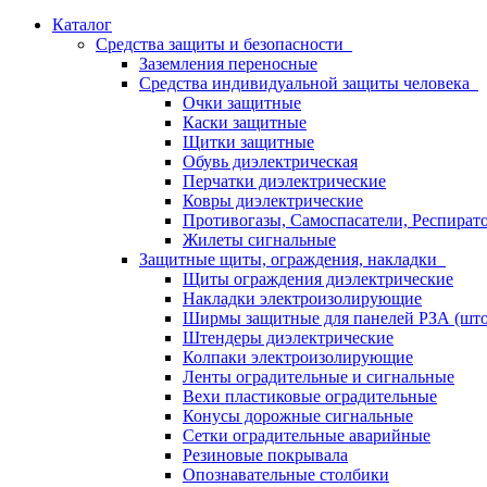
Каталог
Средства защиты и безопасности
Заземления переносные
Средства индивидуальной защиты человека
Очки защитные
Каски защитные
Щитки защитные
Обувь диэлектрическая
Перчатки диэлектрические
Ковры диэлектрические
Противогазы, Самоспасатели, Респират
Жилеты сигнальные
Защитные щиты, ограждения, накладки
Щиты ограждения диэлектрические
Накладки электроизолирующие
Ширмы защитные для панелей РЗА (што
Штендеры диэлектрические
Колпаки электроизолирующие
Ленты оградительные и сигнальные
Вехи пластиковые оградительные
Конусы дорожные сигнальные
Сетки оградительные аварийные
Резиновые покрывала
Опознавательные столбики