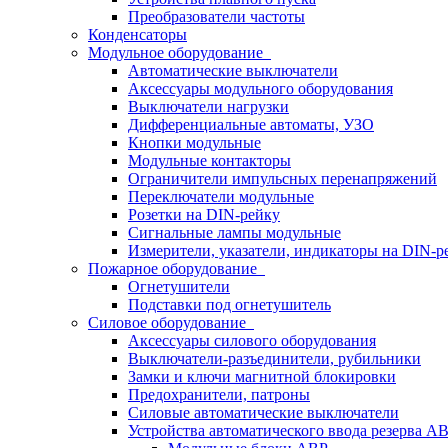
Преобразователи частоты
Конденсаторы
Модульное оборудование
Автоматические выключатели
Аксессуары модульного оборудования
Выключатели нагрузки
Дифференциальные автоматы, УЗО
Кнопки модульные
Модульные контакторы
Ограничители импульсных перенапряжений
Переключатели модульные
Розетки на DIN-рейку
Сигнальные лампы модульные
Измерители, указатели, индикаторы на DIN-р
Пожарное оборудование
Огнетушители
Подставки под огнетушитель
Силовое оборудование
Аксессуары силового оборудования
Выключатели-разъединители, рубильники
Замки и ключи магнитной блокировки
Предохранители, патроны
Силовые автоматические выключатели
Устройства автоматического ввода резерва 