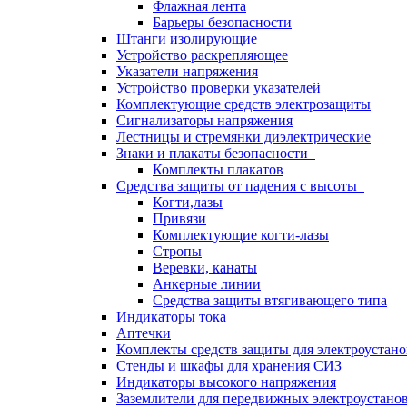
Флажная лента
Барьеры безопасности
Штанги изолирующие
Устройство раскрепляющее
Указатели напряжения
Устройство проверки указателей
Комплектующие средств электрозащиты
Сигнализаторы напряжения
Лестницы и стремянки диэлектрические
Знаки и плакаты безопасности
Комплекты плакатов
Средства защиты от падения с высоты
Когти,лазы
Привязи
Комплектующие когти-лазы
Стропы
Веревки, канаты
Анкерные линии
Средства защиты втягивающего типа
Индикаторы тока
Аптечки
Комплекты средств защиты для электроустан
Стенды и шкафы для хранения СИЗ
Индикаторы высокого напряжения
Заземлители для передвижных электроустано