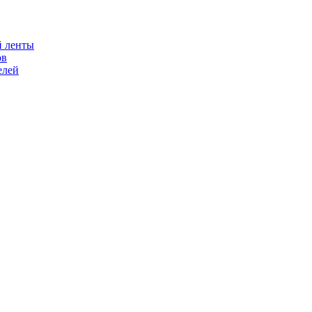
й ленты
ов
елей