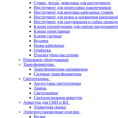
Сумки, чехлы, чемоданы для инструмента
Инструмент для опрессовки наконечников
Инструмент для монтажа кабельных стяжек
Инструмент для резки и натяжения крепежно
Инструмент для скручивания и гибки провод
Клещи изолирующие для снятия предохранит
Клещи переставные
Ключи гаечные
Кусачки
Ножи кабельные
Отвёртки
Плоскогубцы,пассатижи
Поисковое оборудование
Трансформаторы
Трансформаторы напряжения
Силовые трансформаторы
Светотехника
Аксессуары светотехники
Лампы
Светильники
Светосигнальная арматура
Арматура для СИП и ВЛ
Термитная сварка
Электроустановочные изделия
Вилки