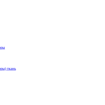
оры
ры) ткань