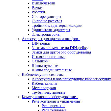
Выключатели
Рамки
Розетки
Светорегуляторы
Силовые разъемы
Тройники, адаптеры, колодки
Удлинители, адаптеры
Электропатроны
Аксессуары для щитов и шкафов
DIN-рейки
Зажимы клеммные на DIN-рейку
Замки для щитового оборудования
Изоляторы шинные
Сальники
Шины нулевые
Шины соединительные
Кабеленесущие системы
Аксессуары и комплектующие кабеленесущих
Кабель-каналы
Металлорукав
Трубы пластиковые
Коммутационное оборудование
Реле контроля и управления
Реле времени
Реле тепловые