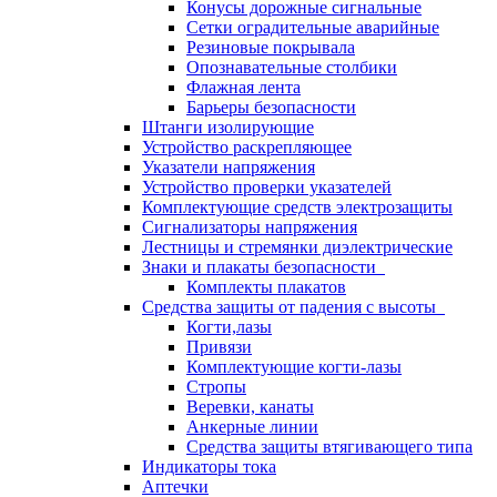
Конусы дорожные сигнальные
Сетки оградительные аварийные
Резиновые покрывала
Опознавательные столбики
Флажная лента
Барьеры безопасности
Штанги изолирующие
Устройство раскрепляющее
Указатели напряжения
Устройство проверки указателей
Комплектующие средств электрозащиты
Сигнализаторы напряжения
Лестницы и стремянки диэлектрические
Знаки и плакаты безопасности
Комплекты плакатов
Средства защиты от падения с высоты
Когти,лазы
Привязи
Комплектующие когти-лазы
Стропы
Веревки, канаты
Анкерные линии
Средства защиты втягивающего типа
Индикаторы тока
Аптечки