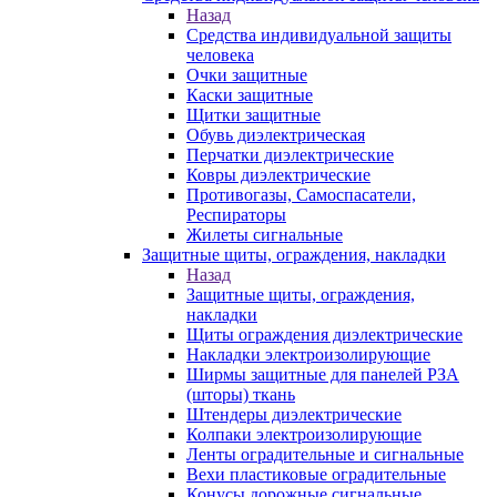
Назад
Средства индивидуальной защиты
человека
Очки защитные
Каски защитные
Щитки защитные
Обувь диэлектрическая
Перчатки диэлектрические
Ковры диэлектрические
Противогазы, Самоспасатели,
Респираторы
Жилеты сигнальные
Защитные щиты, ограждения, накладки
Назад
Защитные щиты, ограждения,
накладки
Щиты ограждения диэлектрические
Накладки электроизолирующие
Ширмы защитные для панелей РЗА
(шторы) ткань
Штендеры диэлектрические
Колпаки электроизолирующие
Ленты оградительные и сигнальные
Вехи пластиковые оградительные
Конусы дорожные сигнальные