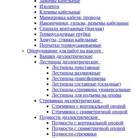
Зажимы кабельные
Изолента
Клеммы кабельные
Маркировка кабеля, провода
Наконечники, гильзы, разъемы кабельные
Спирали монтажные (бондаж)
Термоусадочные трубки
Хомуты, стяжки кабельные
Перчатки термоусаживаемые
Оборудование для работ на высоте
Вышки диэлектрические
Лестницы диэлектрические
Лестницы приставные
Лестницы раздвижные
Лестницы-трансформеры
Лестницы составные (складные)
Лестницы-стремянки универсальные
Лестницы для подъема на опоры
Стремянки диэлектрические
Стремянки с вертикальной опорой
Стремянки с симметричной опорой
Подмости диэлектрические
Подмости с вертикальной опорой
Подмости с симметричной опорой
Подмости-стремянки