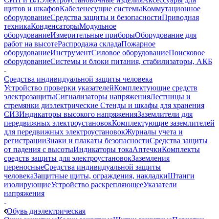
щитов и шкафов
Кабеленесущие системы
Коммутационное
оборудование
Средства защиты и безопасности
Приводная
техника
Конденсаторы
Модульное
оборудование
Измерительные приборы
Оборудование для
работ на высоте
Распродажа склада
Пожарное
оборудование
Инструмент
Силовое оборудование
Поисковое
оборудование
Системы и блоки питания, стабилизаторы, АКБ
-
Средства индивидуальной защиты человека
Устройство проверки указателей
Комплектующие средств
электрозащиты
Сигнализаторы напряжения
Лестницы и
стремянки диэлектрические
Стенды и шкафы для хранения
СИЗ
Индикаторы высокого напряжения
Заземлители для
передвижных электроустановок
Комплектующие заземлителей
для передвижных электроустановок
Журналы учета и
регистрации
Знаки и плакаты безопасности
Средства защиты
от падения с высоты
Индикаторы тока
Аптечки
Комплекты
средств защиты для электроустановок
Заземления
переносные
Средства индивидуальной защиты
человека
Защитные щиты, ограждения, накладки
Штанги
изолирующие
Устройство раскрепляющее
Указатели
напряжения
-
Обувь диэлектрическая