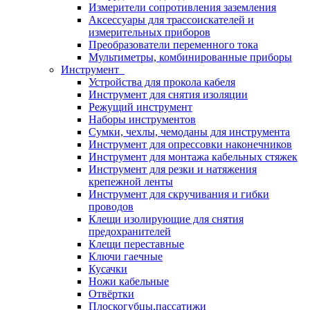
Измерители сопротивления заземления
Аксессуары для трассоискателей и
измерительных приборов
Преобразователи переменного тока
Мультиметры, комбинированные приборы
Инструмент
Устройства для прокола кабеля
Инструмент для снятия изоляции
Режущий инструмент
Наборы инструментов
Сумки, чехлы, чемоданы для инструмента
Инструмент для опрессовки наконечников
Инструмент для монтажа кабельных стяжек
Инструмент для резки и натяжения
крепежной ленты
Инструмент для скручивания и гибки
проводов
Клещи изолирующие для снятия
предохранителей
Клещи переставные
Ключи гаечные
Кусачки
Ножи кабельные
Отвёртки
Плоскогубцы,пассатижи