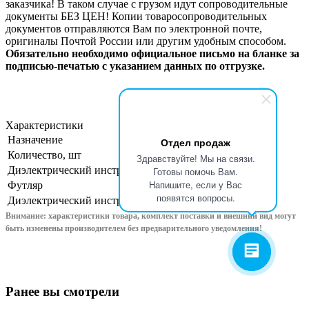
заказчика! В таком случае с грузом идут сопроводительные
документы БЕЗ ЦЕН! Копии товаросопроводительных
документов отправляются Вам по электронной почте,
оригиналы Почтой России или другим удобным способом.
Обязательно необходимо официальное письмо на бланке за
подписью-печатью с указанием данных по отгрузке.
Характеристики
Назначение
электромонтажный
Отдел продаж
Количество, шт
26
Здравствуйте! Мы на связи.
Диэлектрический инструмент
да
Готовы помочь Вам.
Напишите, если у Вас
Футляр
сумка
появятся вопросы.
Диэлектрический инструмент
да
Внимание: характеристики товара, комплект поставки и внешний вид могут
быть изменены производителем без предварительного уведом
ления!
Ранее вы смотрели