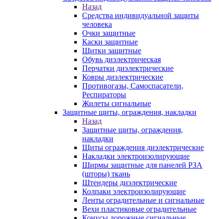
Назад
Средства индивидуальной защиты
человека
Очки защитные
Каски защитные
Щитки защитные
Обувь диэлектрическая
Перчатки диэлектрические
Ковры диэлектрические
Противогазы, Самоспасатели,
Респираторы
Жилеты сигнальные
Защитные щиты, ограждения, накладки
Назад
Защитные щиты, ограждения,
накладки
Щиты ограждения диэлектрические
Накладки электроизолирующие
Ширмы защитные для панелей РЗА
(шторы) ткань
Штендеры диэлектрические
Колпаки электроизолирующие
Ленты оградительные и сигнальные
Вехи пластиковые оградительные
Конусы дорожные сигнальные