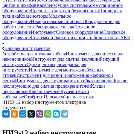
щитов и шкафов
Кабеленесущие системы
Коммутационное
оборудование
Средства защиты и безопасности
Приводная
техника
Конденсаторы
Модульное
оборудование
Измерительные приборы
Оборудование для
работ на высоте
Распродажа склада
Пожарное
оборудование
Инструмент
Силовое оборудование
Поисковое
оборудование
Системы и блоки питания, стабилизаторы, АКБ
-
Наборы инструментов
Устройства для прокола кабеля
Инструмент для опрессовки
наконечников
Инструмент для снятия изоляции
Режущий
инструмент
Сумки, чехлы, чемоданы для
инструмента
Инструмент для монтажа кабельных
стяжек
Инструмент для резки и натяжения крепежной
ленты
Инструмент для скручивания и гибки проводов
Клещи
изолирующие для снятия предохранителей
Клещи
переставные
Ключи гаечные
Кусачки
Ножи
кабельные
Отвёртки
Плоскогубцы,пассатижи
-
НИЭ-12 набор инструментов электрика
Поделиться
НИЭ-12 набор инструментов