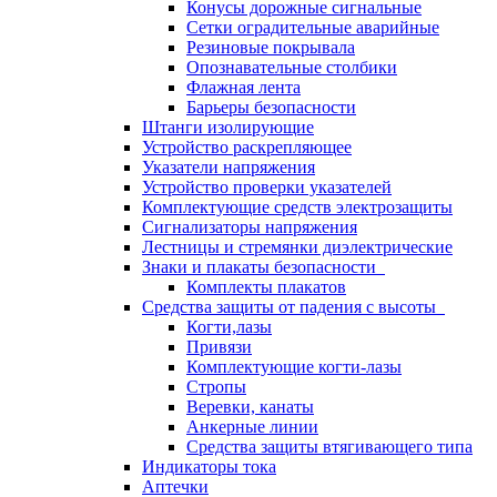
Конусы дорожные сигнальные
Сетки оградительные аварийные
Резиновые покрывала
Опознавательные столбики
Флажная лента
Барьеры безопасности
Штанги изолирующие
Устройство раскрепляющее
Указатели напряжения
Устройство проверки указателей
Комплектующие средств электрозащиты
Сигнализаторы напряжения
Лестницы и стремянки диэлектрические
Знаки и плакаты безопасности
Комплекты плакатов
Средства защиты от падения с высоты
Когти,лазы
Привязи
Комплектующие когти-лазы
Стропы
Веревки, канаты
Анкерные линии
Средства защиты втягивающего типа
Индикаторы тока
Аптечки