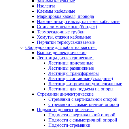
Зажимы кабельные
Изолента
Клеммы кабельные
Маркировка кабеля, провода
Наконечники, гильзы, разъемы кабельные
Спирали монтажные (бондаж)
Термоусадочные трубки
Хомуты, стяжки кабельные
Перчатки термоусаживаемые
Оборудование для работ на высоте
Вышки диэлектрические
Лестницы диэлектрические
Лестницы приставные
Лестницы раздвижные
Лестницы-трансформеры
Лестницы составные (складные)
Лестницы-стремянки универсальные
Лестницы для подъема на опоры
Стремянки диэлектрические
Стремянки с вертикальной опорой
Стремянки с симметричной опорой
Подмости диэлектрические
Подмости с вертикальной опорой
Подмости с симметричной опорой
Подмости-стремянки