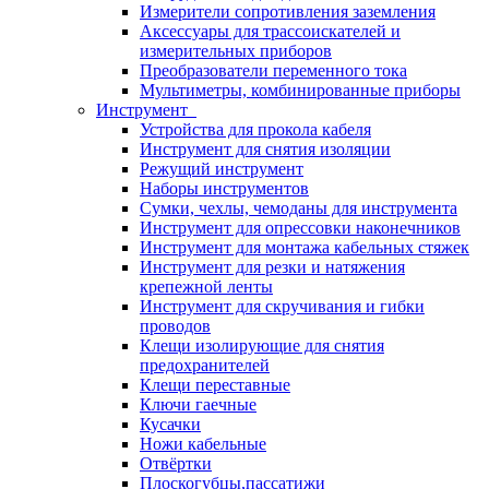
Измерители сопротивления заземления
Аксессуары для трассоискателей и
измерительных приборов
Преобразователи переменного тока
Мультиметры, комбинированные приборы
Инструмент
Устройства для прокола кабеля
Инструмент для снятия изоляции
Режущий инструмент
Наборы инструментов
Сумки, чехлы, чемоданы для инструмента
Инструмент для опрессовки наконечников
Инструмент для монтажа кабельных стяжек
Инструмент для резки и натяжения
крепежной ленты
Инструмент для скручивания и гибки
проводов
Клещи изолирующие для снятия
предохранителей
Клещи переставные
Ключи гаечные
Кусачки
Ножи кабельные
Отвёртки
Плоскогубцы,пассатижи