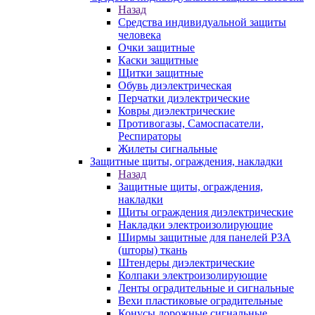
Назад
Средства индивидуальной защиты
человека
Очки защитные
Каски защитные
Щитки защитные
Обувь диэлектрическая
Перчатки диэлектрические
Ковры диэлектрические
Противогазы, Самоспасатели,
Респираторы
Жилеты сигнальные
Защитные щиты, ограждения, накладки
Назад
Защитные щиты, ограждения,
накладки
Щиты ограждения диэлектрические
Накладки электроизолирующие
Ширмы защитные для панелей РЗА
(шторы) ткань
Штендеры диэлектрические
Колпаки электроизолирующие
Ленты оградительные и сигнальные
Вехи пластиковые оградительные
Конусы дорожные сигнальные