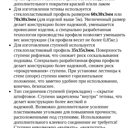
дополнительного покрытия краской и/или лаком
Для изготовления тетивы используется
стеклопластиковый профиль размером
60х30х3мм
или
70х30х3мм
(для изделий выше 5м). Увеличенный размер
делает конструкцию более надежной, уменьшается
провисание изделия, а специально разработанная
технология производства профиля позволяет уменьшить
вес конструкции (1м профиля весит не более 0,85кг.)
Для изготовления ступеней используется
стеклопластиковый профиль
35х35х3мм.
Поверхность
ступени рифленая, что снижает риск соскальзывания
подошвы. Специально разработанная форма профиля
делает конструкцию более надежной, снижен риск
«прокручивания» ступени. При установке лестницы к
стене (опоре) ступени имеют горизонтальное
положение, что заметно удобнее при использовании,
конечно, безопаснее.
Тип соединения ступеней (перекладин) —скрытое
штифтовое. Ступени закреплены "внутри" тетивы, что
делает конструкцию более жесткой и
надежной. Возможно дополнительное усиление
пластиковыми уголками для повышения прочности,
расположенными под ступенями. Использование
дополнительного клеевого соединение не требуется!
Ступени невозможно «вырвать», «выкрутить»,