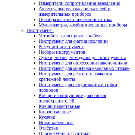
Измерители сопротивления заземления
Аксессуары для трассоискателей и
измерительных приборов
Преобразователи переменного тока
Мультиметры, комбинированные приборы
Инструмент
Устройства для прокола кабеля
Инструмент для снятия изоляции
Режущий инструмент
Наборы инструментов
Сумки, чехлы, чемоданы для инструмента
Инструмент для опрессовки наконечников
Инструмент для монтажа кабельных стяжек
Инструмент для резки и натяжения
крепежной ленты
Инструмент для скручивания и гибки
проводов
Клещи изолирующие для снятия
предохранителей
Клещи переставные
Ключи гаечные
Кусачки
Ножи кабельные
Отвёртки
Плоскогубцы,пассатижи