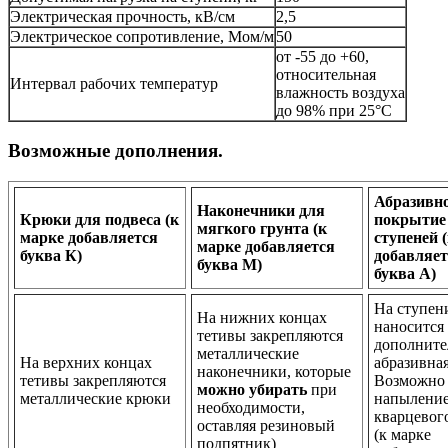
Электрическая прочность, кВ/см
2,5
Электрическое сопротивление, Мом/м
50
от -55 до +60,
относительная
Интервал рабочих температур
влажность воздуха
до 98% при 25°С
Возможные дополнения.
Абразивн
Наконечники для
Крюки для подвеса (к
покрытие
мягкого грунта (к
марке добавляется
ступеней 
марке добавляется
буква К)
добавляет
буква М)
буква А)
На ступен
На нижних концах
наносится
тетивы закрепляются
дополните
металлические
На верхних концах
абразивная
наконечники, которые
тетивы закрепляются
Возможно
можно убирать
при
металлические крюки
напылени
необходимости,
кварцевог
оставляя резиновый
(к марке
подпятник)