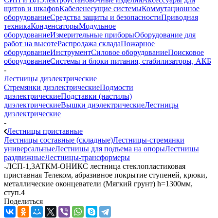
щитов и шкафов
Кабеленесущие системы
Коммутационное
оборудование
Средства защиты и безопасности
Приводная
техника
Конденсаторы
Модульное
оборудование
Измерительные приборы
Оборудование для
работ на высоте
Распродажа склада
Пожарное
оборудование
Инструмент
Силовое оборудование
Поисковое
оборудование
Системы и блоки питания, стабилизаторы, АКБ
-
Лестницы диэлектрические
Стремянки диэлектрические
Подмости
диэлектрические
Подставки (настилы)
диэлектрические
Вышки диэлектрические
Лестницы
диэлектрические
-
Лестницы приставные
Лестницы составные (складные)
Лестницы-стремянки
универсальные
Лестницы для подъема на опоры
Лестницы
раздвижные
Лестницы-трансформеры
-
ЛСП-1,3АТКМ-ОНИКС лестница стеклопластиковая
приставная Телеком, абразивное покрытие ступеней, крюки,
металлические оконцеватели (Мягкий грунт) h=1300мм,
ступ.4
Поделиться