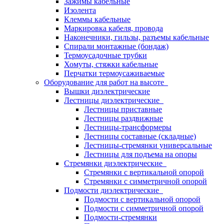
Зажимы кабельные
Изолента
Клеммы кабельные
Маркировка кабеля, провода
Наконечники, гильзы, разъемы кабельные
Спирали монтажные (бондаж)
Термоусадочные трубки
Хомуты, стяжки кабельные
Перчатки термоусаживаемые
Оборудование для работ на высоте
Вышки диэлектрические
Лестницы диэлектрические
Лестницы приставные
Лестницы раздвижные
Лестницы-трансформеры
Лестницы составные (складные)
Лестницы-стремянки универсальные
Лестницы для подъема на опоры
Стремянки диэлектрические
Стремянки с вертикальной опорой
Стремянки с симметричной опорой
Подмости диэлектрические
Подмости с вертикальной опорой
Подмости с симметричной опорой
Подмости-стремянки