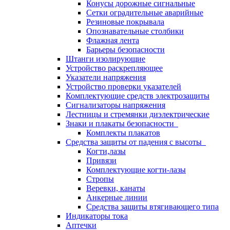
Конусы дорожные сигнальные
Сетки оградительные аварийные
Резиновые покрывала
Опознавательные столбики
Флажная лента
Барьеры безопасности
Штанги изолирующие
Устройство раскрепляющее
Указатели напряжения
Устройство проверки указателей
Комплектующие средств электрозащиты
Сигнализаторы напряжения
Лестницы и стремянки диэлектрические
Знаки и плакаты безопасности
Комплекты плакатов
Средства защиты от падения с высоты
Когти,лазы
Привязи
Комплектующие когти-лазы
Стропы
Веревки, канаты
Анкерные линии
Средства защиты втягивающего типа
Индикаторы тока
Аптечки