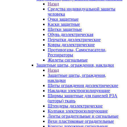
Назад
Средства индивидуальной защиты
человека
Очки защитные
Каски защитные
Щитки защитные
Обувь диэлектрическая
Перчатки диэлектрические
Ковры диэлектрические
Противогазы, Самоспасатели,
Респираторы
Жилеты сигнальные
Защитные щиты, ограждения, накладки
Назад
Защитные щиты, ограждения,
накладки
Щиты ограждения диэлектрические
Накладки электроизолирующие
Ширмы защитные для панелей РЗА
(шторы) ткань
Штендеры диэлектрические
Колпаки электроизолирующие
Ленты оградительные и сигнальные
Вехи пластиковые оградительные
Конусы дорожные сигнальные