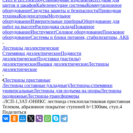
щитов и шкафов
Кабеленесущие системы
Коммутационное
оборудование
Средства защиты и безопасности
Приводная
техника
Конденсаторы
Модульное
оборудование
Измерительные приборы
Оборудование для
работ на высоте
Распродажа склада
Пожарное
оборудование
Инструмент
Силовое оборудование
Поисковое
оборудование
Системы и блоки питания, стабилизаторы, АКБ
-
Лестницы диэлектрические
Стремянки диэлектрические
Подмости
диэлектрические
Подставки (настилы)
диэлектрические
Вышки диэлектрические
Лестницы
диэлектрические
-
Лестницы приставные
Лестницы составные (складные)
Лестницы-стремянки
универсальные
Лестницы для подъема на опоры
Лестницы
раздвижные
Лестницы-трансформеры
-
ЛСП-1,3АТ-ОНИКС лестница стеклопластиковая приставная
Телеком, абразивное покрытие ступеней h=1300мм, ступ.4
Поделиться