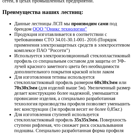
сетей, в цехах промышленных предприятий.
Преимущества наших лестниц:
Данные лестницы ЛСП мы
производим сами
под
брендом
ООО "Оникс технологии"
Продукция изготавливается в соответствии с
требованиями СТО 34.01-30.1-001- 2016 (Порядок
применения электрозащитных средств в электросетевом
комплексе ПАО "Россети")
Используется электроизоляционный стеклопластиковый
профиль со специальным составом для защиты от УФ-
лучей красного заметного цвета без необходимости
дополнительного покрытия краской и/или лаком
Для изготовления тетивы используется
стеклопластиковый профиль размером
60х30х3мм
или
70х30х3мм
(для изделий выше 5м). Увеличенный размер
делает конструкцию более надежной, уменьшается
провисание изделия, а специально разработанная
технология производства профиля позволяет уменьшить
вес конструкции (1м профиля весит не более 0,85кг.)
Для изготовления ступеней используется
стеклопластиковый профиль
35х35х3мм.
Поверхность
ступени рифленая, что снижает риск соскальзывания
подошвы. Специально разработанная форма профиля