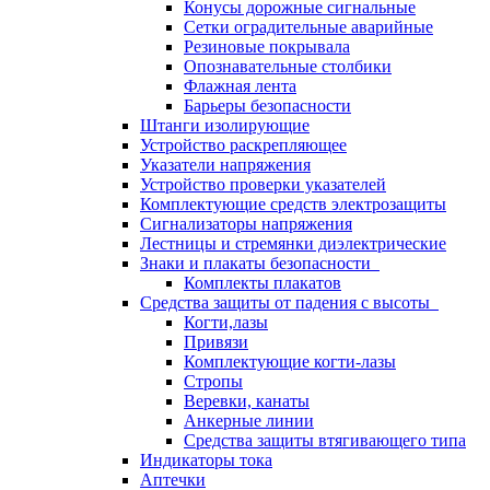
Конусы дорожные сигнальные
Сетки оградительные аварийные
Резиновые покрывала
Опознавательные столбики
Флажная лента
Барьеры безопасности
Штанги изолирующие
Устройство раскрепляющее
Указатели напряжения
Устройство проверки указателей
Комплектующие средств электрозащиты
Сигнализаторы напряжения
Лестницы и стремянки диэлектрические
Знаки и плакаты безопасности
Комплекты плакатов
Средства защиты от падения с высоты
Когти,лазы
Привязи
Комплектующие когти-лазы
Стропы
Веревки, канаты
Анкерные линии
Средства защиты втягивающего типа
Индикаторы тока
Аптечки