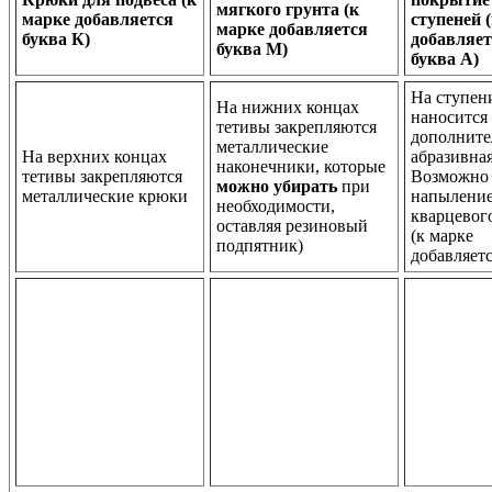
мягкого грунта (к
марке добавляется
ступеней 
марке добавляется
буква К)
добавляет
буква М)
буква А)
На ступен
На нижних концах
наносится
тетивы закрепляются
дополните
металлические
На верхних концах
абразивная
наконечники, которые
тетивы закрепляются
Возможно
можно убирать
при
металлические крюки
напылени
необходимости,
кварцевог
оставляя резиновый
(к марке
подпятник)
добавляетс