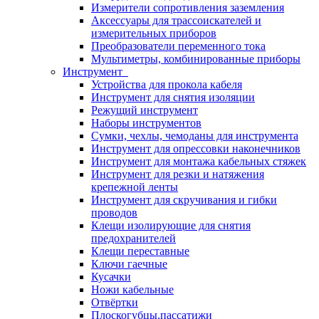
Измерители сопротивления заземления
Аксессуары для трассоискателей и
измерительных приборов
Преобразователи переменного тока
Мультиметры, комбинированные приборы
Инструмент
Устройства для прокола кабеля
Инструмент для снятия изоляции
Режущий инструмент
Наборы инструментов
Сумки, чехлы, чемоданы для инструмента
Инструмент для опрессовки наконечников
Инструмент для монтажа кабельных стяжек
Инструмент для резки и натяжения
крепежной ленты
Инструмент для скручивания и гибки
проводов
Клещи изолирующие для снятия
предохранителей
Клещи переставные
Ключи гаечные
Кусачки
Ножи кабельные
Отвёртки
Плоскогубцы,пассатижи