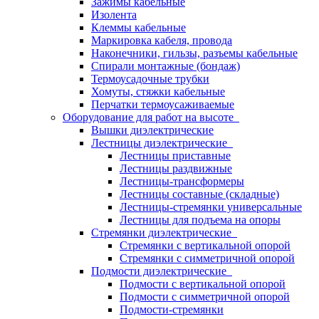
Зажимы кабельные
Изолента
Клеммы кабельные
Маркировка кабеля, провода
Наконечники, гильзы, разъемы кабельные
Спирали монтажные (бондаж)
Термоусадочные трубки
Хомуты, стяжки кабельные
Перчатки термоусаживаемые
Оборудование для работ на высоте
Вышки диэлектрические
Лестницы диэлектрические
Лестницы приставные
Лестницы раздвижные
Лестницы-трансформеры
Лестницы составные (складные)
Лестницы-стремянки универсальные
Лестницы для подъема на опоры
Стремянки диэлектрические
Стремянки с вертикальной опорой
Стремянки с симметричной опорой
Подмости диэлектрические
Подмости с вертикальной опорой
Подмости с симметричной опорой
Подмости-стремянки