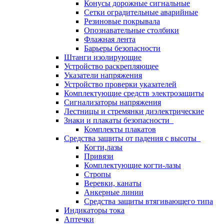
Конусы дорожные сигнальные
Сетки оградительные аварийные
Резиновые покрывала
Опознавательные столбики
Флажная лента
Барьеры безопасности
Штанги изолирующие
Устройство раскрепляющее
Указатели напряжения
Устройство проверки указателей
Комплектующие средств электрозащиты
Сигнализаторы напряжения
Лестницы и стремянки диэлектрические
Знаки и плакаты безопасности
Комплекты плакатов
Средства защиты от падения с высоты
Когти,лазы
Привязи
Комплектующие когти-лазы
Стропы
Веревки, канаты
Анкерные линии
Средства защиты втягивающего типа
Индикаторы тока
Аптечки