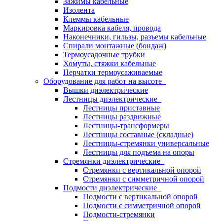
Зажимы кабельные
Изолента
Клеммы кабельные
Маркировка кабеля, провода
Наконечники, гильзы, разъемы кабельные
Спирали монтажные (бондаж)
Термоусадочные трубки
Хомуты, стяжки кабельные
Перчатки термоусаживаемые
Оборудование для работ на высоте
Вышки диэлектрические
Лестницы диэлектрические
Лестницы приставные
Лестницы раздвижные
Лестницы-трансформеры
Лестницы составные (складные)
Лестницы-стремянки универсальные
Лестницы для подъема на опоры
Стремянки диэлектрические
Стремянки с вертикальной опорой
Стремянки с симметричной опорой
Подмости диэлектрические
Подмости с вертикальной опорой
Подмости с симметричной опорой
Подмости-стремянки