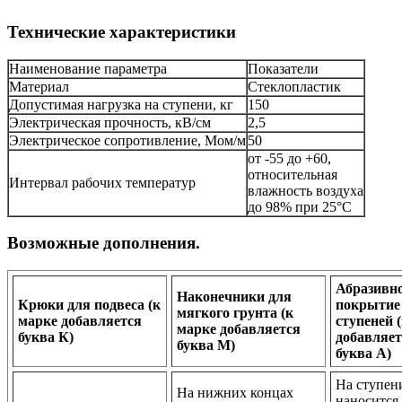
Технические характеристики
Наименование параметра
Показатели
Материал
Стеклопластик
Допустимая нагрузка на ступени, кг
150
Электрическая прочность, кВ/см
2,5
Электрическое сопротивление, Мом/м
50
от -55 до +60,
относительная
Интервал рабочих температур
влажность воздуха
до 98% при 25°С
Возможные дополнения.
Абразивн
Наконечники для
Крюки для подвеса (к
покрытие
мягкого грунта (к
марке добавляется
ступеней 
марке добавляется
буква К)
добавляет
буква М)
буква А)
На ступен
На нижних концах
наносится