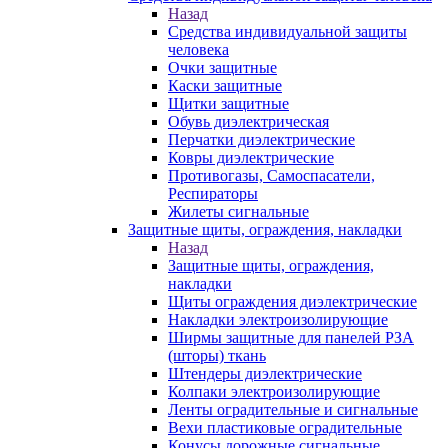
Назад
Средства индивидуальной защиты
человека
Очки защитные
Каски защитные
Щитки защитные
Обувь диэлектрическая
Перчатки диэлектрические
Ковры диэлектрические
Противогазы, Самоспасатели,
Респираторы
Жилеты сигнальные
Защитные щиты, ограждения, накладки
Назад
Защитные щиты, ограждения,
накладки
Щиты ограждения диэлектрические
Накладки электроизолирующие
Ширмы защитные для панелей РЗА
(шторы) ткань
Штендеры диэлектрические
Колпаки электроизолирующие
Ленты оградительные и сигнальные
Вехи пластиковые оградительные
Конусы дорожные сигнальные