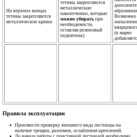
тетивы закрепляются
дополните
металлические
На верхних концах
абразивная
наконечники, которые
тетивы закрепляются
Возможно
можно убирать
при
металлические крюки
напылени
необходимости,
кварцевог
оставляя резиновый
(к марке
подпятник)
добавляетс
Правила эксплуатации
Произвести проверку внешнего вида лестницы на
наличие трещин, разломов, ослабления креплений.
До начала работы с приставной лестницей необходимо