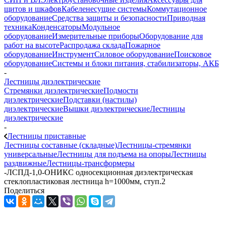
щитов и шкафов
Кабеленесущие системы
Коммутационное
оборудование
Средства защиты и безопасности
Приводная
техника
Конденсаторы
Модульное
оборудование
Измерительные приборы
Оборудование для
работ на высоте
Распродажа склада
Пожарное
оборудование
Инструмент
Силовое оборудование
Поисковое
оборудование
Системы и блоки питания, стабилизаторы, АКБ
-
Лестницы диэлектрические
Стремянки диэлектрические
Подмости
диэлектрические
Подставки (настилы)
диэлектрические
Вышки диэлектрические
Лестницы
диэлектрические
-
Лестницы приставные
Лестницы составные (складные)
Лестницы-стремянки
универсальные
Лестницы для подъема на опоры
Лестницы
раздвижные
Лестницы-трансформеры
-
ЛСПД-1,0-ОНИКС односекционная диэлектрическая
стеклопластиковая лестница h=1000мм, ступ.2
Поделиться