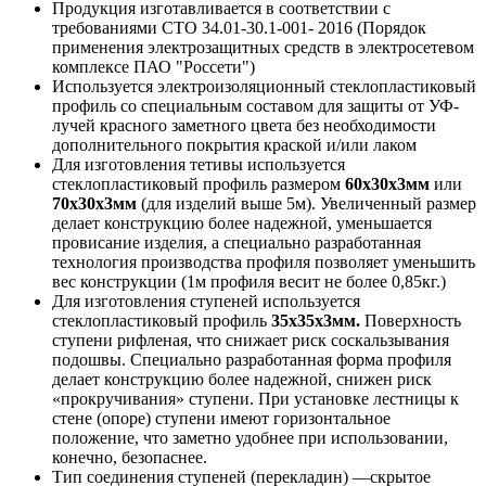
Продукция изготавливается в соответствии с
требованиями СТО 34.01-30.1-001- 2016 (Порядок
применения электрозащитных средств в электросетевом
комплексе ПАО "Россети")
Используется электроизоляционный стеклопластиковый
профиль со специальным составом для защиты от УФ-
лучей красного заметного цвета без необходимости
дополнительного покрытия краской и/или лаком
Для изготовления тетивы используется
стеклопластиковый профиль размером
60х30х3мм
или
70х30х3мм
(для изделий выше 5м). Увеличенный размер
делает конструкцию более надежной, уменьшается
провисание изделия, а специально разработанная
технология производства профиля позволяет уменьшить
вес конструкции (1м профиля весит не более 0,85кг.)
Для изготовления ступеней используется
стеклопластиковый профиль
35х35х3мм.
Поверхность
ступени рифленая, что снижает риск соскальзывания
подошвы. Специально разработанная форма профиля
делает конструкцию более надежной, снижен риск
«прокручивания» ступени. При установке лестницы к
стене (опоре) ступени имеют горизонтальное
положение, что заметно удобнее при использовании,
конечно, безопаснее.
Тип соединения ступеней (перекладин) —скрытое