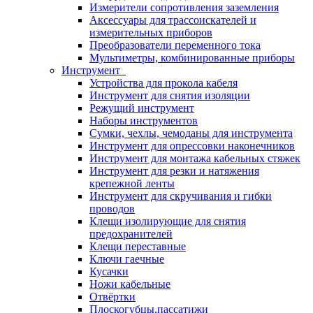
Измерители сопротивления заземления
Аксессуары для трассоискателей и
измерительных приборов
Преобразователи переменного тока
Мультиметры, комбинированные приборы
Инструмент
Устройства для прокола кабеля
Инструмент для снятия изоляции
Режущий инструмент
Наборы инструментов
Сумки, чехлы, чемоданы для инструмента
Инструмент для опрессовки наконечников
Инструмент для монтажа кабельных стяжек
Инструмент для резки и натяжения
крепежной ленты
Инструмент для скручивания и гибки
проводов
Клещи изолирующие для снятия
предохранителей
Клещи переставные
Ключи гаечные
Кусачки
Ножи кабельные
Отвёртки
Плоскогубцы,пассатижи